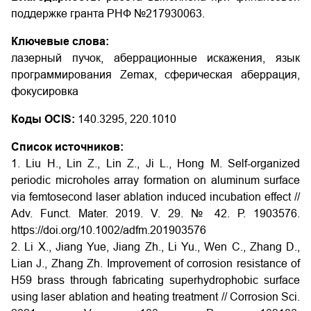
поддержке гранта РНФ №21­79­30063.
Ключевые слова:
лазерный пучок, аберрационные искажения, язык
программирования Zemax, сферическая аберрация,
фокусировка
Коды OCIS:
140.3295, 220.1010
Список источников:
1. Liu H., Lin Z., Lin Z., Ji L., Hong M. Self-organized
periodic microholes array formation on aluminum surface
via femtosecond laser ablation induced incubation effect //
Adv. Funct. Mater. 2019. V. 29. № 42. Р. 1903576.
https://doi.org/10.1002/adfm.201903576
2. Li X., Jiang Yue, Jiang Zh., Li Yu., Wen C., Zhang D.,
Lian J., Zhang Zh. Improvement of corrosion resistance of
H59 brass through fabricating superhydrophobic surface
using laser ablation and heating treatment // Corrosion Sci.