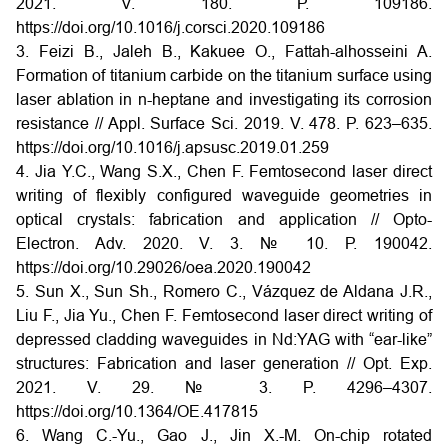
2021. V. 180. Р. 109186.
https://doi.org/10.1016/j.corsci.2020.109186
3. Feizi B., Jaleh B., Kakuee O., Fattah-alhosseini A.
Formation of titanium carbide on the titanium surface using
laser ablation in n-heptane and investigating its corrosion
resistance // Appl. Surface Sci. 2019. V. 478. P. 623–635.
https://doi.org/10.1016/j.apsusc.2019.01.259
4. Jia Y.C., Wang S.X., Chen F. Femtosecond laser direct
writing of flexibly configured waveguide geometries in
optical crystals: fabrication and application // Opto-
Electron. Adv. 2020. V. 3. № 10. Р. 190042.
https://doi.org/10.29026/oea.2020.190042
5. Sun X., Sun Sh., Romero C., Vázquez de Aldana J.R.,
Liu F., Jia Yu., Chen F. Femtosecond laser direct writing of
depressed cladding waveguides in Nd:YAG with “ear-like”
structures: Fabrication and laser generation // Opt. Exp.
2021. V. 29. № 3. P. 4296–4307.
https://doi.org/10.1364/OE.417815
6. Wang C.-Yu., Gao J., Jin X.-M. On-chip rotated