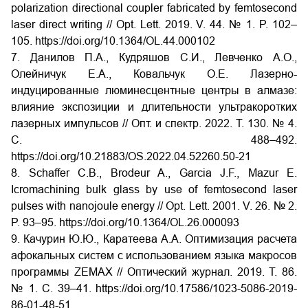
polarization directional coupler fabricated by femtosecond
laser direct writing // Opt. Lett. 2019. V. 44. № 1. P. 102–
105. https://doi.org/10.1364/OL.44.000102
7. Данилов П.А., Кудряшов С.И., Левченко А.О.,
Олейничук Е.А., Ковальчук О.Е. Лазерно-
индуцированные люминесцентные центры в алмазе:
влияние экспозиции и длительности ультракоротких
лазерных импульсов // Опт. и спектр. 2022. Т. 130. № 4.
С. 488–492.
https://doi.org/10.21883/OS.2022.04.52260.50-21
8. Schaffer C.B., Brodeur A., Garcia J.F., Mazur E.
Icromachining bulk glass by use of femtosecond laser
pulses with nanojoule energy // Opt. Lett. 2001. V. 26. № 2.
P. 93–95. https://doi.org/10.1364/OL.26.000093
9. Качурин Ю.Ю., Каратеева А.А. Оптимизация расчета
афокальных систем с использованием языка макросов
программы ZEMAX // Оптический журнал. 2019. Т. 86.
№ 1. С. 39–41. https://doi.org/10.17586/1023-5086-2019-
86-01-48-51