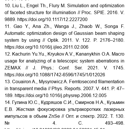
10. Liu L., Engel Th., Flury M. Simulation and optimization
of faceted structure for illumination // Proc. SPIE. 2016. V.
9889. https://doi.org/10.1117/12.2227200
11. Gao Y., Ana Zh., Wanga J., Zhaob W., Songa F.
Automatic optimization design of Gaussian beam shaping
system by using // Optik. 2011. V. 122. P. 2176–2180.
https://doi.org/10.1016/j.ijleo.2011.02.006
12. Kachurin Yu.Yu., Kryukov A.V., Kananykhin O.A. Macro
usage for analyzing of a telescopic system aberrations in
ZEMAX // J. Phys.: Conf. Ser. 2021. V. 1745.
https://doi.org/10.1088/1742-6596/1745/1/012026
13. Couairon A., Mysyrowicz A. Femtosecond filamentation
in transparent media // Phys. Reports. 2007. V. 441. P. 47–
189. https://doi.org/10.1016/j.physrep.2006.12.005
14. Гулина Ю.С., Кудряшов С.И., Смирнов Н.А., Кузьмин
Е.В. Жесткая фокусировка ультракоротких лазерных
импульсов в объем ZnSe // Опт. и спектр. 2022. Т. 130.
№ 4. С. 493–498.