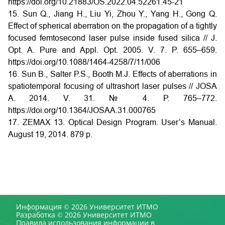
https://doi.org/10.21883/OS.2022.04.52261.45-21
15. Sun Q., Jiang H., Liu Yi, Zhou Y., Yang H., Gong Q.
Effect of spherical aberration on the propagation of a tightly
focused femtosecond laser pulse inside fused silica // J.
Opt. A. Pure and Appl. Opt. 2005. V. 7. P. 655–659.
https://doi.org/10.1088/1464-4258/7/11/006
16. Sun B., Salter P.S., Booth M.J. Effects of aberrations in
spatiotemporal focusing of ultrashort laser pulses // JOSA
A. 2014. V. 31. № 4. P. 765–772.
https://doi.org/10.1364/JOSAA.31.000765
17. ZEMAX 13. Optical Design Program. User’s Manual.
August 19, 2014. 879 p.
Информация © 2026 Университет ИТМО
Разработка © 2026 Университет ИТМО
Правила использования информации в