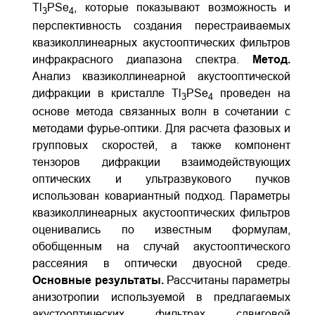
Tl
PSe
, которые показывают возможность и
3
4
перспективность создания перестраиваемых
квазиколлинеарных акустооптических фильтров
инфракрасного диапазона спектра.
Метод.
Анализ квазиколлинеарной акустооптической
дифракции в кристалле Tl
PSe
проведен на
3
4
основе метода связанных волн в сочетании с
методами фурье-оптики. Для расчета фазовых и
групповых скоростей, а также компонент
тензоров дифракции взаимодействующих
оптических и ультразвукового пучков
использован ковариантный подход. Параметры
квазиколлинеарных акустооптических фильтров
оценивались по известным формулам,
обобщенным на случай акустооптического
рассеяния в оптически двуосной среде.
Основные результаты.
Рассчитаны параметры
анизотропии используемой в предлагаемых
акустооптических фильтрах сдвиговой