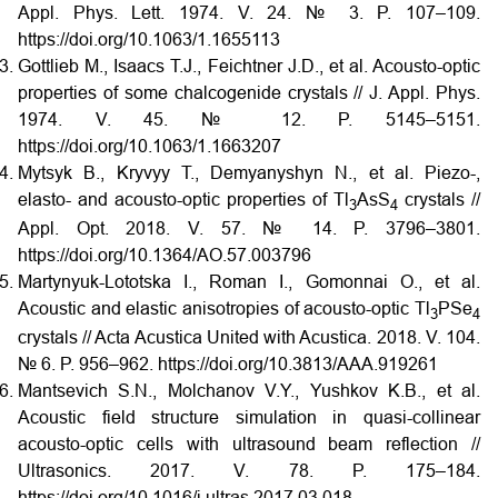
Appl. Phys. Lett. 1974. V. 24. № 3. P. 107–109.
https://doi.org/10.1063/1.1655113
Gottlieb M., Isaacs T.J., Feichtner J.D., et al. Acousto-optic
properties of some chalcogenide crystals // J. Appl. Phys.
1974. V. 45. № 12. P. 5145–5151.
https://doi.org/10.1063/1.1663207
Mytsyk B., Kryvyy T., Demyanyshyn N., et al. Piezo-,
elasto- and acousto-optic properties of Tl
AsS
crystals //
3
4
Appl. Opt. 2018. V. 57. № 14. P. 3796–3801.
https://doi.org/10.1364/AO.57.003796
Martynyuk-Lototska I., Roman I., Gomonnai O., et al.
Acoustic and elastic anisotropies of acousto-optic Tl
PSe
3
4
crystals // Acta Acustica United with Acustica. 2018. V. 104.
№ 6. P. 956–962. https://doi.org/10.3813/AAA.919261
Mantsevich S.N., Molchanov V.Y., Yushkov K.B., et al.
Acoustic field structure simulation in quasi-collinear
acousto-optic cells with ultrasound beam reflection //
Ultrasonics. 2017. V. 78. P. 175–184.
https://doi.org/10.1016/j.ultras.2017.03.018