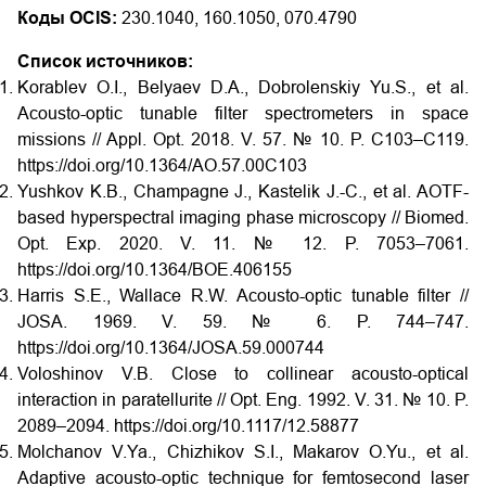
Коды OCIS:
230.1040, 160.1050, 070.4790
Список источников:
Korablev O.I., Belyaev D.A., Dobrolenskiy Yu.S., et al.
Acousto-optic tunable filter spectrometers in space
missions // Appl. Opt. 2018. V. 57. № 10. P. C103–C119.
https://doi.org/10.1364/AO.57.00C103
Yushkov K.B., Champagne J., Kastelik J.-C., et al. AOTF-
based hyperspectral imaging phase microscopy // Biomed.
Opt. Exp. 2020. V. 11. № 12. P. 7053–7061.
https://doi.org/10.1364/BOE.406155
Harris S.E., Wallace R.W. Acousto-optic tunable filter //
JOSA. 1969. V. 59. № 6. P. 744–747.
https://doi.org/10.1364/JOSA.59.000744
Voloshinov V.B. Close to collinear acousto-optical
interaction in paratellurite // Opt. Eng. 1992. V. 31. № 10. P.
2089–2094. https://doi.org/10.1117/12.58877
Molchanov V.Ya., Chizhikov S.I., Makarov O.Yu., et al.
Adaptive acousto-optic technique for femtosecond laser