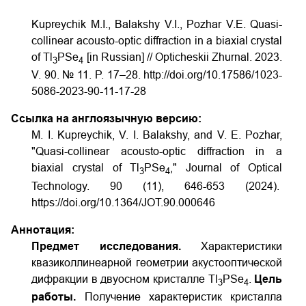
Kupreychik M.I., Balakshy V.I., Pozhar V.E. Quasi-
collinear acousto-optic diffraction in a biaxial crystal
of Tl
PSe
[in Russian] // Opticheskii Zhurnal. 2023.
3
4
V. 90. № 11. P. 17–28. http://doi.org/10.17586/1023-
5086-2023-90-11-17-28
Ссылка на англоязычную версию:
M. I. Kupreychik, V. I. Balakshy, and V. E. Pozhar,
"Quasi-collinear acousto-optic diffraction in a
biaxial crystal of Tl
PSe
," Journal of Optical
3
4
Technology. 90 (11), 646-653 (2024).
https://doi.org/10.1364/JOT.90.000646
Аннотация:
Предмет исследования.
Характеристики
квазиколлинеарной геометрии акустооптической
дифракции в двуосном кристалле Tl
PSe
.
Цель
3
4
работы.
Получение характеристик кристалла