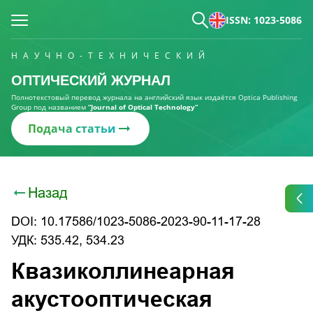
ISSN: 1023-5086
НАУЧНО-ТЕХНИЧЕСКИЙ
ОПТИЧЕСКИЙ ЖУРНАЛ
Полнотекстовый перевод журнала на английский язык издаётся Optica Publishing
Group под названием
“Journal of Optical Technology“
Подача статьи
Назад
DOI: 10.17586/1023-5086-2023-90-11-17-28
УДК: 535.42, 534.23
Квазиколлинеарная
акустооптическая