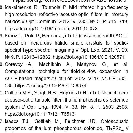
https://doi.org/10.1070/QE2009v039n04ABEH013970
Maksimenka R., Tournois P. Mid-infrared high-frequency
high-resolution reflective acousto-optic filters in mercury
halides // Opt. Commun. 2012. V. 285. № 5. P. 715–719.
https://doi.org/10.1016/j.optcom.2011.10.078
Krauz L., Pata P., Bednar J., et al. Quasi-collinear IR AOTF
based on mercurous halide single crystals for spatio-
spectral hyperspectral imagining // Opt. Exp. 2021. V. 29.
№ 9. P. 12813–12832. https://doi.org/10.1364/OE.420571
Gorevoy A., Machikhin A., Martynov G., et al.
Computational technique for field-of-view expansion in
AOTF-based imagers // Opt. Lett. 2022. V. 47. № 3. P. 585–
588.
https://doi.org/10.1364/OL.438374
Gottlieb M.S., Singh N.B., Hopkins R.H., et al. Noncollinear
acousto-optic tunable filter: thallium phosphorus selenide
system // Opt. Eng. 1994. V. 33. № 8. P. 2503–2508.
https://doi.org/10.1117/12.176513
Isaacs T.J., Gottlieb M., Feichtner J.D. Optoacoustic
properties of thallium phosphorous selenide, Tl
PSe
//
3
4