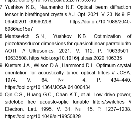
Yushkov K.B., Naumenko N.F. Optical beam diffraction
tensor in birefringent crystals // J. Opt. 2021. V. 23. № 9. P.
09560201–09560208. https://doi.org/10.1088/2040-
8986/ac15e7
Mantsevich S.N., Yushkov K.B. Optimization of
piezotransducer dimensions for quasicollinear paratellurite
AOTF // Ultrasonics. 2021. V. 112. P. 10633501–
10633508. https://doi.org/10.1016/j.ultras.2020.106335
Kusters J.A., Wilson D.A., Hammond D.L. Optimum crystal
orientation for acoustically tuned optical filters // JOSA.
1974. V. 64. № 4. P. 434–440.
https://doi.org/10.1364/JOSA.64.000434
Qin C.S., Huang G.C., Chan K.T., et al. Low drive power,
sidelobe free acousto-optic tunable filters/switches //
Electron. Lett. 1995. V. 31. № 15. P. 1237–1238.
https://doi.org/10.1049/el:19950829