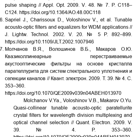
pulse shaping // Appl. Opt. 2009. V. 48. № 7. P. C118–
C124. https://doi.org/10.1364/AO.48.00C118
Sapriel J., Charissoux D., Voloshinov V., et al. Tunable
acousto-optic filters and equalizers for WDM applications //
J. Lightw. Technol. 2002. V. 20. № 5 P. 892–899.
https://doi.org/10.1109/JLT.2002.1007946
Молчанов В.Я., Волошинов В.Б., Макаров О.Ю.
Квазиколлинеарные перестраиваемые
акустооптические фильтры на основе кристалла
парателлурита для систем спектрального уплотнения и
селекции каналов // Квант. электрон. 2009. Т. 39. № 4. С.
353–360.
https://doi.org/10.1070/QE2009v039n04ABEH013970
Molchanov V.Ya., Voloshinov V.B., Makarov O.Yu.
Quasi-collinear tunable acousto-optic paratellurite
crystal filters for wavelength division multiplexing and
optical channel selection // Quant. Electron. 2009. V.
39. № 4. P. 353–360.