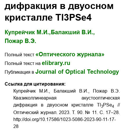
дифракция в двуосном
кристалле Tl3PSe4
Купрейчик М.И.,
Балакший В.И.,
Пожар В.Э.
«Оптического журнала»
Полный текст
elibrary.ru
Полный текст на
Journal of Optical Technology
Публикация в
Ссылка для цитирования:
Купрейчик М.И., Балакший В.И., Пожар В.Э.
Квазиколлинеарная акустооптическая
дифракция в двуосном кристалле Tl
PSe
//
3
4
Оптический журнал. 2023. Т. 90. № 11. С. 17–28.
http://doi.org/10.17586/1023-5086-2023-90-11-17-
28