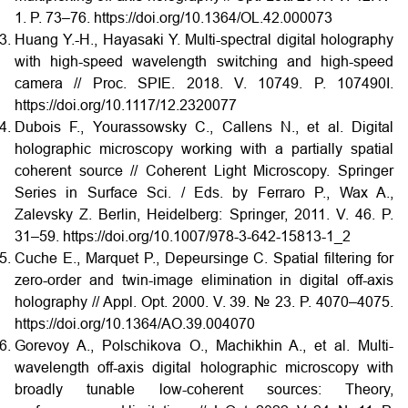
1. P. 73–76. https://doi.org/10.1364/OL.42.000073
Huang Y.-H., Hayasaki Y. Multi-spectral digital holography
with high-speed wavelength switching and high-speed
camera // Proc. SPIE. 2018. V. 10749. P. 107490I.
https://doi.org/10.1117/12.2320077
Dubois F., Yourassowsky C., Callens N., et al. Digital
holographic microscopy working with a partially spatial
coherent source // Coherent Light Microscopy. Springer
Series in Surface Sci. / Eds. by Ferraro P., Wax A.,
Zalevsky Z. Berlin, Heidelberg: Springer, 2011. V. 46. P.
31–59. https://doi.org/10.1007/978-3-642-15813-1_2
Cuche E., Marquet P., Depeursinge C. Spatial filtering for
zero-order and twin-image elimination in digital off-axis
holography // Appl. Opt. 2000. V. 39. № 23. P. 4070–4075.
https://doi.org/10.1364/AO.39.004070
Gorevoy A., Polschikova O., Machikhin A., et al. Multi-
wavelength off-axis digital holographic microscopy with
broadly tunable low-coherent sources: Theory,