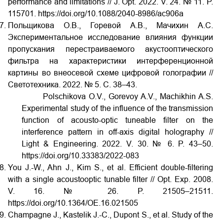
performance and limitations // J. Opt. 2022. V. 24. № 11. P.
115701. https://doi.org/10.1088/2040-8986/ac906a
Польщикова О.В., Горевой А.В., Мачихин А.С.
Экспериментальное исследование влияния функции
пропускания перестраиваемого акустооптического
фильтра на характеристики интерференционной
картины во внеосевой схеме цифровой голографии //
Светотехника. 2022. № 5. С. 38–43.
Polschikova O.V., Gorevoy A.V., Machikhin A.S.
Experimental study of the influence of the transmission
function of acousto-optic tuneable filter on the
interference pattern in off-axis digital holography //
Light & Engineering. 2022. V. 30. № 6. P. 43–50.
https://doi.org/10.33383/2022-083
You J.-W., Ahn J., Kim S., et al. Efficient double-filtering
with a single acoustooptic tunable filter // Opt. Exp. 2008.
V. 16. № 26. P. 21505–21511.
https://doi.org/10.1364/OE.16.021505
Champagne J., Kastelik J.-C., Dupont S., et al. Study of the