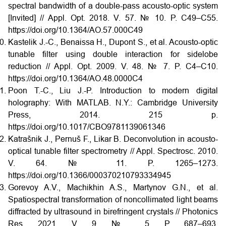
spectral bandwidth of a double-pass acousto-optic system
[Invited] // Appl. Opt. 2018. V. 57. № 10. P. C49–C55.
https://doi.org/10.1364/AO.57.000C49
Kastelik J.-C., Benaissa H., Dupont S., et al. Acousto-optic
tunable filter using double interaction for sidelobe
reduction // Appl. Opt. 2009. V. 48. № 7. P. C4–C10.
https://doi.org/10.1364/AO.48.0000C4
Poon T.-C., Liu J.-P. Introduction to modern digital
holography: With MATLAB. N.Y.: Cambridge University
Press, 2014. 215 p.
https://doi.org/10.1017/CBO9781139061346
Katrašnik J., Pernuš F., Likar B. Deconvolution in acousto-
optical tunable filter spectrometry // Appl. Spectrosc. 2010.
V. 64. № 11. P. 1265–1273.
https://doi.org/10.1366/000370210793334945
Gorevoy A.V., Machikhin A.S., Martynov G.N., et al.
Spatiospectral transformation of noncollimated light beams
diffracted by ultrasound in birefringent crystals // Photonics
Res. 2021. V. 9. № 5. P. 687–693.