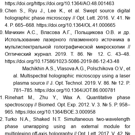
https://doi.org/https://doi.org/10.1364/AO.48.001463
Chen S., Ryu J., Lee K., et al. Swept source digital
holographic phase microscopy // Opt. Lett. 2016. V. 41. №
4. P. 665–668. https://doi.org/10.1364/OL.41.000665
Мачихин А.С., Власова А.Г., Польщикова О.В. и др.
Использование лазерного плазменного источника в
мультиспектральной голографической микроскопии //
Оптический журнал. 2019. Т. 86. № 12. С. 43–48.
https://doi.org/10.17586/1023-5086-2019-86-12-43-48
Machikhin A.S., Vlasova A.G., Polschikova O.V., et
al. Multispectral holographic microscopy using a laser
plasma source // J. Opt. Technol. 2019. V. 86. № 12. P.
781–785. https://doi.org/10.1364/JOT.86.000781
Rinehart M., Zhu Y., Wax A. Quantitative phase
spectroscopy // Biomed. Opt. Exp. 2012. V. 3. № 5. P. 958–
965. https://doi.org/10.1364/BOE.3.000958
Turko N.A., Shaked N.T. Simultaneous two-wavelength
phase unwrapping using an external module for
multiplexing off-axis holography // Opt. Lett. 2017. V. 42. №