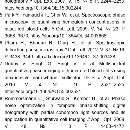
holography // Opt. Exp. 2007. V. 15. № 5. P. 2244–2250.
https://doi.org/10.1364/OE.15.002244
Park Y., Yamauchi T., Choi W., et al. Spectroscopic phase
microscopy for quantifying hemoglobin concentrations in
intact red blood cells // Opt. Lett. 2009. V. 34. № 23. P.
3668–3670. https://doi.org/10.1364/OL.34.003668
Pham H., Bhaduri B., Ding H., et al. Spectroscopic
diffraction phase microscopy // Opt. Lett. 2012. V. 37. № 16.
P. 3438–3440. http://dx.doi.org/10.1364/OL.37.003438
Dubey V., Singh G., Singh V., et al. Multispectral
quantitative phase imaging of human red blood cells using
inexpensive narrowband multicolor LEDs // Appl. Opt.
2016. V. 55. № 10. P. 2521–2525.
https://doi.org/10.1364/AO.55.002521
Remmersmann C., Stürwald S., Kemper B., et al. Phase
noise optimization in temporal phase-shifting digital
holography with partial coherence light sources and its
application in quantitative cell imaging // Appl. Opt. 2009.
V. 48. № 8. P. 1463–1472.