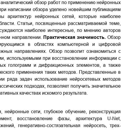
 аналитический обзор работ по применению нейронных
 при написании обзора уделено новейшим публикациям
ы архитектур нейронных сетей, которые наиболее
бласти. Статьи, посвященные рассматриваемой теме,
суждаются наиболее интересные, по мнению авторов
анном направлении.
Практическая значимость.
Обзор
изирующимся в областях компьютерной и цифровой
ежных направлениях. Обзор позволит ознакомиться с
ми, используемыми при восстановлении информации с
ых голограмм и дифракционных элементов, а также
ческого применения таких методов. Представленные в
ии ряда задач использование нейросетевых методов
ссических подходах, позволяет получить значительное
тивных качествах искомого результата.
 нейронные сети, глубокое обучение, реконструкция
мент, восстановление фазы, архитектура U-Net,
ений, генеративно-состязательная нейросеть, трех-