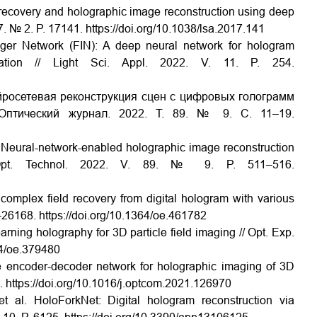
 recovery and holographic image reconstruction using deep
 7. № 2. P. 17141. https://doi.org/10.1038/lsa.2017.141
ger Network (FIN): A deep neural network for hologram
ization // Light Sci. Appl. 2022. V.
11. P.
254.
йросетевая реконструкция сцен с цифровых голограмм
Оптический журнал. 2022. Т. 89. № 9. С. 11–19.
al-network-enabled holographic image reconstruction
 Opt. Technol. 2022. V. 89. № 9. P. 511–516.
complex field recovery from digital hologram with various
9–26168. https://doi.org/10.1364/oe.461782
arning holography for 3D particle field imaging // Opt. Exp.
64/oe.379480
se encoder-decoder network for holographic imaging of 3D
0. https://doi.org/10.1016/j.optcom.2021.126970
t al. HoloForkNet: Digital hologram reconstruction via