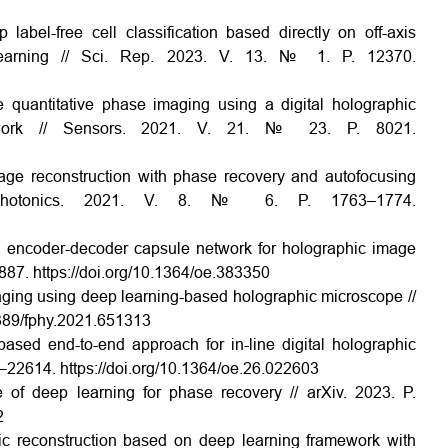
label-free cell classification based directly on off-axis
 learning // Sci. Rep. 2023. V. 13. № 1. P. 12370.
e quantitative phase imaging using a digital holographic
etwork // Sensors. 2021. V. 21. № 23. P. 8021.
mage reconstruction with phase recovery and autofocusing
 Photonics. 2021. V. 8. № 6. P. 1763–1774.
l encoder-decoder capsule network for holographic image
4887. https://doi.org/10.1364/oe.383350
imaging using deep learning-based holographic microscope //
.3389/fphy.2021.651313
ased end-to-end approach for in-line digital holographic
3–22614. https://doi.org/10.1364/oe.26.022603
of deep learning for phase recovery // arXiv. 2023. P.
2
phic reconstruction based on deep learning framework with