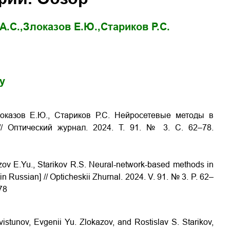
А.С.,
Злоказов Е.Ю.,
Стариков Р.С.
gy
локазов Е.Ю., Стариков Р.С. Нейросетевые методы в
/ Оптический журнал. 2024. Т. 91. № 3. С. 62–78.
zov E.Yu., Starikov R.S. Neural-network-based methods in
n Russian] // Opticheskii Zhurnal. 2024. V. 91. № 3. P. 62–
78
stunov, Evgenii Yu. Zlokazov, and Rostislav S. Starikov,