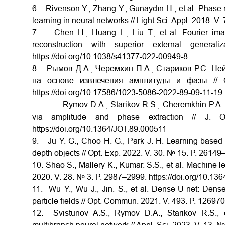
6. Rivenson Y., Zhang Y., Günaydın H., et al. Phase
learning in neural networks // Light Sci. Appl. 2018. V.
7. Chen H., Huang L., Liu T., et al. Fourier ima
reconstruction with superior external general
https://doi.org/10.1038/s41377-022-00949-8
8. Рымов Д.А., Черёмхин П.А., Стариков Р.С. Не
на основе извлечения амплитуды и фазы // 
https://doi.org/10.17586/1023-5086-2022-89-09-11-19
Rymov D.A., Starikov R.S., Cheremkhin P.A. Neur
via amplitude and phase extraction // J.
https://doi.org/10.1364/JOT.89.000511
9. Ju Y.-G., Choo H.-G., Park J.-H. Learning-based 
depth objects // Opt. Exp. 2022. V. 30. № 15. P. 2614
10. Shao S., Mallery K., Kumar. S.S., et al. Machine le
2020. V. 28. № 3. P. 2987–2999. https://doi.org/10.13
11. Wu Y., Wu J., Jin. S., et al. Dense-U-net: Den
particle fields // Opt. Commun. 2021. V. 493. P. 12697
12. Svistunov A.S., Rymov D.A., Starikov R.S., e