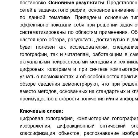
постановке.
Основные результаты.
Представлен
сетей в задачах голографии, основное внимание
по данной тематике. Приведены основные тип
эффективно показали себя при решении задач о
систематизированы по областям применения. Об
настоящего обзора, результаты, достигнутые в д
будет полезен как исследователям, специал
голографии, так и читателям, работающим в см
актуальными нейросетевыми методами и техника
цифровых голограмм и при синтезе компьютерн
узнать о возможностях и об особенностях практи
обзоре сведения демонстрируют, что при решен
вместо методов, основанных на стандартных и кла
преимущество в скорости получения и/или информа
Ключевые слова:
цифровая голография, компьютерная голография,
изображения, дифракционный оптический эле
классификация объектов, распознавание изображ