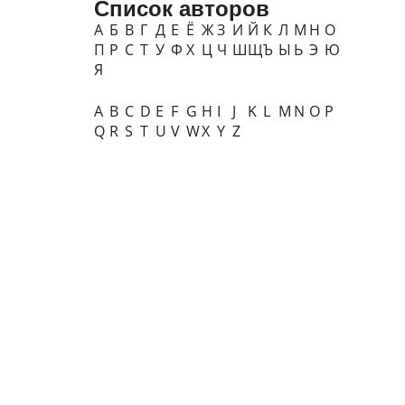
Список авторов
А
Б
В
Г
Д
Е
Ё
Ж
З
И
Й
К
Л
М
Н
О
П
Р
С
Т
У
Ф
Х
Ц
Ч
Ш
Щ
Ъ
Ы
Ь
Э
Ю
Я
A
B
C
D
E
F
G
H
I
J
K
L
M
N
O
P
Q
R
S
T
U
V
W
X
Y
Z