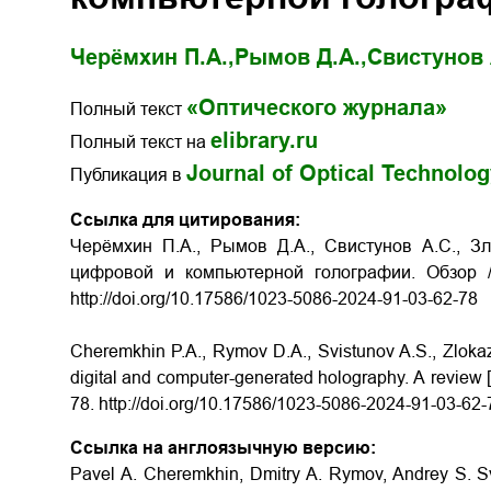
Черёмхин П.А.,
Рымов Д.А.,
Свистунов 
«Оптического журнала»
Полный текст
elibrary.ru
Полный текст на
Journal of Optical Technolo
Публикация в
Ссылка для цитирования:
Черёмхин П.А., Рымов Д.А., Свистунов А.С., З
цифровой и компьютерной голографии. Обзор /
http://doi.org/10.17586/1023-5086-2024-91-03-62-78
Cheremkhin P.A., Rymov D.A., Svistunov A.S., Zloka
digital and computer-generated holography. А review [i
78. http://doi.org/10.17586/1023-5086-2024-91-03-62-
Ссылка на англоязычную версию:
Pavel A. Cheremkhin, Dmitry A. Rymov, Andrey S. Svi