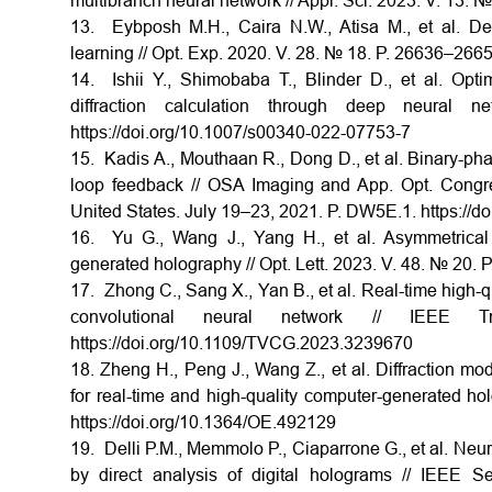
multibranch neural network // Appl. Sci. 2023. V. 13. 
13. Eybposh M.H., Caira N.W., Atisa M., et al. 
learning // Opt. Exp. 2020. V. 28. № 18. P. 26636–266
14. Ishii Y., Shimobaba T., Blinder D., et al. Opt
diffraction calculation through deep neural
https://doi.org/10.1007/s00340-022-07753-7
15. Kadis A., Mouthaan R., Dong D., et al. Binary-p
loop feedback // OSA Imaging and App. Opt. Cong
United States. July 19–23, 2021. P. DW5E.1. https:/
16. Yu G., Wang J., Yang H., et al. Asymmetrical 
generated holography // Opt. Lett. 2023. V. 48. № 20.
17. Zhong C., Sang X., Yan B., et al. Real-time high
convolutional neural network // IEEE 
https://doi.org/10.1109/TVCG.2023.3239670
18. Zheng H., Peng J., Wang Z., et al. Diffraction mo
for real-time and high-quality computer-generated h
https://doi.org/10.1364/OE.492129
19. Delli P.M., Memmolo P., Ciaparrone G., et al. Neu
by direct analysis of digital holograms // IEEE 