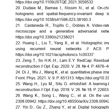
https://doi.org/10.1109/JSTQE.2021.3059532
20. Dudaie M., Barnea I., Nissim N., et al. On-chip 
holograms and spatial-frequency-invariant deep
https://doi.org/10.1038/s41598-023-38160-3
21. Castaneda R., Trujillo C., Doblas A. Video-rat
microscope and a generative adversarial n
https://doi.org/10.3390/s21238021
22. Huang L., Liu T., Yang X., et al. Holographic i
using recurrent neural networks // ACS
https://doi.org/10.1021/acsphotonics.1c00337
23. Zeng T., So H.K.-H., Lam E.Y. RedCap: Residua
reconstruction // Opt. Exp. 2020. V. 28. № 4. P. 4876–
24. Di J., Wu J., Wang K., et al. quantitative phase 
Front. Phys. 2021. V. 9. P. 651313. https://doi.org/10
25. Wang H., Lyu M., Situ G. eHoloNet: A learning-b
reconstruction // Opt. Exp. 2018. V. 26. № 18. P. 2260
26. Wang K., Song L., Wang C., et al. On the use 
2308.00942. https://doi.org/10.48550/arXiv.2308.0094
27. Yin D., Gu Z., Zhang Y., et al. Digital hologra