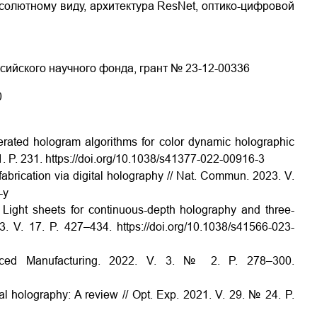
солютному виду, архитектура ResNet, оптико-цифровой
ийского научного фонда, грант № 23-12-00336
0
rated hologram algorithms for color dynamic holographic
11. P. 231. https://doi.org/10.1038/s41377-022-00916-3
abrication via digital holography // Nat. Commun. 2023. V.
-y
. Light sheets for continuous-depth holography and three-
3. V. 17. P. 427–434. https://doi.org/10.1038/s41566-023-
ced Manufacturing. 2022. V. 3. № 2. P. 278–300.
al holography: A review // Opt. Exp. 2021. V. 29. № 24. P.