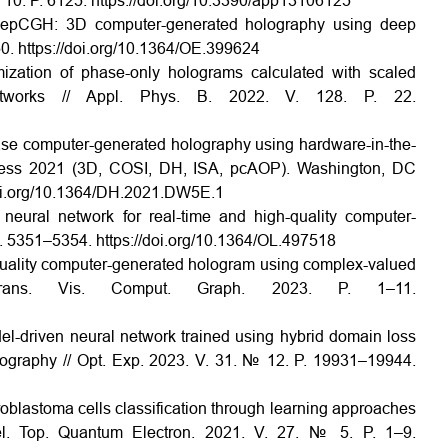
№ 10. P. 6125. https://doi.org/10.3390/app13106125
DeepCGH: 3D computer-generated holography using deep
50. https://doi.org/10.1364/OE.399624
imization of phase-only holograms calculated with scaled
 networks // Appl. Phys. B. 2022. V. 128. P. 22.
hase computer-generated holography using hardware-in-the-
ress 2021 (3D, COSI, DH, ISA, pcAOP). Washington, DC
/doi.org/10.1364/DH.2021.DW5E.1
neural network for real-time and high-quality computer-
 P. 5351–5354. https://doi.org/10.1364/OL.497518
-quality computer-generated hologram using complex-valued
Trans. Vis. Comput. Graph. 2023. P. 1–11.
del-driven neural network trained using hybrid domain loss
olography // Opt. Exp. 2023. V. 31. № 12. P. 19931–19944.
roblastoma cells classification through learning approaches
Sel. Top. Quantum Electron. 2021. V. 27. № 5. P. 1–9.