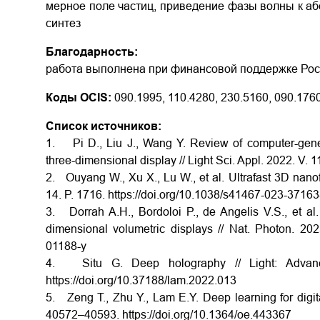
мерное поле частиц, приведение фазы волны к аб
синтез
Благодарность:
работа выполнена при финансовой поддержке Росс
Коды OCIS:
090.1995, 110.4280, 230.5160, 090.176
Список источников:
1. Pi D., Liu J., Wang Y. Review of computer-gene
three-dimensional display // Light Sci. Appl. 2022. V. 
2. Ouyang W., Xu X., Lu W., et al. Ultrafast 3D nanof
14. P. 1716. https://doi.org/10.1038/s41467-023-37163
3. Dorrah A.H., Bordoloi P., de Angelis V.S., et al
dimensional volumetric displays // Nat. Photon. 202
01188-y
4. Situ G. Deep holography // Light: Advan
https://doi.org/10.37188/lam.2022.013
5. Zeng T., Zhu Y., Lam E.Y. Deep learning for digit
40572–40593. https://doi.org/10.1364/oe.443367