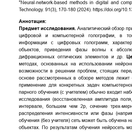
"Neural-network-based methods in digital and compu
Technology. 91(3), 170-180 (2024). https://doi.org/10
Аннотация:
Предмет исследования.
Аналитический обзор пр
цифровой и компьютерной голографии, в то
информации с цифровых голограмм, характер
объектов, приведения фазы волны к абсолю
дифракционных оптических элементов и др.
Ц
методах, основанных на использовании нейро
возможности в решении проблем, стоящих пер
основе рассмотренных в обзоре методов лежит 
применение для конкретных задач компьютерн
парного обучения (с учителем) обычно входит н
исследования (восстановленная амплитуда поля
интервале, большем чем 2p, сечение трех-мер
распределения интенсивности или фазы (напри
обучения (без учителя) сеть может быть обучена 
объектах. По результатам обучения нейросеть м