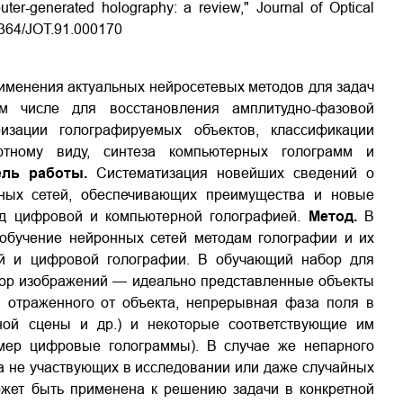
ter-generated holography: a review," Journal of Optical
.1364/JOT.91.000170
именения актуальных нейросетевых методов для задач
м числе для восстановления амплитудно-фазовой
изации голографируемых объектов, классификации
тному виду, синтеза компьютерных голограмм и
ель работы.
Систематизация новейших сведений о
нных сетей, обеспечивающих преимущества и новые
ед цифровой и компьютерной голографией.
Метод.
В
обучение нейронных сетей методам голографии и их
ой и цифровой голографии. В обучающий набор для
абор изображений — идеально представленные объекты
, отраженного от объекта, непрерывная фаза поля в
ной сцены и др.) и некоторые соответствующие им
мер цифровые голограммы). В случае же непарного
на не участвующих в исследовании или даже случайных
ожет быть применена к решению задачи в конкретной