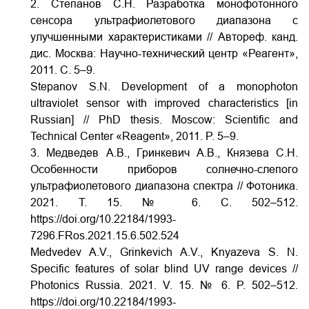
2. Степанов С.Н. Разработка монофотонного
сенсора ультрафиолетового диапазона с
улучшенными характеристиками // Автореф. канд.
дис. Москва: Научно-технический центр «Реагент»,
2011. С. 5–9.
Stepanov S.N. Development of a monophoton
ultraviolet sensor with improved characteristics [in
Russian] // PhD thesis. Moscow: Scientific and
Technical Center «Reagent», 2011. P. 5–9.
3. Медведев А.В., Гринкевич А.В., Князева С.Н.
Особенности приборов солнечно-слепого
ультрафиолетового диапазона спектра // Фотоника.
2021. Т. 15. № 6. С. 502–512.
https://doi.org/10.22184/1993-
7296.FRos.2021.15.6.502.524
Medvedev A.V., Grinkevich A.V., Knyazeva S. N.
Specific features of solar blind UV range devices //
Photonics Russia. 2021. V. 15. № 6. P. 502–512.
https://doi.org/10.22184/1993-