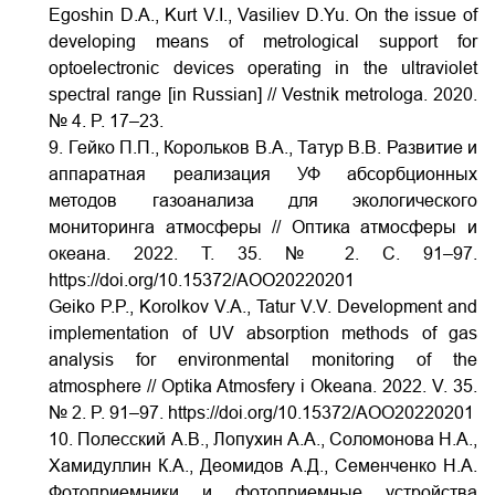
Egoshin D.A., Kurt V.I., Vasiliev D.Yu. On the issue of
developing means of metrological support for
optoelectronic devices operating in the ultraviolet
spectral range [in Russian] // Vestnik metrologa. 2020.
№ 4. P. 17–23.
9. Гейко П.П., Корольков В.А., Татур В.В. Развитие и
аппаратная реализация УФ абсорбционных
методов газоанализа для экологического
мониторинга атмосферы // Оптика атмосферы и
океана. 2022. Т. 35. № 2. С. 91–97.
https://doi.org/10.15372/АОО20220201
Geiko P.P., Korolkov V.A., Tatur V.V. Development and
implementation of UV absorption methods of gas
analysis for environmental monitoring of the
atmosphere // Optika Atmosfery i Okeana. 2022. V. 35.
№ 2. P. 91–97.
https://doi.org/10.15372/АОО20220201
10. Полесский А.В., Лопухин А.А., Соломонова Н.А.,
Хамидуллин К.А., Деомидов А.Д., Семенченко Н.А.
Фотоприемники и фотоприемные устройства