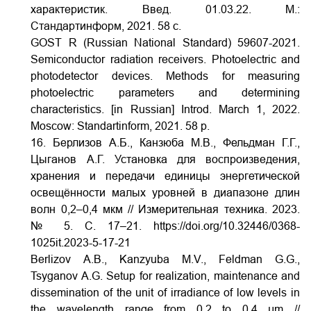
характеристик. Введ. 01.03.22. М.:
Стандартинформ, 2021. 58 с.
GOST R (Russian National Standard) 59607-2021.
Semiconductor radiation receivers. Photoelectric and
photodetector devices. Methods for measuring
photoelectric parameters and determining
characteristics. [in Russian] Introd. March 1, 2022.
Moscow: Standartinform, 2021. 58 p.
16. Берлизов А.Б., Канзюба М.В., Фельдман Г.Г.,
Цыганов А.Г. Установка для воспроизведения,
хранения и передачи единицы энергетической
освещённости малых уровней в диапазоне длин
волн 0,2–0,4 мкм // Измерительная техника. 2023.
№ 5. С. 17–21.
https://doi.org/10.32446/0368-
1025it.2023-5-17-21
Berlizov A.B., Kanzyuba M.V., Feldman G.G.,
Tsyganov A.G. Setup for realization, maintenance and
dissemination of the unit of irradiance of low levels in
the wavelength range from 0,2 to 0,4 μm //