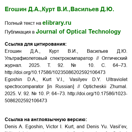
Егошин Д.А.,
Курт В.И.,
Васильев Д.Ю.
elibrary.ru
Полный текст на
Journal of Optical Technology
Публикация в
Ссылка для цитирования:
Егошин Д.А., Курт В.И., Васильев Д.Ю.
Ультрафиолетовый спектрокомпаратор // Оптический
журнал. 2025. Т. 92. № 10. С. 64–73.
http://doi.org/10.17586/1023­5086­2025­92­10­64­73
Egoshin D.A., Kurt V.I., Vasilyev D.Y. Ultraviolet
spectrocomparator [in Russian] // Opticheskii Zhurnal.
2025. V. 92. № 10. P. 64–73.
http://doi.org/10.17586/1023­
5086­2025­92­10­64­73
Ссылка на англоязычную версию:
Denis A. Egoshin, Victor I. Kurt, and Denis Yu. Vasil’ev,