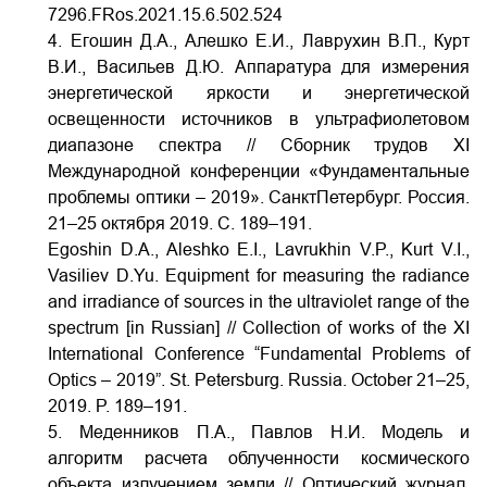
7296.FRos.2021.15.6.502.524
4. Егошин Д.А., Алешко Е.И., Лаврухин В.П., Курт
В.И., Васильев Д.Ю. Аппаратура для измерения
энергетической яркости и энергетической
освещенности источников в ультрафиолетовом
диапазоне спектра // Сборник трудов XI
Международной конференции «Фундаментальные
проблемы оптики – 2019». СанктПетербург. Россия.
21–25 октября 2019. С. 189–191.
Egoshin D.A., Aleshko E.I., Lavrukhin V.P., Kurt V.I.,
Vasiliev D.Yu. Equipment for measuring the radiance
and irradiance of sources in the ultraviolet range of the
spectrum [in Russian] // Collection of works of the XI
International Conference “Fundamental Problems of
Optics – 2019”. St. Petersburg. Russia. October 21–25,
2019. P. 189–191.
5. Меденников П.А., Павлов Н.И. Модель и
алгоритм расчета облученности космического
объекта излучением земли // Оптический журнал.