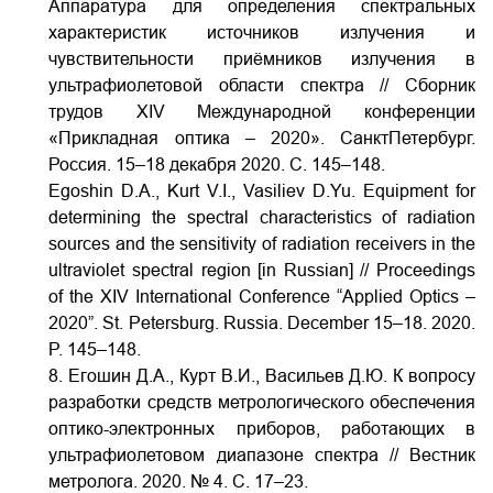
Аппаратура для определения спектральных
характеристик источников излучения и
чувствительности приёмников излучения в
ультрафиолетовой области спектра // Сборник
трудов XIV Международной конференции
«Прикладная оптика – 2020». СанктПетербург.
Россия. 15–18 декабря 2020. С. 145–148.
Egoshin D.A., Kurt V.I., Vasiliev D.Yu. Equipment for
determining the spectral characteristics of radiation
sources and the sensitivity of radiation receivers in the
ultraviolet spectral region [in Russian] // Proceedings
of the XIV International Conference “Applied Optics –
2020”. St. Petersburg. Russia. December 15–18. 2020.
P. 145–148.
8. Егошин Д.А., Курт В.И., Васильев Д.Ю. К вопросу
разработки средств метрологического обеспечения
оптико-электронных приборов, работающих в
ультрафиолетовом диапазоне спектра // Вестник
метролога. 2020. № 4. С. 17–23.