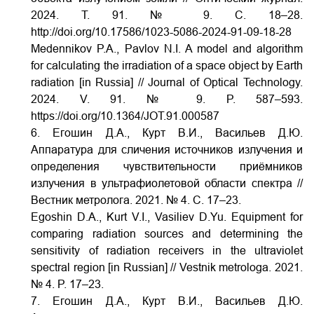
2024. Т. 91. № 9. С. 18–28.
http://doi.org/10.17586/1023-5086-2024-91-09-18-28
Medennikov P.A., Pavlov N.I. A model and algorithm
for calculating the irradiation of a space object by Earth
radiation [in Russia] // Journal of Optical Technology.
2024. V. 91. № 9. P. 587–593.
https://doi.org/10.1364/JOT.91.000587
6. Егошин Д.А., Курт В.И., Васильев Д.Ю.
Аппаратура для сличения источников излучения и
определения чувствительности приёмников
излучения в ультрафиолетовой области спектра //
Вестник метролога. 2021. № 4. С. 17–23.
Egoshin D.A., Kurt V.I., Vasiliev D.Yu. Equipment for
comparing radiation sources and determining the
sensitivity of radiation receivers in the ultraviolet
spectral region [in Russian] // Vestnik metrologa. 2021.
№ 4. P. 17–23.
7. Егошин Д.А., Курт В.И., Васильев Д.Ю.