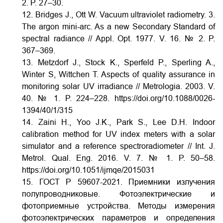
2. P. 27–30.
12. Bridges J., Ott W. Vacuum ultraviolet radiometry. 3.
The argon mini-arc. As a new Secondary Standard of
spectral radiance // Appl. Opt. 1977. V. 16. № 2. P.
367–369.
13. Metzdorf J., Stock K., Sperfeld P., Sperling A.,
Winter S, Wittchen T. Aspects of quality assurance in
monitoring solar UV irradiance // Metrologia. 2003. V.
40. № 1. P. 224–228. https://doi.org/10.1088/0026-
1394/40/1/315
14. Zaini H., Yoo J.K., Park S., Lee D.H. Indoor
calibration method for UV index meters with a solar
simulator and a reference spectroradiometer // Int. J.
Metrol. Qual. Eng. 2016. V. 7. № 1. P. 50–58.
https://doi.org/10.1051/ijmqe/2015031
15. ГОСТ Р 59607-2021. Приемники излучения
полупроводниковые. Фотоэлектрические и
фотоприемные устройства. Методы измерения
фотоэлектрических параметров и определения