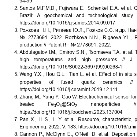
94-99
Santos M.F.M.D., Fujiwara E., Schenkel E.A. et al. 
Brazil: A geochemical and technological study
https://doi.org/10.1016/j.jsames.2014.09.017
Рожкова Н.Н., Ригаева Ю.Л., Рожков С.С. и др. На
№ 2778691. 2022.
Rozhkova N.N., Rigaeva Y.L., R
production // Patent RF № 2778691. 2022.
Abdulagatov I.M., Emirov S.N., Tsomaeva T.A. et al.
high temperatures and high pressures // J
https://doi.org/10.1016/S0022-3697(99)00268-1
Wang Y.X., Hou Q.L., Tian L. et al. Effect of in situ 
properties of fused quartz ceramics 
https://doi.org/10.1016/j.ceramint.2019.12.111
Zhang M., Yang Y., Guo W. Electrochemical sensor for se
treated Fe
O
@SiO
nanoparticles 
3
4
2
https://doi.org/10.1016/j.foodchem.2023.137004
Pan X., Li S., Li Y. et al. Resource, characteristic, 
Engineering. 2022. V. 183.
https://doi.org/10.1016/j.
Cannon P., McGlynn E., O'Neill D. et al. Deposition 