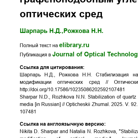
оптических сред
Шарпарь Н.Д.,
Рожкова Н.Н.
elibrary.ru
Полный текст на
Journal of Optical Technolo
Публикация в
Ссылка для цитирования:
Шарпарь Н.Д., Рожкова Н.Н. Стабилизация н
модификации оптических сред // Оптичес
http://doi.org/10.17586/1023­5086­2025­92­10­74­81
Sharpar N.D., Rozhkova N.N. Stabilization of quartz 
media [in Russian] // Opticheskii Zhurnal.
2025. V. 9
2
10­74­81
Ссылка на англоязычную версию:
Nikita D. Sharpar and Natalia N. Rozhkova, "Stabiliza