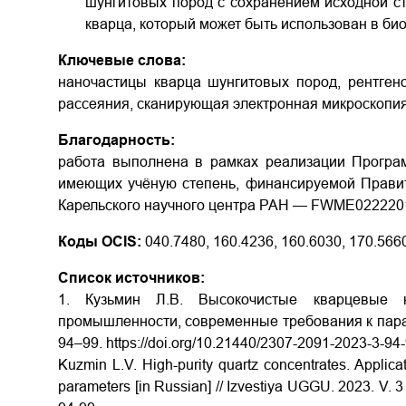
шунгитовых пород с сохранением исходной с
кварца, который может быть использован в би
Ключевые слова:
наночастицы кварца шунгитовых пород, рентгено
рассеяния, сканирующая электронная микроскопи
Благодарность:
работа выполнена в рамках реализации Програ
имеющих учёную степень, финансируемой Правит
Карельского научного центра РАН — FWME­0222­20
Коды OCIS:
040.7480, 160.4236, 160.6030, 170.5660
Список источников:
1. Кузьмин Л.В. Высокочистые кварцевые к
промышленности, современные требования к парамет
94–99.
https://doi.org/10.21440/2307-2091-2023-3-94
Kuzmin L.V. High-purity quartz concentrates. Applicat
parameters [in Russian] // Izvestiya UGGU. 2023. V. 3