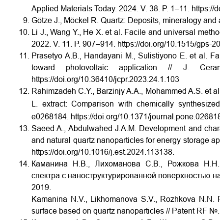
Applied Materials Today. 2024. V. 38. P. 1–11.
https://
Götze J., Möckel R. Quartz: Deposits, mineralogy and a
Li J., Wang Y., He X. et al. Facile and universal metho
2022. V. 11. P. 907–914.
https://doi.org/10.1515/gps-
Prasetyo A.B., Handayani M., Sulistiyono E. et al. Fab
toward photovoltaic application // J. C
https://doi.org/10.36410/jcpr.2023.24.1.103
Rahimzadeh C.Y., Barzinjy A.A., Mohammed A.S. et al
L. extract: Comparison with chemically synthesize
e0268184.
https://doi.org/10.1371/journal.pone.02681
Saeed A., Abdulwahed J.A.M. Development and char
and natural quartz nanoparticles for energy storage app
https://doi.org/10.1016/j.est.2024.113138
.
Каманина Н.В., Лихоманова С.В., Рожкова Н.Н
спектра с наноструктурированной поверхностью на
2019.
Kamanina N.V., Likhomanova S.V., Rozhkova N.N. Pol
surface based on quartz nanoparticles // Patent RF 