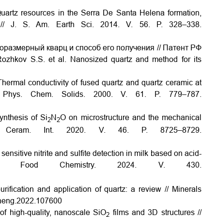
Quartz resources in the Serra De Santa Helena formation,
 // J. S. Am. Earth Sci. 2014. V. 56. P. 328–338.
норазмерный кварц и способ его получения // Патент РФ
ozhkov S.S. et al. Nanosized quartz and method for its
 Thermal
с
onductivity of fused quartz and quartz ceramic at
. Phys. Chem. Solids. 2000. V. 61. P. 779–787.
synthesis of Si
N
O on microstructure and the mechanical
2
2
// Ceram. Int. 2020. V. 46. P. 8725–8729.
nsitive nitrite and sulfite detection in milk based on acid-
// Food Chemistry. 2024. V. 430.
purification and application of quartz: a review // Minerals
mineng.2022.107600
of high-quality, nanoscale SiO
films and 3D structures //
2