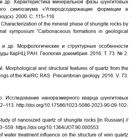
 и др. Характеристика минеральной фазы шунгитовых
ого симпозиума «Углеродсодержащие формации в
одск). 2000. С. 115–116.
. Characterization of the mineral phase of shungite rocks by
nal symposium “Carbonaceous formations in geological
. и др. Морфологические и структурные особенности
уды КарНЦ РАН. Геология докембрия. 2016. Т. 73. № 2.
. Morphological and structural features of quartz from the
dings of the KarRC RAS. Precambrian geology. 2016. V. 73.
др. Исследование наноразмерного кварца шунгитовых
02–113.
http://doi.org/10.17586/1023-5086-2023-90-09-102-
tudy of nanosized quartz of shungite rocks [in Russian] //
553–559.
https://doi.org/10.1364/JOT.90.000553
 water treatment influence on the structure of vein quartz