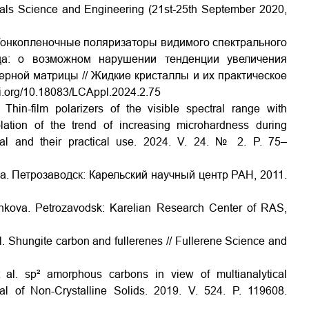
rials Science and Engineering (21st-25th September 2020,
Тонкопленочные поляризаторы видимого спектрального
ца: о возможном нарушении тенденции увеличения
рной матрицы // Жидкие кристаллы и их практическое
oi.org/10.18083/LCAppl.2024.2.75
hin-film polarizers of the visible spectral range with
olation of the trend of increasing microhardness during
stal and their practical use. 2024. V. 24. № 2. P. 75–
а. Петрозаводск: Карельский научный центр РАН, 2011.
kova. Petrozavodsk: Karelian Research Center of RAS,
l. Shungite carbon and fullerenes // Fullerene Science and
al. sp² amorphous carbons in view of multianalytical
al of Non-Crystalline Solids. 2019. V. 524. P. 119608.