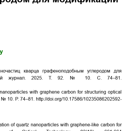
gy
аночастиц кварца графеноподобным углеродом для
кий журнал.
2025.
Т
. 92. № 10.
С
. 74–81.
nanoparticles with graphene carbon for structuring optical
. №
10
. P. 74–81.
http://doi.org/10.17586/1023­5086­2025­92­
tion of quartz nanoparticles with graphene-like carbon for