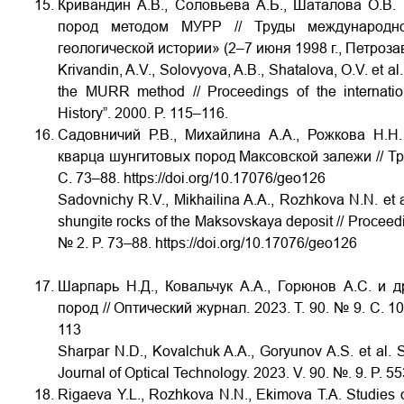
Кривандин А.В., Соловьева А.Б., Шаталова О.В.
пород методом МУРР // Труды международн
геологической истории» (2–7 июня 1998 г., Петрозав
Krivandin, A.V., Solovyova, A.B., Shatalova, O.V. et al
the MURR method // Proceedings of the internatio
History”. 2000. P. 115–116.
Садовничий Р.В., Михайлина А.А., Рожкова Н.Н
кварца шунгитовых пород Максовской залежи // Тр
С. 73–88. https://doi.org/10.17076/geo126
Sadovnichy R.V., Mikhailina A.A., Rozhkova N.N. et al
shungite rocks of the Maksovskaya deposit // Procee
№ 2. P. 73–88. https://doi.org/10.17076/geo126
Шарпарь Н.Д., Ковальчук А.А., Горюнов А.С. и 
пород // Оптический журнал. 2023. Т. 90. № 9. С. 1
113
Sharpar N.D., Kovalchuk A.A., Goryunov A.S. et al. S
Journal of Optical Technology. 2023. V. 90. №. 9. P. 
Rigaeva Y.L., Rozhkova N.N., Ekimova T.A. Studies of