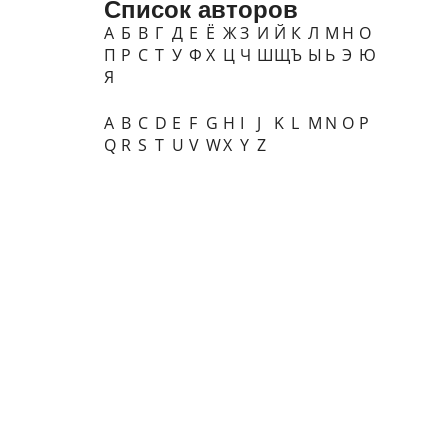
Список авторов
А
Б
В
Г
Д
Е
Ё
Ж
З
И
Й
К
Л
М
Н
О
П
Р
С
Т
У
Ф
Х
Ц
Ч
Ш
Щ
Ъ
Ы
Ь
Э
Ю
Я
A
B
C
D
E
F
G
H
I
J
K
L
M
N
O
P
Q
R
S
T
U
V
W
X
Y
Z