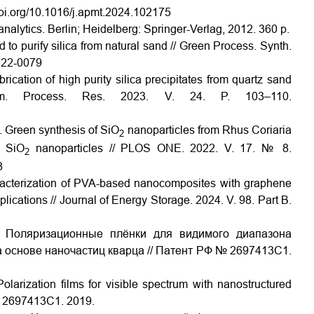
doi.org/10.1016/j.apmt.2024.102175
nalytics. Berlin; Heidelberg: Springer-Verlag, 2012. 360 p.
d to purify silica from natural sand // Green Process. Synth.
2022-0079
rication of high purity silica precipitates from quartz sand
eram. Process. Res. 2023. V. 24. P. 103–110.
. Green synthesis of SiO
nanoparticles from Rhus Coriaria
2
d SiO
nanoparticles // PLOS ONE. 2022. V. 17. № 8.
2
8
acterization of PVA-based nanocomposites with graphene
lications // Journal of Energy Storage. 2024. V. 98. Part B.
. Поляризационные плёнки для видимого диапазона
 основе наночастиц кварца // Патент РФ № 2697413C1.
arization films for visible spectrum with nanostructured
№. 2697413C1. 2019.