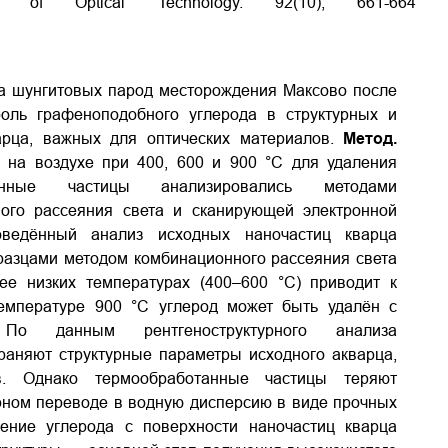
al of Optical Technology. 92(10), 661-664
а шунгитовых парод месторождения Максово после
ль графеноподобного углерода в структурных и
варца, важных для оптических материалов.
Метод.
на воздухе при 400, 600 и 900 °C для удаления
танные частицы анализировались методами
нного рассеяния света и сканирующей электронной
оведённый анализ исходных наночастиц кварца
разцами методом комбинационного рассеяния света
лее низких температурах (400–600 °C) приводит к
емпературе 900 °C углерод может быть удалён с
 По данным рентгеноструктурного анализа
аняют структурные параметры исходного a­кварца,
. Однако термообработанные частицы теряют
орном переводе в водную дисперсию в виде прочных
ение углерода с поверхности наночастиц кварца