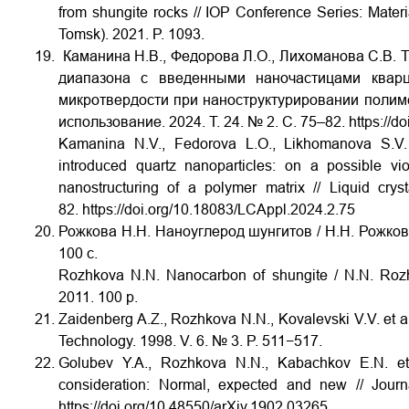
from shungite rocks // IOP Conference Series: Mate
Tomsk). 2021. P. 1093.
Каманина Н.В., Федорова Л.О., Лихоманова С.В. 
диапазона с введенными наночастицами квар
микротвердости при наноструктурировании полиме
использование. 2024. Т. 24. № 2. С. 75–82.
https://d
Kamanina N.V., Fedorova L.O., Likhomanova S.V. T
introduced quartz nanoparticles: on a possible vi
nanostructuring of a polymer matrix // Liquid cry
82.
https://doi.org/10.18083/LCAppl.2024.2.75
Рожкова Н.Н. Наноуглерод шунгитов / Н.Н. Рожков
100 с.
Rozhkova N.N. Nanocarbon of shungite / N.N. Rozh
2011. 100 p.
Zaidenberg A.Z., Rozhkova N.N., Kovalevski V.V. et a
Technology. 1998. V. 6. № 3. P. 511−517.
Golubev Y.A., Rozhkova N.N., Kabachkov E.N. et 
consideration: Normal, expected and new // Journ
https://doi.org/10.48550/arXiv.1902.03265