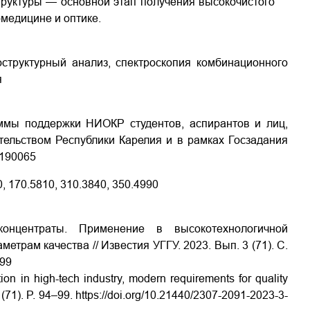
труктуры — основной этап получения высокочистого
омедицине и оптике.
структурный анализ, спектроскопия комбинационного
я
ммы поддержки НИОКР студентов, аспирантов и лиц,
ельством Республики Карелия и в рамках Госзадания
19­0065
, 170.5810, 310.3840, 350.4990
онцентраты. Применение в высокотехнологичной
рам качества // Известия УГГУ. 2023. Вып. 3 (71). С.
-99
ion in high-tech industry, modern requirements for quality
 (71). P. 94–99.
https://doi.org/10.21440/2307-2091-2023-3-