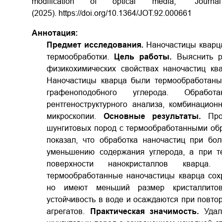
modification of optical media," Journ
(2025).
https://doi.org/10.1364/JOT.92.000661
Аннотация:
Предмет исследования.
Наночастицы кварц
термообработки.
Цель работы.
Выяснить ро
физико­химических свойствах наночастиц к
Наночастицы кварца были термообработаны 
графеноподобного углерода. Обрабо
рентгеноструктурного анализа, комбинацио
микроскопии.
Основные результаты.
Пр
шунгитовых пород с термообработанными об
показал, что обработка наночастиц при бо
уменьшению содержания углерода, а при т
поверхности нанокристаллов кварца.
термообработанные наночастицы кварца сохр
но имеют меньший размер кристаллитов
устойчивость в воде и осаждаются при повт
агрегатов.
Практическая значимость.
Удал