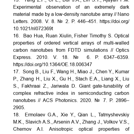
Experimental observation of an extremely dark
material made by a low‐density nanotube array // Nano
Letters. 2008. V. 8. № 2. P. 446–451.
https://doi.org/
10.1021/nl072369t
16. Bao Hua, Ruan Xiulin, Fisher Timothy S. Optical
properties of ordered vertical arrays of multi-walled
carbon nanotubes from FDTD simulations // Optics
Express. 2010. V. 18. № 6. P. 6347–6359.
https://doi.org/10.1364/OE.18.006347
17. Song B., Liu F., Wang H., Miao J., Chen Y., Kumar
P., Zhang H., Liu X., Gu H., Stach E.A., Liang X., Liu
S., Fakhraai Z., Jariwala D. Giant gate-tunability of
complex refractive index in semiconducting carbon
nanotubes // ACS Photonics. 2020. № 7. P. 2896–
2905.
18. Ermolaev G.A., Xie Y., Qian L., Tatmyshevskiy
M.K., Slavich A.S., Arsenin A.V., Zhang J., Volkov V.S.,
Chernov A.I. Anisotropic optical properties of