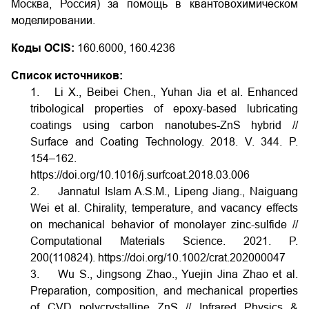
Москва, Россия) за помощь в квантово­химическом
моделировании.
Коды OCIS:
160.6000, 160.4236
Список источников:
1. Li X., Beibei Chen., Yuhan Jia et al. Enhanced
tribological properties of epoxy-based lubricating
coatings using carbon nanotubes-ZnS hybrid //
Surface and Coating Technology. 2018. V. 344. P.
154–162.
https://doi.org/10.1016/j.surfcoat.2018.03.006
2. Jannatul Islam A.S.M., Lipeng Jiang., Naiguang
Wei et al. Chirality, temperature, and vacancy effects
on mechanical behavior of monolayer zinc-sulfide //
Computational Materials Science. 2021. P.
200(110824).
https://doi.org/10.1002/crat.202000047
3. Wu S., Jingsong Zhao., Yuejin Jina Zhao et al.
Preparation, composition, and mechanical properties
of CVD polycrystalline ZnS // Infrared Physics &