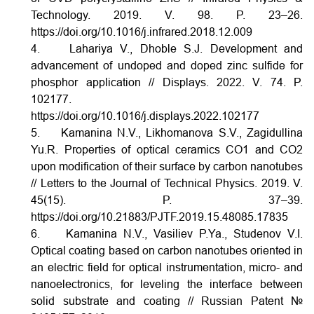
Technology. 2019. V. 98. P. 23–26.
https://doi.org/10.1016/j.infrared.2018.12.009
4. Lahariya V., Dhoble S.J. Development and
advancement of undoped and doped zinc sulfide for
phosphor application // Displays. 2022. V. 74. P.
102177.
https://doi.org/10.1016/j.displays.2022.102177
5.
Kamanina N.V., Likhomanova S.V., Zagidullina
Yu.R. Properties of optical ceramics CO1 and CO2
upon modification of their surface by carbon nanotubes
// Letters to the Journal of Technical Physics. 2019. V.
45(15). P. 37–39.
https://doi.org/10.21883/PJTF.2019.15.48085.17835
6. Kamanina N.V., Vasiliev P.Ya., Studenov V.I.
Optical coating based on carbon nanotubes oriented in
an electric field for optical instrumentation, micro- and
nanoelectronics, for leveling the interface between
solid substrate and coating // Russian Patent №