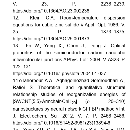
V. 23. P. 2238–2239.
https://doi.org/10.1364/AO.23.002238
12. Klein C.A. Room-temperature dispersion
equations for cubic zinc sulfide // Appl. Opt. 1986. V.
25. P. 1873–1875.
https://doi.org/10.1364/AO.25.001873
13. Fa W., Yang X., Chen J., Dong J. Optical
properties of the semiconductor carbon nanotube
intramolecular junctions // Phys. Lett. 2004. V. A323. P.
122–131.
https://doi.org/10.1016/j.physleta.2004.01.037
14.ёTaherpour A.A., Aghagolnezhad‐Gerdroudbari A.,
Rafiei S. Theoretical and quantitative structural
relationship studies of reorganization energies of
[SWCNT(5,5)‐Armchair‐CnH
] (
n
= 20–310)
20
nanostructures by neural network CFFBP method // Int.
J. Electrochem. Sci. 2012. V. 7. P. 2468–2486.
https://doi.org/10.1016/S1452-3981(23)13894-6
15. Yang Z.P., Ci L., Bur J.A., Lin S.Y., Ajayan P.M.