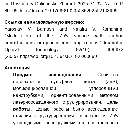
[in Russian] // Opticheskii Zhurnal. 2025. V. 92. № 10. P.
89–95.
http://doi.org/10.17586/1023­5086­2025­92­10­89­95
Ссылка на англоязычную версию:
Yaroslav V. Barnash and Natalia V. Kamanina,
"Modification of the ZnS surface with carbon
nanostructures for optoelectronic applications," Journal of
Optical Technology. 92(10), 669-672
(2025).
https://doi.org/10.1364/JOT.92.000669
Аннотация:
Предмет исследования.
Свойства
поверхности сульфида цинка (ZnS),
модифицированной углеродными
нанотрубками, ориентированными методом
лазерно­осаждённого структурирования.
Цель
работы.
Целью работы было исследование
влияния структурирования поверхности ZnS
углеродными нанотрубками на спектральные