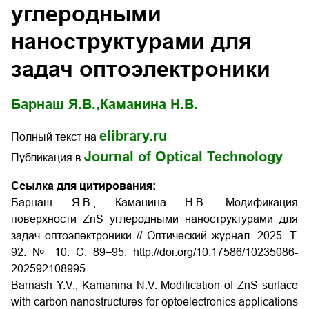
углеродными
наноструктурами для
задач оптоэлектроники
Барнаш Я.В.,
Каманина Н.В.
elibrary.ru
Полный текст на
Journal of Optical Technology
Публикация в
Ссылка для цитирования:
Барнаш Я.В., Каманина Н.В. Модификация
поверхности
ZnS
углеродными наноструктурами для
задач оптоэлектроники // Оптический журнал. 2025. Т.
92. № 10. С. 89–95.
http://doi.org/10.17586/1023­5086­
2025­92­10­89­95
Barnash Y.V., Kamanina N.V. Modification of ZnS surface
with carbon nanostructures for optoelectronics applications