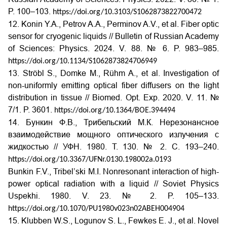
P. 100–103.
https://doi.org/10.3103/S1062873822700472
12. Konin Y.A., Petrov A.A., Perminov A.V., et al. Fiber optic
sensor for cryogenic liquids // Bulletin of Russian Academy
of Sciences: Physics. 2024. V. 88. № 6. P. 983–985.
https://doi.org/10.1134/S1062873824706949
13. Ströbl S., Domke M., Rühm A., et al. Investigation of
non-uniformly emitting optical fiber diffusers on the light
distribution in tissue // Biomed. Opt. Exp. 2020. V. 11. №
7/1. P. 3601.
https://doi.org/10.1364/BOE.394494
14. Бункин Ф.В., Трибельский М.К. Нерезонансное
взаимодействие мощного оптического излучения с
жидкостью // УФН. 1980. Т. 130. № 2. С. 193–240.
https://doi.org/10.3367/UFNr.0130.198002a.0193
Bunkin F.V., Tribel’ski M.I. Nonresonant interaction of high-
power optical radiation with a liquid // Soviet Physics
Uspekhi. 1980. V. 23. № 2. P. 105–133.
https://doi.org/10.1070/PU1980v023n02ABEH004904
15. Klubben W.S., Logunov S. L., Fewkes E. J., et al. Novel