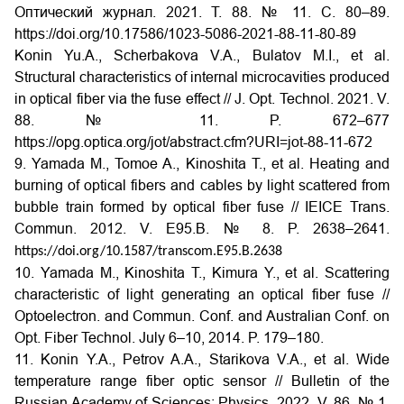
Оптический журнал. 2021. Т. 88. № 11. С. 80–89.
https://doi.org/10.17586/1023-5086-2021-88-11-80-89
Konin Yu.A., Scherbakova V.A., Bulatov M.I., et al.
Structural characteristics of internal microcavities produced
in optical fiber via the fuse effect // J. Opt. Technol. 2021. V.
88. № 11. P. 672–677
https://opg.optica.org/jot/abstract.cfm?URI=jot-88-11-672
9. Yamada M., Tomoe A., Kinoshita T., et al. Heating and
burning of optical fibers and cables by light scattered from
bubble train formed by optical fiber fuse // IEICE Trans.
Commun. 2012. V. E95.B. № 8. P. 2638–2641.
https://doi.org/10.1587/transcom.E95.B.2638
10. Yamada M., Kinoshita T., Kimura Y., et al. Scattering
characteristic of light generating an optical fiber fuse //
Optoelectron. and Сommun. Conf. and Australian Conf. on
Opt. Fiber Technol. July 6–10, 2014. P. 179–180.
11. Konin Y.A., Petrov A.A., Starikova V.A., et al. Wide
temperature range fiber optic sensor // Bulletin of the
Russian Academy of Sciences: Physics. 2022. V. 86. № 1.