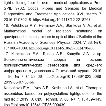
light diffusing fiber for use in medical applications // Proc.
SPIE 9702. Optical Fibers and Sensors for Medical
Diagnostics and Treatment Applications XVI. March 7,
2016. P. 970218.
https://doi.org/10.1117/12.2218267
16. Petukhova A.Y., Perminov A.V., Starikova V. A., et al.
Mathematical model of radiation scattering on
quasiperiodic microstructure in optical fiber // Bulletin of the
Russian Academy of Sciences: Physics. 2024. V. 88. № 6.
P. 1000–1009.
http://doi.org/10.1134/S1062873824706986
17. Корсакова Е.А., Львов А.Е., Кашуба И.А. и др.
Волоконно-оптические сборки на основе
поликристаллических световодов для среднего
инфракрасного диапазона // Оптический журнал. 2019.
Т. 86. № 7. С. 58–66.
http://doi.org/10.17586/1023-5086-
2019-86-07-58-66
Korsakova E.A., L’vov A.E., Kashuba I.A., et al. Fiberoptic
assemblies based on polycrystalline lightguides for the
mid-IR // 2019. J. Opt. Technol. V. 86. № 7. P. 439–445.
ttps://doi.org/10.1364/JOT.86.000439