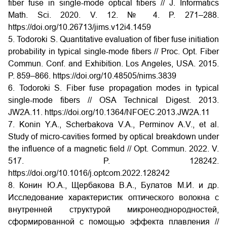
fiber fuse in single-mode optical fibers // J. Informatics
Math. Sci. 2020. V. 12. № 4. P. 271–288.
https://doi.org/10.26713/jims.v12i4.1459
5. Todoroki S. Quantitative evaluation of fiber fuse initiation
probability in typical single-mode fibers // Proc. Opt. Fiber
Commun. Conf. and Exhibition. Los Angeles, USA. 2015.
P. 859–866.
https://doi.org/10.48505/nims.3839
6. Todoroki S. Fiber fuse propagation modes in typical
single-mode fibers // OSA Technical Digest. 2013.
JW2A.11.
https://doi.org/10.1364/NFOEC.2013.JW2A.11
7. Konin Y.A., Scherbakova V.A., Perminov A.V., et al.
Study of micro-cavities formed by optical breakdown under
the influence of a magnetic field // Opt. Commun. 2022. V.
517. P. 128242
.
https://doi.org/10.1016/j.optcom.2022.128242
8. Конин Ю.А., Щербакова В.А., Булатов М.И. и др.
Исследование характеристик оптического волокна с
внутренней структурой микронеоднородностей,
сформированной с помощью эффекта плавления //