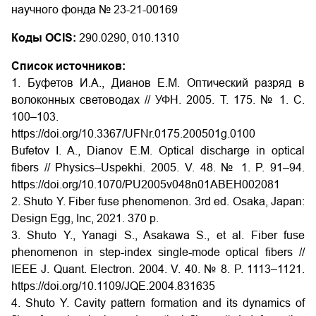
научного фонда № 23-21-00169
Коды OCIS:
290.0290, 010.1310
Список источников:
1. Буфетов И.А., Дианов Е.М. Оптический разряд в
волоконных световодах // УФН. 2005. Т. 175. № 1. С.
100–103.
https://doi.org/10.3367/UFNr.0175.200501g.0100
Bufetov I. A., Dianov E.M. Optical discharge in optical
fibers // Physics–Uspekhi. 2005. V. 48. № 1. P. 91–94.
https://doi.org/10.1070/PU2005v048n01ABEH002081
2. Shuto Y. Fiber fuse phenomenon. 3rd ed. Osaka, Japan:
Design Egg, Inc, 2021. 370 р.
3. Shuto Y., Yanagi S., Asakawa S., et al. Fiber fuse
phenomenon in step-index single-mode optical fibers //
IEEE J. Quant. Electron. 2004. V. 40. № 8. P. 1113–1121.
https://doi.org/10.1109/JQE.2004.831635
4. Shuto Y. Cavity pattern formation and its dynamics of