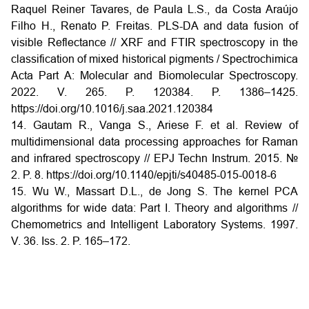
Raquel Reiner Tavares, de Paula L.S., da Costa Araújo
Filho H., Renato P. Freitas. PLS-DA and data fusion of
visible Reflectance // XRF and FTIR spectroscopy in the
classification of mixed historical pigments / Spectrochimica
Acta Part A: Molecular and Biomolecular Spectroscopy.
2022. V. 265. P. 120384. P. 1386–1425.
https://doi.org/10.1016/j.saa.2021.120384
14. Gautam R., Vanga S., Ariese F. et al. Review of
multidimensional data processing approaches for Raman
and infrared spectroscopy // EPJ Techn Instrum. 2015. №
2. P. 8.
https://doi.org/10.1140/epjti/s40485-015-0018-6
15. Wu W., Massart D.L., de Jong S. The kernel PCA
algorithms for wide data: Part I. Theory and algorithms //
Chemometrics and Intelligent Laboratory Systems. 1997.
V. 36. Iss. 2. P. 165–172.