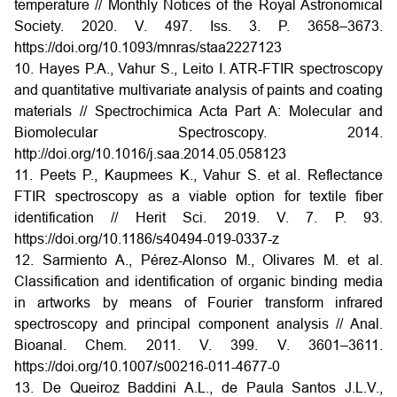
temperature // Monthly Notices of the Royal Astronomical
Society. 2020. V. 497. Iss. 3. P. 3658–3673.
https://doi.org/10.1093/mnras/staa2227123
10. Hayes P.A., Vahur S., Leito I. ATR-FTIR spectroscopy
and quantitative multivariate analysis of paints and coating
materials // Spectrochimica Acta Part A: Molecular and
Biomolecular Spectroscopy. 2014.
http://doi.org/10.1016/j.saa.2014.05.058123
11. Peets P., Kaupmees K., Vahur S. et al. Reflectance
FTIR spectroscopy as a viable option for textile fiber
identification // Herit Sci. 2019. V. 7. P. 93.
https://doi.org/10.1186/s40494-019-0337-z
12. Sarmiento A., Pérez-Alonso M., Olivares M. et al.
Classification and identification of organic binding media
in artworks by means of Fourier transform infrared
spectroscopy and principal component analysis // Anal.
Bioanal. Chem. 2011. V. 399. V. 3601–3611.
https://doi.org/10.1007/s00216-011-4677-0
13. De Queiroz Baddini A.L., de Paula Santos J.L.V.,