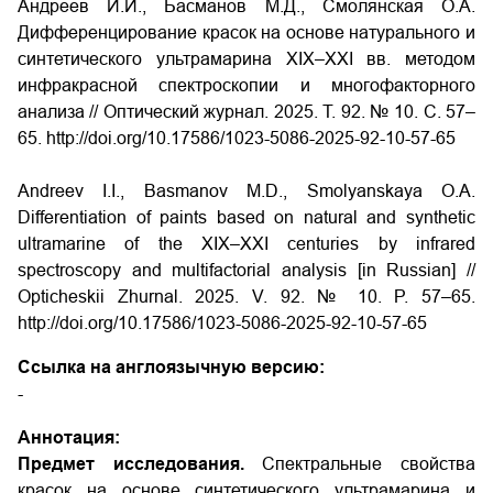
Андреев И.И., Басманов М.Д., Смолянская О.А.
Дифференцирование красок на основе натурального и
синтетического ультрамарина XIX–XXI вв. методом
инфракрасной спектроскопии и многофакторного
анализа // Оптический журнал. 2025. Т. 92. № 10. С. 57–
65. http://doi.org/10.17586/1023-5086-2025-92-10-57-65
Andreev I.I., Basmanov M.D., Smolyanskaya O.A.
Differentiation of paints based on natural and synthetic
ultramarine of the XIX–XXI centuries by infrared
spectroscopy and multifactorial analysis [in Russian] //
Opticheskii Zhurnal. 2025. V. 92. № 10. P. 57–65.
http://doi.org/10.17586/1023-5086-2025-92-10-57-65
Ссылка на англоязычную версию:
-
Аннотация:
Предмет исследования.
Спектральные свойства
красок на основе синтетического ультрамарина и