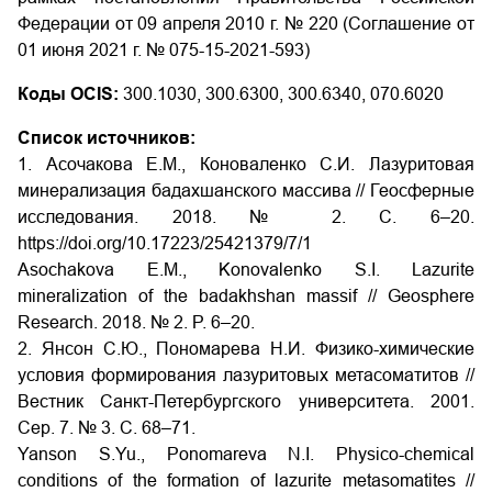
Федерации от 09 апреля 2010 г. № 220 (Соглашение от
01 июня 2021 г. № 075-15-2021-593)
Коды OCIS:
300.1030, 300.6300, 300.6340, 070.6020
Список источников:
1. Асочакова Е.М., Коноваленко С.И. Лазуритовая
минерализация бадахшанского массива // Геосферные
исследования. 2018. № 2. С. 6–20.
https://doi.org/10.17223/25421379/7/1
Asochakova E.M., Konovalenko S.I. Lazurite
mineralization of the badakhshan massif // Geosphere
Research. 2018. № 2. P. 6–20.
2. Янсон С.Ю., Пономарева Н.И. Физико-химические
условия формирования лазуритовых метасоматитов //
Вестник Санкт-Петербургского университета. 2001.
Сер. 7. № 3. С. 68–71.
Yanson S.Yu., Ponomareva N.I. Physico-chemical
conditions of the formation of lazurite metasomatites //