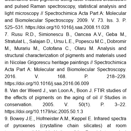
and pulsed Raman spectroscopy, statistical analysis and
light microscopy // Spectrochimica Acta Part A: Molecular
and Biomolecular Spectroscopy. 2009. V. 73. Iss. 3. P.
525–531.
https://doi.org/10.1016/j.saa.2008.11.028
7. Rusu R.D., Simionescu B., Oancea A.V., Geba M.,
Stratulat L., Salajan D., Ursu L.E., Popescu M.C., Dobromir
M., Murariu M., Cotofana C., Olaru M. Analysis and
structural characterization of pigments and materials used
in Nicolae Grigorescu heritage paintings // Spectrochimica
Acta Part A: Molecular and Biomolecular Spectroscopy.
2016. V. 168. P. 218–229.
https://doi.org/10.1016/j.saa.2016.06.009
8. Van der Weerd J., van Loon A., Boon J. FTIR studies of
the effects of pigments on the aging of oil // Studies in
conservation. 2005. V. 50(1). P. 3–22.
https://doi.org/10.1179/sic.2005.50.1.3
9. Bowey J.E., Hofmeister A.M., Keppel E. Infrared spectra
of pyroxenes (crystalline chain silicates) at room