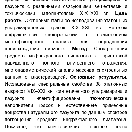
лазурита с различными связующими веществами и
техническими наполнителями XIX–XXI вв.
Цель
работы.
Экспериментальное исследование эталонных
ультрамариновых красок XIX–XXI вв. методом
инфракрасной спектроскопии с применением
многофакторного анализа для определения
происхождения пигмента.
Метод.
Спектроскопия
среднего инфракрасного диапазона с приставкой
нарушенного полного внутреннего отражения,
многопараметрический анализ массива спектральных
данных с кластеризацией.
Основные результаты.
Исследованы спектральные свойства 38 эталонных
выкрасок XIX–XXI вв. синтетического ультрамарина и
лазурита, идентифицированы технологические
наполнители красок и естественные примесные
вещества натурального лазурита по данным спектров
поглощения среднего инфракрасного диапазона.
Показано, что кластеризация спектров после