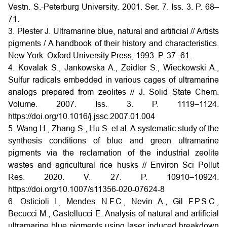
Vestn. S.-Peterburg University. 2001. Ser. 7. Iss. 3. P. 68–
71.
3. Plester J. Ultramarine blue, natural and artificial // Artists
pigments / A handbook of their history and characteristics.
New York: Oxford University Press, 1993. P. 37–61.
4. Kovalak S., Jankowska A., Zeidler S., Wieckowski A.,
Sulfur radicals embedded in various cages of ultramarine
analogs prepared from zeolites // J. Solid State Chem.
Volume. 2007. Iss. 3. P. 1119–1124.
https://doi.org/10.1016/j.jssc.2007.01.004
5. Wang H., Zhang S., Hu S. et al. A systematic study of the
synthesis conditions of blue and green ultramarine
pigments via the reclamation of the industrial zeolite
wastes and agricultural rice husks // Environ Sci Pollut
Res. 2020. V. 27. P. 10910–10924.
https://doi.org/10.1007/s11356-020-07624-8
6. Osticioli I., Mendes N.F.C., Nevin A., Gil F.P.S.C.,
Becucci M., Castellucci E. Analysis of natural and artificial
ultramarine blue pigments using laser induced breakdown