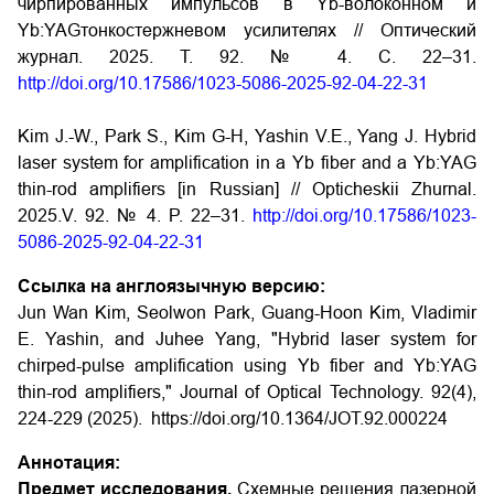
чирпированных импульсов в Yb-волоконном и
Yb:YAGтонкостержневом усилителях // Оптический
журнал. 2025. Т. 92. № 4. С. 22–31.
http://doi.org/10.17586/1023-5086-2025-92-04-22-31
Kim J.-W., Park S., Kim G-H, Yashin V.E., Yang J. Hybrid
laser system for amplification in a Yb fiber and a Yb:YAG
thin-rod amplifiers [in Russian] // Opticheskii Zhurnal.
2025.V. 92. № 4. P. 22–31.
http://doi.org/10.17586/1023-
5086-2025-92-04-22-31
Ссылка на англоязычную версию:
Jun Wan Kim, Seolwon Park, Guang-Hoon Kim, Vladimir
E. Yashin, and Juhee Yang, "Hybrid laser system for
chirped-pulse amplification using Yb fiber and Yb:YAG
thin-rod amplifiers," Journal of Optical Technology. 92(4),
224-229 (2025).
https://doi.org/10.1364/JOT.92.000224
Аннотация:
Предмет исследования.
Схемные решения лазерной