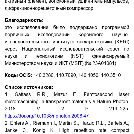
активный элемент, волоконный удлинитель импульсов,
дифракционнорешёточный компрессор
Благодарность:
это исследование было поддержано программой
первичных исследований Корейского научно-
исследовательского института электротехники (KERI)
через Национальный исследовательский совет по
науке и технологиям (NST), финансируемый
Министерством науки и ИКТ (MSIT) (№ 23A01081)
Коды OCIS:
140.3280, 140.7090, 140.4050, 140.3510
Список источников:
1. Gattass R.R., Mazur E. Femtosecond laser
micromachining in transparent materials // Nature Photon.
2018. V. 2. P. 219–225.
https://doi.org/10.1038/nphoton.2008.47
2. Ehlers A., Riemann I., Martin S., Harzic R.L., Bartels A.,
Janke C., König K. High repetition rate compact