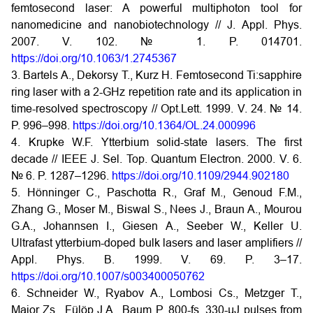
femtosecond laser: A powerful multiphoton tool for
nanomedicine and nanobiotechnology // J. Appl. Phys.
2007. V. 102. № 1. P. 014701.
https://doi.org/10.1063/1.2745367
3. Bartels A., Dekorsy T., Kurz H. Femtosecond Ti:sapphire
ring laser with a 2-GHz repetition rate and its application in
time-resolved spectroscopy // Opt.Lett. 1999. V. 24. № 14.
P. 996–998.
https://doi.org/10.1364/OL.24.000996
4. Krupke W.F. Ytterbium solid-state lasers. The first
decade // IEEE J. Sel. Top. Quantum Electron. 2000. V. 6.
№ 6. P. 1287–1296.
https://doi.org/10.1109/2944.902180
5. Hönninger C., Paschotta R., Graf M., Genoud F.M.,
Zhang G., Moser M., Biswal S., Nees J., Braun A., Mourou
G.A., Johannsen I., Giesen A., Seeber W., Keller U.
Ultrafast ytterbium-doped bulk lasers and laser amplifiers //
Appl. Phys. B. 1999. V. 69. P. 3–17.
https://doi.org/10.1007/s003400050762
6. Schneider W., Ryabov A., Lombosi Cs., Metzger T.,
Major Zs., Fülöp J.A., Baum P. 800-fs, 330-μJ pulses from