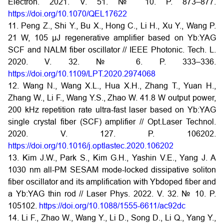
Electron. 2021. V. 51. № 10. P. 873–877.
https://doi.org/10.1070/QEL17622
11. Peng Z., Shi Y., Bu X., Hong C., Li H., Xu Y., Wang P.
21 W, 105 μJ regenerative amplifier based on Yb:YAG
SCF and NALM fiber oscillator // IEEE Photonic. Tech. L.
2020. V. 32. № 6. P. 333–336.
https://doi.org/10.1109/LPT.2020.2974068
12. Wang N., Wang X.L., Hua X.H., Zhang T., Yuan H.,
Zhang W., Li F., Wang Y.S., Zhao W. 41.8 W output power,
200 kHz repetition rate ultra-fast laser based on Yb:YAG
single crystal fiber (SCF) amplifier // Opt.Laser Technol.
2020. V. 127. P. 106202.
https://doi.org/10.1016/j.optlastec.2020.106202
13. Kim J.W., Park S., Kim G.H., Yashin V.E., Yang J. A
1030 nm all-PM SESAM mode-locked dissipative soliton
fiber oscillator and its amplification with Ybdoped fiber and
a Yb:YAG thin rod // Laser Phys. 2022. V. 32. № 10. P.
105102.
https://doi.org/10.1088/1555-6611/ac92dc
14. Li F., Zhao W., Wang Y., Li D., Song D., Li Q., Yang Y.,