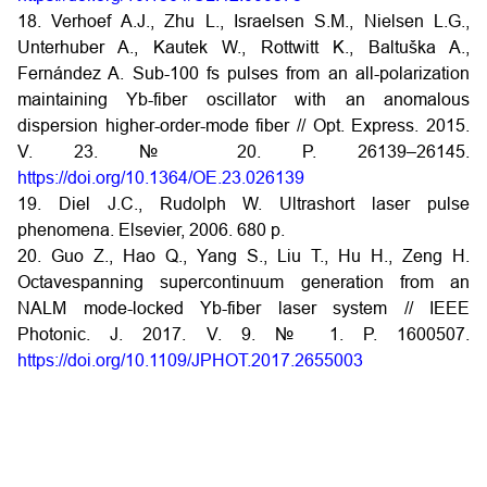
18. Verhoef A.J., Zhu L., Israelsen S.M., Nielsen L.G.,
Unterhuber A., Kautek W., Rottwitt K., Baltuška A.,
Fernández A. Sub-100 fs pulses from an all-polarization
maintaining Yb-fiber oscillator with an anomalous
dispersion higher-order-mode fiber // Opt. Express. 2015.
V. 23. № 20. P. 26139–26145.
https://doi.org/10.1364/OE.23.026139
19. Diel J.C., Rudolph W. Ultrashort laser pulse
phenomena. Elsevier, 2006. 680 p.
20. Guo Z., Hao Q., Yang S., Liu T., Hu H., Zeng H.
Octavespanning supercontinuum generation from an
NALM mode-locked Yb-fiber laser system // IEEE
Photonic. J. 2017. V. 9. № 1. P. 1600507.
https://doi.org/10.1109/JPHOT.2017.2655003