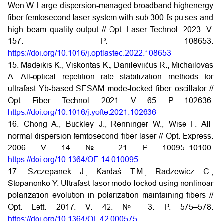
Wen W. Large dispersion-managed broadband highenergy
fiber femtosecond laser system with sub 300 fs pulses and
high beam quality output // Opt. Laser Technol. 2023. V.
157. P. 108653.
https://doi.org/10.1016/j.optlastec.2022.108653
15. Madeikis K., Viskontas K., Danileviičus R., Michailovas
A. All-optical repetition rate stabilization methods for
ultrafast Yb-based SESAM mode-locked fiber oscillator //
Opt. Fiber. Technol. 2021. V. 65. P. 102636.
https://doi.org/10.1016/j.yofte.2021.102636
16. Chong A., Buckley J., Renninger W., Wise F. All-
normal-dispersion femtosecond fiber laser // Opt. Express.
2006. V. 14. № 21. P. 10095–10100.
https://doi.org/10.1364/OE.14.010095
17. Szczepanek J., Kardaś T.M., Radzewicz C.,
Stepanenko Y. Ultrafast laser mode-locked using nonlinear
polarization evolution in polarization maintaining fibers //
Opt. Lett. 2017. V. 42. № 3. P. 575–578.
https://doi.org/10.1364/OL.42.000575