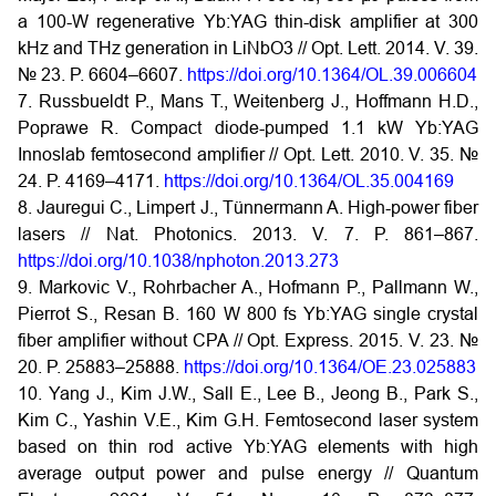
a 100-W regenerative Yb:YAG thin-disk amplifier at 300
kHz and THz generation in LiNbO3 // Opt. Lett. 2014. V. 39.
№ 23. P. 6604–6607.
https://doi.org/10.1364/OL.39.006604
7. Russbueldt P., Mans T., Weitenberg J., Hoffmann H.D.,
Poprawe R. Compact diode-pumped 1.1 kW Yb:YAG
Innoslab femtosecond amplifier // Opt. Lett. 2010. V. 35. №
24. P. 4169–4171.
https://doi.org/10.1364/OL.35.004169
8. Jauregui C., Limpert J., Tünnermann A. High-power fiber
lasers // Nat. Photonics. 2013. V. 7. P. 861–867.
https://doi.org/10.1038/nphoton.2013.273
9. Markovic V., Rohrbacher A., Hofmann P., Pallmann W.,
Pierrot S., Resan B. 160 W 800 fs Yb:YAG single crystal
fiber amplifier without CPA // Opt. Express. 2015. V. 23. №
20. P. 25883–25888.
https://doi.org/10.1364/OE.23.025883
10. Yang J., Kim J.W., Sall E., Lee B., Jeong B., Park S.,
Kim C., Yashin V.E., Kim G.H. Femtosecond laser system
based on thin rod active Yb:YAG elements with high
average output power and pulse energy // Quantum