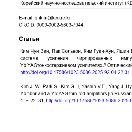
Корейский научно-исследовательский институт (KER
E-mail: ghkim@keri.re.kr
ORCID: 0009-0002-5803-7044
Статьи
Ким Чун Ван, Пак Сольвон, Ким Гуан-Хун, Яшин В
система усиления чирпированных им
Yb:YAGтонкостержневом усилителях // Оптический 
http://doi.org/10.17586/1023-5086-2025-92-04-22-31
Kim J.-W., Park S., Kim G-H, Yashin V.E., Yang J. Hyb
Yb fiber and a Yb:YAG thin-rod amplifiers [in Russian
4. P. 22–31.
http://doi.org/10.17586/1023-5086-2025-