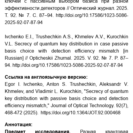
ключей с пассивным выбором базиса при разной
эффективности детекторов // Оптический журнал. 2025.
Т. 92. № 7. С. 87–94.
http://doi.org/10.17586/1023-5086-
2025-92-07-87-94
Ivchenko E.I., Trushechkin A.S., Khmelev A.V., Kurochkin
V.L. Secrecy of quantum key distribution in case passive
basis choice with detection efficiency mismatch [in
Russian] // Opticheskii Zhurnal. 2025. V. 92. № 7. P. 87–
94.
http://doi.org/10.17586/1023-5086-2025-92-07-87-94
Ссылка на англоязычную версию:
Egor I. Ivchenko, Anton S. Trushechkin, Aleksandr V.
Khmelev, and Vladimir L. Kurochkin, "Secrecy of quantum
key distribution with passive basis choice and detection
efficiency mismatch," Journal of Optical Technology. 92(7),
468-472 (2025).
https://doi.org/10.1364/JOT.92.000468
Аннотация:
Предмет исследования.
Разная квантовая