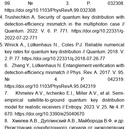
99. № 3. P. 032308.
https://doi.org/10.1103/PhysRevA.99.032308
Trushechkin A. Security of quantum key distribution with
detection-efficiency mismatch in the multiphoton case //
Quantum. 2022. V. 6. P. 771.
https://doi.org/10.22331/q-
2022-07-22-771
Winick A., Lütkenhaus N., Coles P.J. Reliable numerical
key rates for quantum key distribution // Quantum. 2018. V.
2. P. 77.
https://doi.org/10.22331/q-2018-07-26-77
6. Zhang Y., Lütkenhaus N. Entanglement verification with
detection-efficiency mismatch // Phys. Rev. A. 2017. V. 95.
№ 4. P. 042319.
https://doi.org/10.1103/PhysRevA.95.042319
7. Khmelev A.V., Ivchenko E.I., Miller A.V., et al. Semi-
empirical satellite-to-ground quantum key distribution
model for realistic receivers // Entropy. 2023. V. 25. № 4. P.
670.
https://doi.org/10.3390/e25040670
8. Хмелев А.В., Дуплинский А.В., Майборода В.Ф. и др.
Регистрация однофотонного сигнала от низколетящих