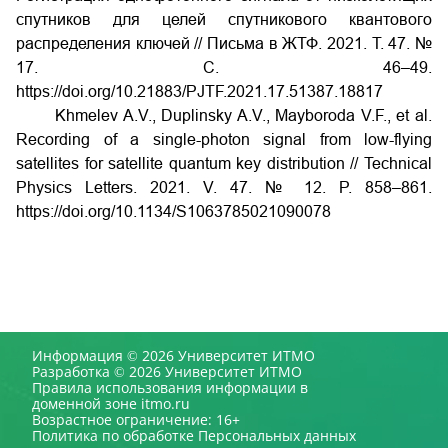
спутников для целей спутникового квантового
распределения ключей // Письма в ЖТФ. 2021. Т. 47. №
17. С. 46–49.
https://doi.org/10.21883/PJTF.2021.17.51387.18817
Khmelev A.V., Duplinsky A.V., Mayboroda V.F., et al.
Recording of a single-photon signal from low-flying
satellites for satellite quantum key distribution // Technical
Physics Letters. 2021. V. 47. № 12. P. 858–861.
https://doi.org/10.1134/S1063785021090078
Информация © 2026 Университет ИТМО
Разработка © 2026 Университет ИТМО
Правила использования информации в
доменной зоне itmo.ru
Возрастное ограничение: 16+
Политика по обработке Персональных данных