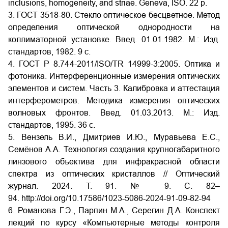
inclusions, homogeneity, and striae. Geneva, ISO. 22 p.
3. ГОСТ 3518-80. Стекло оптическое бесцветное. Метод
определения оптической однородности на
коллиматорной установке. Введ. 01.01.1982. М.: Изд.
стандартов, 1982. 9 с.
4. ГОСТ Р 8.744-2011/ISO/TR 14999-3:2005. Оптика и
фотоника. Интерференционные измерения оптических
элементов и систем. Часть 3. Калибровка и аттестация
интерферометров. Методика измерения оптических
волновых фронтов. Введ. 01.03.2013. М.: Изд.
стандартов, 1995. 36 с.
5. Вензель В.И., Дмитриев И.Ю., Муравьева Е.С.,
Семёнов А.А. Технология создания крупногабаритного
линзового объектива для инфракрасной области
спектра из оптических кристаллов // Оптический
журнал. 2024. Т. 91. № 9. С. 82–
94.
http://doi.org/10.17586/1023-5086-2024-91-09-82-94
6. Романова Г.Э., Парпин М.А., Серегин Д.А. Конспект
лекций по курсу «Компьютерные методы контроля