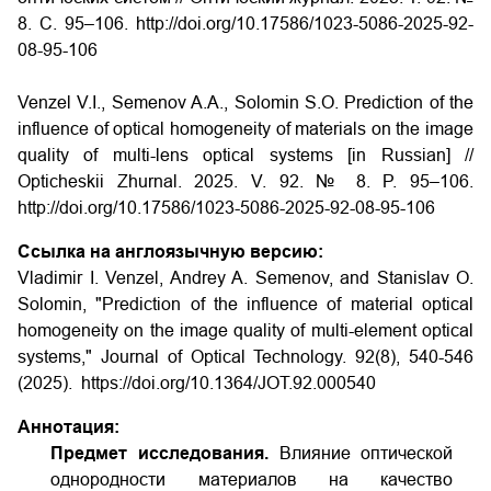
8.
С. 95–106. http://doi.org/10.17586/1023-5086-2025-92-
08-95-106
Venzel V.I., Semenov A.A., Solomin S.O. Prediction of the
influence of optical homogeneity of materials on the image
quality of multi-lens optical systems [in Russian] //
Opticheskii Zhurnal. 2025. V. 92. № 8. P. 95–106.
http://doi.org/10.17586/1023-5086-2025-92-08-95-106
Ссылка на англоязычную версию:
Vladimir I. Venzel, Andrey A. Semenov, and Stanislav O.
Solomin, "Prediction of the influence of material optical
homogeneity on the image quality of multi-element optical
systems," Journal of Optical Technology. 92(8), 540-546
(2025).
https://doi.org/10.1364/JOT.92.000540
Аннотация:
Предмет исследования.
Влияние оптической
однородности материалов на качество