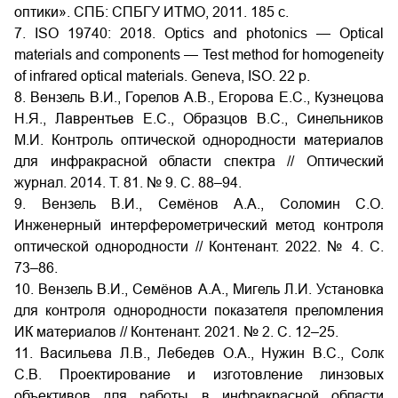
оптики». СПБ: СПБГУ ИТМО, 2011. 185 с.
7. ISO 19740: 2018. Optics and photonics — Optical
materials and components — Test method for homogeneity
of infrared optical materials. Geneva, ISO. 22 p.
8. Вензель В.И., Горелов А.В., Егорова Е.С., Кузнецова
Н.Я., Лаврентьев Е.С., Образцов В.С., Синельников
М.И. Контроль оптической однородности материалов
для инфракрасной области спектра // Оптический
журнал. 2014. Т. 81. № 9. С. 88–94.
9. Вензель В.И., Семёнов А.А., Соломин С.О.
Инженерный интерферометрический метод контроля
оптической однородности // Контенант. 2022. № 4. С.
73–86.
10. Вензель В.И., Семёнов А.А., Мигель Л.И. Установка
для контроля однородности показателя преломления
ИК материалов // Контенант. 2021. № 2. С. 12–25.
11. Васильева Л.В., Лебедев О.А., Нужин В.С., Солк
С.В. Проектирование и изготовление линзовых
объективов для работы в инфракрасной области