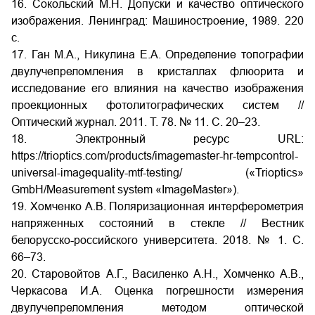
16. Сокольский М.Н. Допуски и качество оптического
изображения. Ленинград: Машиностроение, 1989. 220
с.
17. Ган М.А., Никулина Е.А. Определение топографии
двулучепреломления в кристаллах флюорита и
исследование его влияния на качество изображения
проекционных фотолитографических систем //
Оптический журнал. 2011. Т. 78. № 11. С. 20–23.
18. Электронный ресурс URL:
https://trioptics.com/products/imagemaster-hr-tempcontrol-
universal-imagequality-mtf-testing/ («Trioptics»
GmbH/Measurement system «ImageMaster»).
19. Хомченко А.В. Поляризационная интерферометрия
напряженных состояний в стекле // Вестник
белорусско-российского университета. 2018. № 1. C.
66–73.
20. Старовойтов А.Г., Василенко А.Н., Хомченко А.В.,
Черкасова И.А. Оценка погрешности измерения
двулучепреломления методом оптической