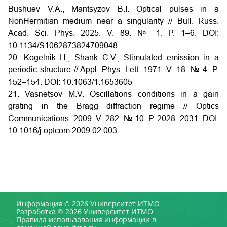
Bushuev V.A., Mantsyzov B.I. Optical pulses in a
NonHermitian medium near a singularity // Bull. Russ.
Acad. Sci. Phys. 2025. V. 89. № 1. P. 1–6. DOI:
10.1134/S1062873824709048
20. Kogelnik H., Shank C.V., Stimulated emission in a
periodic structure // Appl. Phys. Lett. 1971. V. 18. № 4. P.
152–154. DOI: 10.1063/1.1653605
21. Vasnetsov M.V. Oscillations conditions in a gain
grating in the Bragg diffraction regime // Optics
Communications. 2009. V. 282. № 10. P. 2028–2031. DOI:
10.1016/j.optcom.2009.02.003
Информация © 2026 Университет ИТМО
Разработка © 2026 Университет ИТМО
Правила использования информации в