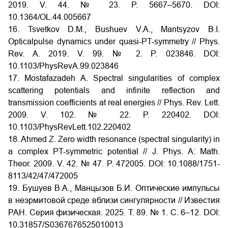
2019. V. 44. № 23. P. 5667–5670. DOI:
10.1364/OL.44.005667
16. Tsvetkov D.M., Bushuev V.A., Mantsyzov B.I.
Opticalpulse dynamics under quasi-PT-symmetry // Phys.
Rev. A. 2019. V. 99. № 2. P. 023846. DOI:
10.1103/PhysRevA.99.023846
17. Mostafazadeh A. Spectral singularities of complex
scattering potentials and infinite reflection and
transmission coefficients at real energies // Phys. Rev. Lett.
2009. V. 102. № 22. P. 220402. DOI:
10.1103/PhysRevLett.102.220402
18. Ahmed Z. Zero width resonance (spectral singularity) in
a complex PT-symmetric potential // J. Phys. A: Math.
Theor. 2009. V. 42. № 47. P. 472005. DOI: 10.1088/1751-
8113/42/47/472005
19. Бушуев В.А., Манцызов Б.И. Оптические импульсы
в неэрмитовой среде вблизи сингулярности // Известия
РАН. Серия физическая. 2025. Т. 89. № 1. С. 6–12. DOI:
10.31857/S0367676525010013