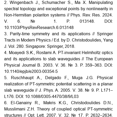
2. Wingenbach J., Schumacher S., Ma X. Manipulating
spectral topology and exceptional points by nonlinearity in
Non-Hermitian polariton systems // Phys. Rev. Res. 2024.
V. 6. № 1. P. 013148. DOI:
10.1103/PhysRevResearch.6.013148
3. Parity-time symmetry and its applications // Springer
Tracts in Modern Physics / Ed. by D. Christodoulides, Yang
J. Vol. 280. Singapore: Springer, 2018.
4. Moayedi S.K., Rostami A. PT-invariant Helmholtz optics
and its applications to slab waveguides // The European
Physical Journal B. 2003. V. 36. № 3. P. 359–363. DOI:
10.1140/epjb/e2003-00354-5
5. Ruschhaupt A., Delgado F., Muga J.G. Physical
realization of PT-symmetric potential scattering in a planar
slab waveguide // J. Phys. A. 2005. V. 38. № 9. P. L171–
L176. DOI: 10.1088/0305-4470/38/9/L03
6. El-Ganainy R., Makris K.G., Christodoulides D.N.,
Musslimani Z.H. Theory of coupled optical PT-symmetric
structures // Opt. Lett. 2007. V. 32. № 17. P. 2632–2634.