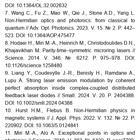
DOI: 10.1364/OL.32.002632
7. Wang C., Fu Z., Mao W., Qie J., Stone A.D., Yang L.
Non-Hermitian optics and photonics: from classical to
quantum // Adv. Opt. Photonics. 2023. V. 15. № 2. P. 442–
523. DOI: 10.1364/AOP.475477
8. Hodaei H., Miri M.-A., Heinrich M., Christodoulides D.N.,
Khajavikhan M. Parity-time–symmetric microring lasers //
Science. 2014. V. 346. № 6212. P. 975–978. DOI:
10.1126/science.1258480
9. Liang Y., Coudevylle J.-R., Benisty H., Ramdane A.,
Lupu A. Strong laser emission modulation by coherent
perfect absorption inside complex-coupled distributed
feedback laser diodes // Small. 2024. V. 20. P. 2404388.
DOI: 10.1002/smll.2024 04388
10. Hurst H.M., Flebus B. Non-Hermitian physics in
magnetic systems // J. Appl. Phys. 2022. V. 132. № 22. P.
220902. DOI: 10.1063/5.0124841
11. Miri M.-A., Alù A. Exceptional points in optics and