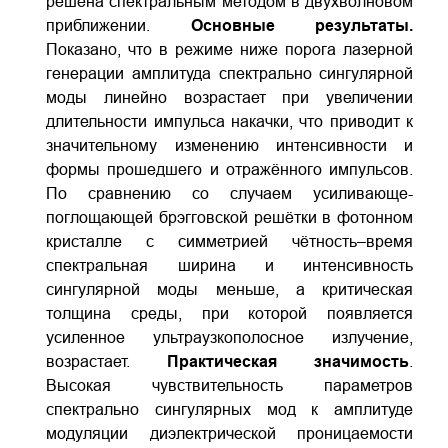
решена спектральным методом в двухволновом
приближении.
Основные результаты.
Показано, что в режиме ниже порога лазерной
генерации амплитуда спектрально сингулярной
моды линейно возрастает при увеличении
длительности импульса накачки, что приводит к
значительному изменению интенсивности и
формы прошедшего и отражённого импульсов.
По сравнению со случаем усиливающе-
поглощающей брэгговской решётки в фотонном
кристалле с симметрией чётность–время
спектральная ширина и интенсивность
сингулярной моды меньше, а критическая
толщина среды, при которой появляется
усиленное ультраузкополосное излучение,
возрастает.
Практическая значимость
.
Высокая чувствительность параметров
спектрально сингулярных мод к амплитуде
модуляции диэлектрической проницаемости