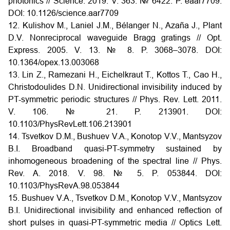
photonics // Science. 2019. V. 363. № 6422. P. eaar7709.
DOI: 10.1126/science.aar7709
12. Kulishov M., Laniel J.M., Bélanger N., Azaña J., Plant
D.V. Nonreciprocal waveguide Bragg gratings // Opt.
Express. 2005. V. 13. № 8. P. 3068–3078. DOI:
10.1364/opex.13.003068
13. Lin Z., Ramezani H., Eichelkraut T., Kottos T., Cao H.,
Christodoulides D.N. Unidirectional invisibility induced by
PT-symmetric periodic structures // Phys. Rev. Lett. 2011.
V. 106. № 21. P. 213901. DOI:
10.1103/PhysRevLett.106.213901
14. Tsvetkov D.M., Bushuev V.A., Konotop V.V., Mantsyzov
B.I. Broadband quasi-PT-symmetry sustained by
inhomogeneous broadening of the spectral line // Phys.
Rev. A. 2018. V. 98. № 5. P. 053844. DOI:
10.1103/PhysRevA.98.053844
15. Bushuev V.A., Tsvetkov D.M., Konotop V.V., Mantsyzov
B.I. Unidirectional invisibility and enhanced reflection of
short pulses in quasi-PT-symmetric media // Optics Lett.