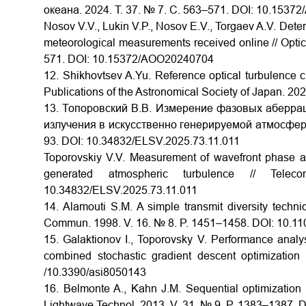
океана. 2024. Т. 37. № 7. С. 563–571.
DOI: 10.1537
Nosov V.V., Lukin V.P., Nosov E.V., Torgaev A.V. Deter
meteorological measurements received online // Opti
571. DOI: 10.15372/AOO20240704
12. Shikhovtsev A.Yu. Reference optical turbulence c
Publications of the Astronomical Society of Japan. 202
13. Топоровский В.В. Измерение фазовых аберра
излучения в искусственно генерируемой атмосферно
93.
DOI:
10.34832/ELSV.2025.73.11.011
Toporovskiy V.V. Measurement of wavefront phase aber
generated atmospheric turbulence // Tel
10.34832/ELSV.2025.73.11.011
14. Alamouti S.M. A simple transmit diversity techn
Commun. 1998. V. 16. № 8. P. 1451–1458.
DOI:
10.11
15. Galaktionov I., Toporovsky V. Performance analy
combined stochastic gradient descent optimization a
/10.3390/asi8050143
16. Belmonte A., Kahn J.M. Sequential optimization 
Lightwave Technol. 2013. V. 31. № 9. P. 1383–1387.
D