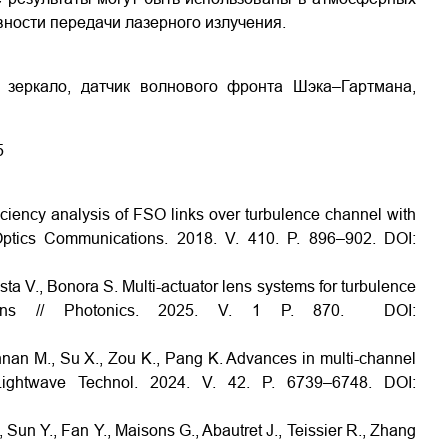
ности передачи лазерного излучения.
зеркало, датчик волнового фронта Шэка–Гартмана,
5
iciency analysis of FSO links over turbulence channel with
Optics Communications. 2018. V. 410. P. 896–902.
DOI:
a V., Bonora S. Multi-actuator lens systems for turbulence
ations // Photonics. 2025. V. 1 P. 870.
DOI:
shnan M., Su X., Zou K., Pang K. Advances in multi-channel
 Lightwave Technol. 2024. V. 42. P. 6739–6748.
DOI:
 Sun Y., Fan Y., Maisons G., Abautret J., Teissier R., Zhang