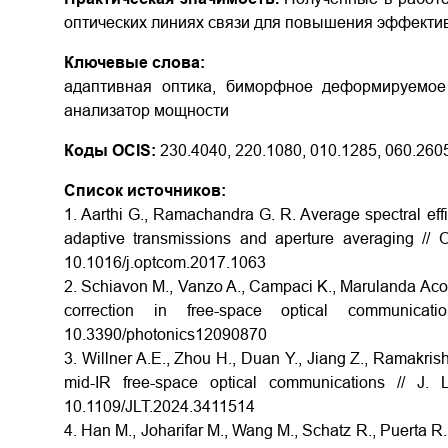
оптических линиях связи для повышения эффектив
Ключевые слова:
адаптивная оптика, биморфное деформируемое 
анализатор мощности
Коды OCIS:
230.4040, 220.1080, 010.1285, 060.260
Список источников:
1. Aarthi G., Ramachandra G. R. Average spectral eff
adaptive transmissions and aperture averaging // 
10.1016/j.optcom.2017.1063
2. Schiavon M., Vanzo A., Campaci K., Marulanda Acost
correction in free-space optical communic
10.3390/photonics12090870
3. Willner A.E., Zhou H., Duan Y., Jiang Z., Ramakri
mid-IR free-space optical communications // J.
10.1109/JLT.2024.3411514
4. Han M., Joharifar M., Wang M., Schatz R., Puerta R.,