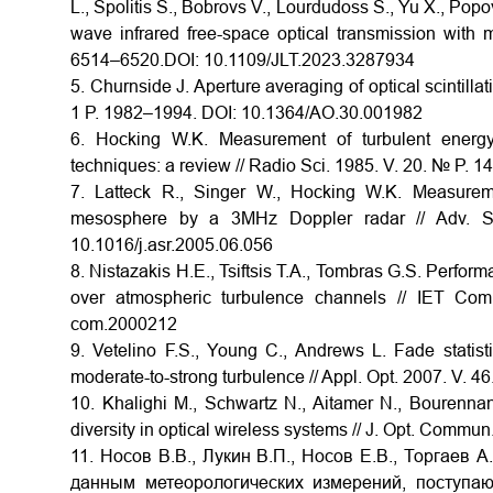
L., Spolitis S., Bobrovs V., Lourdudoss S., Yu X., Popo
wave infrared free-space optical transmission with m
6514–6520.DOI: 10.1109/JLT.2023.3287934
5. Churnside J. Aperture averaging of optical scintilla
1 P. 1982–1994.
DOI:
10.1364/AO.30.001982
6. Hocking W.K. Measurement of turbulent energy
techniques: a review // Radio Sci. 1985. V. 20. № P. 
7. Latteck R., Singer W., Hocking W.K. Measuremen
mesosphere by a 3MHz Doppler radar // Adv. 
10.1016/j.asr.2005.06.056
8. Nistazakis H.E., Tsiftsis T.A., Tombras G.S. Perfo
over atmospheric turbulence channels // IET C
com.2000212
9. Vetelino F.S., Young C., Andrews L. Fade stati
moderate-to-strong turbulence // Appl. Opt. 2007. V. 4
10. Khalighi M., Schwartz N., Aitamer N., Bourenna
diversity in optical wireless systems // J. Opt. Commu
11. Носов В.В., Лукин В.П., Носов Е.В., Торгаев
данным метеорологических измерений, поступа