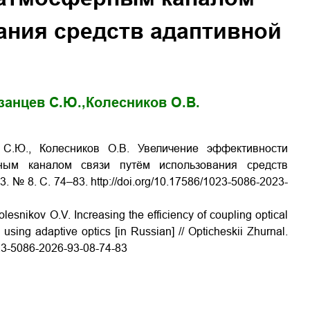
ания средств адаптивной
занцев С.Ю.,
Колесников О.В.
в С.Ю., Колесников О.В. Увеличение эффективности
ным каналом связи путём использования средств
. № 8. С. 74–83. http://doi.org/10.17586/1023-5086-2023-
lesnikov O.V. Increasing the efficiency of coupling optical
sing adaptive optics [in Russian] // Opticheskii Zhurnal.
1023-5086-2026-93-08-74-83