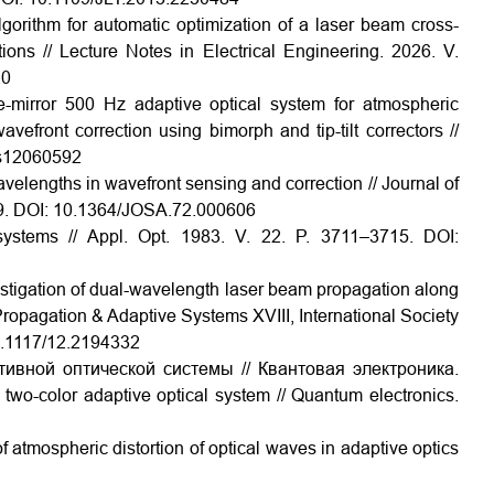
lgorithm for automatic optimization of a laser beam cross-
ions // Lecture Notes in Electrical Engineering. 2026. V.
20
le-mirror 500 Hz adaptive optical system for atmospheric
avefront correction using bimorph and tip-tilt correctors //
cs12060592
avelengths in wavefront sensing and correction // Journal of
9.
DOI:
10.1364/JOSA.72.000606
systems // Appl. Opt. 1983. V. 22. P. 3711–3715.
DOI:
estigation of dual-wavelength laser beam propagation along
Propagation & Adaptive Systems XVIII, International Society
.1117/12.2194332
ивной оптической системы // Квантовая электроника.
a two-color adaptive optical system // Quantum electronics.
f atmospheric distortion of optical waves in adaptive optics