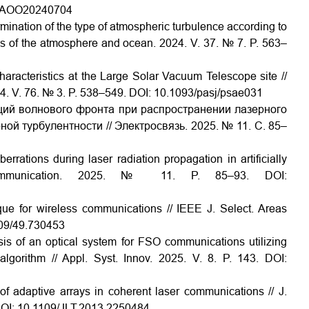
2/AOO20240704
mination of the type of atmospheric turbulence according to
cs of the atmosphere and ocean. 2024. V. 37. № 7. P. 563–
haracteristics at the Large Solar Vacuum Telescope site //
4. V. 76. № 3. P. 538–549.
DOI:
10.1093/pasj/psae031
ций волнового фронта при распространении лазерного
й турбулентности // Электросвязь. 2025. № 11. С. 85–
rations during laser radiation propagation in artificially
ecommunication. 2025. № 11.
P. 85–93. DOI:
ique for wireless communications // IEEE J. Select. Areas
09/49.730453
sis of an optical system for FSO communications utilizing
lgorithm // Appl. Syst. Innov. 2025. V. 8. P. 143.
DOI:
of adaptive arrays in coherent laser communications // J.
OI: 10.1109/JLT.2013.2250484