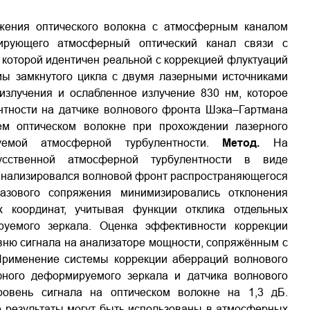
ения оптического волокна с атмосферным каналом
ирующего атмосферный оптический канал связи с
 которой идентичен реальной с коррекцией флуктуаций
ы замкнутого цикла с двумя лазерными источниками
излучения и ослабленное излучение 830 нм, которое
ентности на датчике волнового фронта Шэка–Гартмана
м оптическом волокне при прохождении лазерного
руемой атмосферной турбулентности.
Метод.
На
усственной атмосферной турбулентности в виде
анализировался волновой фронт распространяющегося
азового сопряжения минимизировались отклонения
 координат, учитывая функции отклика отдельных
уемого зеркала. Оценка эффективности коррекции
вню сигнала на анализаторе мощности, сопряжённым с
рименение системы коррекции аберраций волнового
ного деформируемого зеркала и датчика волнового
ровень сигнала на оптическом волокне на 1,3 дБ.
 результаты могут быть использованы в атмосферных