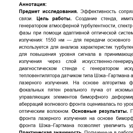
Аннотация:
Предмет исследования.
Эффективность сопряж
связи.
Цель работы.
Создание стенда, имит
генератором атмосферной турбулентности, спектр
фазы при помощи адаптивной оптической систем
излучения: 1550 нм — для передачи основного 
используется для анализа характеристик турбул
для повышения уровня сигнала в принимающе
излучения через слой искусственно-генери
диагностическом стенде с генератором иск
тепловентилятора датчиком типа Шэка–Гартмана 
лазерного излучения. На основе алгоритма ф
фокальных пятен реального пучка от искомых
управляющих элементов биморфного деформир
аберраций волнового фронта оценивалась по уро
оптическим волокном.
Основные результаты.
П
фронта лазерного излучения на основе биморф
фронта Шэка–Гартмана позволяет увеличить у
Практическая значимость.
Полученные в работе