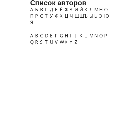
Список авторов
А
Б
В
Г
Д
Е
Ё
Ж
З
И
Й
К
Л
М
Н
О
П
Р
С
Т
У
Ф
Х
Ц
Ч
Ш
Щ
Ъ
Ы
Ь
Э
Ю
Я
A
B
C
D
E
F
G
H
I
J
K
L
M
N
O
P
Q
R
S
T
U
V
W
X
Y
Z