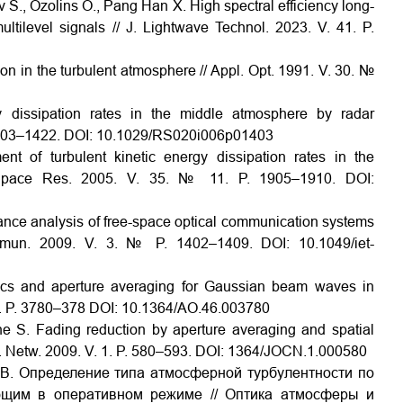
v S., Ozolins O., Pang Han X. High spectral efficiency long-
ultilevel signals // J. Lightwave Technol. 2023. V. 41. P.
tion in the turbulent atmosphere // Appl. Opt. 1991. V. 30. №
 dissipation rates in the middle atmosphere by radar
1403–1422. DOI:
10.1029/RS020i006p01403
t of turbulent kinetic energy dissipation rates in the
Space Res. 2005. V. 35. № 11. P. 1905–1910. DOI:
rmance analysis of free-space optical communication systems
ommun. 2009. V. 3. № P. 1402–1409.
DOI:
10.1049/iet-
stics and aperture averaging for Gaussian beam waves in
6. P. 3780–378
DOI:
10.1364/AO.46.003780
ne S. Fading reduction by aperture averaging and spatial
n. Netw. 2009. V. 1. P. 580–593. DOI:
1364/JOCN.1.000580
 А.В. Определение типа атмосферной турбулентности по
ющим в оперативном режиме // Оптика атмосферы и