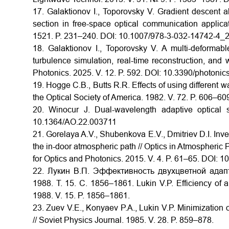
17. Galaktionov I., Toporovsky V. Gradient descent a
section in free-space optical communication applicat
1521. P. 231–240. DOI: 10.1007/978-3-032-14742-4_
18. Galaktionov I., Toporovsky V. A multi-deformab
turbulence simulation, real-time reconstruction, and w
Photonics. 2025. V. 12. P. 592.
DOI: 10.3390/photoni
19. Hogge C.B., Butts R.R. Effects of using different w
the Optical Society of America. 1982. V. 72. P. 606–60
20. Winocur J. Dual-wavelength adaptive optical 
10.1364/AO.22.003711
21. Gorelaya A.V., Shubenkova E.V., Dmitriev D.I. Inv
the in-door atmospheric path // Optics in Atmospheric 
for Optics and Photonics. 2015. V. 4. P. 61–65.
DOI:
10
22. Лукин В.П. Эффективность двухцветной адапт
1988. Т. 15. С. 1856–1861.
Lukin V.P. Efficiency of 
1988. V. 15. P. 1856–1861.
23. Zuev V.E., Konyaev P.A., Lukin V.P. Minimization o
// Soviet Physics Journal. 1985. V. 28. P. 859–878.