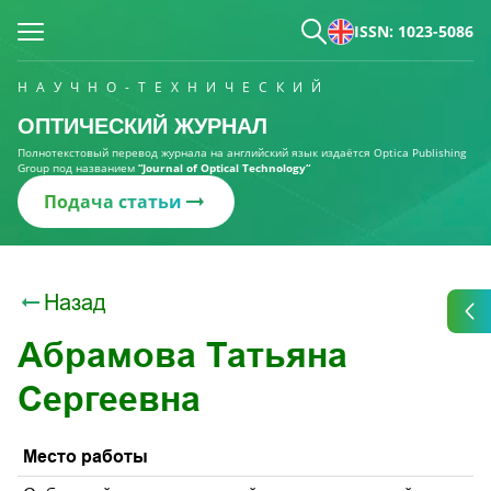
ISSN: 1023-5086
НАУЧНО-ТЕХНИЧЕСКИЙ
ОПТИЧЕСКИЙ ЖУРНАЛ
Полнотекстовый перевод журнала на английский язык издаётся Optica Publishing
Group под названием
“Journal of Optical Technology“
Подача статьи
Назад
Абрамова Татьяна
Сергеевна
Место работы