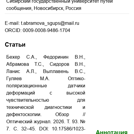
Сибирский государственный университет путей
сообщения, Новосибирск, Россия
E-mail: t.abramova_sgups@mail.ru
ORCID: 0009-0008-9486-1704
Статьи
Бехер С.А., Федоринин В.Н.,
Абрамова Т.С., Сидоров В.Н.,
Ланис А.Л., Выплавень В.С.,
Гуляев М.А. Оптико-
поляризационные датчики
деформаций с высокой
чувствительностью для
технической диагностики и
дефектоскопии. Обзор //
Оптический журнал. 2026. Т. 93. №
7. С. 32–45. DOI: 10.17586/1023-
Аннотация