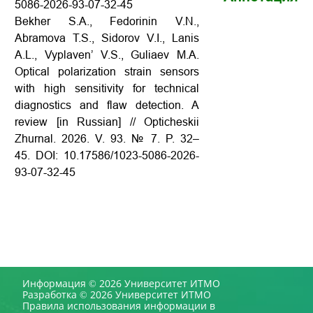
5086-2026-93-07-32-45
Bekher S.A., Fedorinin V.N.,
Abramova T.S., Sidorov V.I., Lanis
A.L., Vyplaven’ V.S., Guliaev М.А.
Optical polarization strain sensors
with high sensitivity for technical
diagnostics and flaw detection. A
review [in Russian] // Opticheskii
Zhurnal. 2026. V. 93. № 7. P. 32–
45. DOI: 10.17586/1023-5086-2026-
93-07-32-45
Информация © 2026 Университет ИТМО
Разработка © 2026 Университет ИТМО
Правила использования информации в