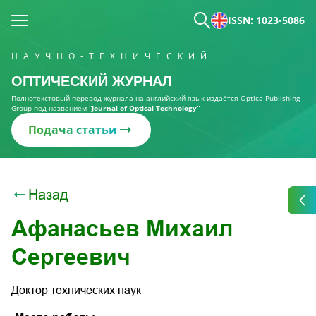
ISSN: 1023-5086
НАУЧНО-ТЕХНИЧЕСКИЙ
ОПТИЧЕСКИЙ ЖУРНАЛ
Полнотекстовый перевод журнала на английский язык издаётся Optica Publishing
Group под названием
“Journal of Optical Technology“
Подача статьи
Назад
Афанасьев Михаил
Сергеевич
Доктор технических наук