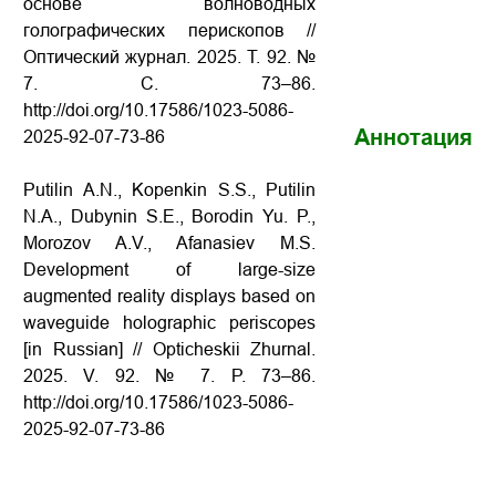
основе волноводных
голографических перископов //
Оптический журнал.
2025.
Т
. 92. №
7.
С
. 73–86.
http://doi.org/10.17586/1023-5086-
Аннотация
2025-92-07-73-86
Putilin A.N., Kopenkin S.S., Putilin
N.A., Dubynin S.E., Borodin Yu. P.,
Morozov A.V., Afanasiev M.S.
Development of large-size
augmented reality displays based on
waveguide holographic periscopes
[in Russian] // Opticheskii Zhurnal.
2025. V. 92. № 7. P. 73–86.
http://doi.org/10.17586/1023-5086-
2025-92-07-73-86