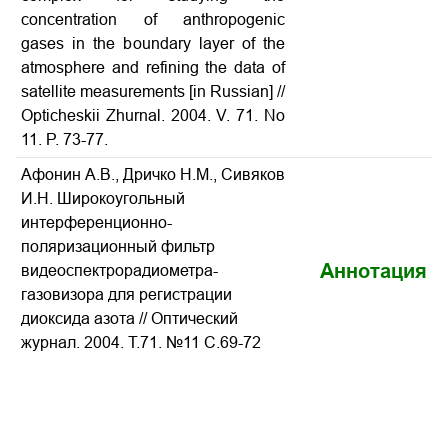
concentration of anthropogenic
gases in the boundary layer of the
atmosphere and refining the data of
satellite measurements
[in Russian] //
Opticheskii Zhurnal. 2004. V. 71. No
11. P. 73-77.
Афонин А.В., Дричко Н.М., Сивяков
И.Н. Широкоугольный
интерференционно-
поляризационный фильтр
Аннотация
видеоспектрорадиометра-
газовизора для регистрации
диоксида азота // Оптический
журнал. 2004. Т.71. №11 С.69-72