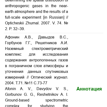
determining the spatial distribution of
anthropogenic gases in the near-
earth atmosphere and the results of a
full-scale experiment [in Russian] //
Opticheskii Zhurnal. 2007. V. 74. №
2. P. 32–39.
Афонин А.В., Давыдов В.С.,
Горбунов Г.Г., Решетников А.И.
Наземный спектрометрический
комплекс для исследования
содержания антропогенных газов
в пограничном слое атмосферы и
уточнения данных спутниковых
измерений // Оптический журнал.
2004. Т.71. №11 С.73-77
Аннотация
Afonin A. V., Davydov V. S.,
Gorbunov G. G., Reshetnikov A. I.
Ground-based spectrometric
complex for studying the