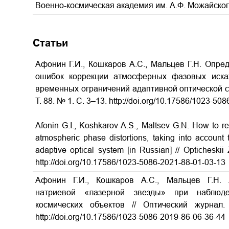
Военно-космическая академия им. А.Ф. Можайског
Статьи
Афонин Г.И., Кошкаров А.С., Мальцев Г.Н. Опре
ошибок коррекции атмосферных фазовых искаж
временных ограничений адаптивной оптической си
Т. 88. № 1. С. 3–13. http://doi.org/10.17586/1023-50
Afonin G.I., Koshkarov A.S., Maltsev G.N. How to red
atmospheric phase distortions, taking into account t
adaptive optical system [in Russian] // Opticheski
http://doi.org/10.17586/1023-5086-2021-88-01-03-13
Афонин Г.И., Кошкаров А.С., Мальцев Г.Н.
натриевой «лазерной звезды» при наблюд
космических объектов
// Оптический журнал
http://doi.org/10.17586/1023-5086-2019-86-06-36-44