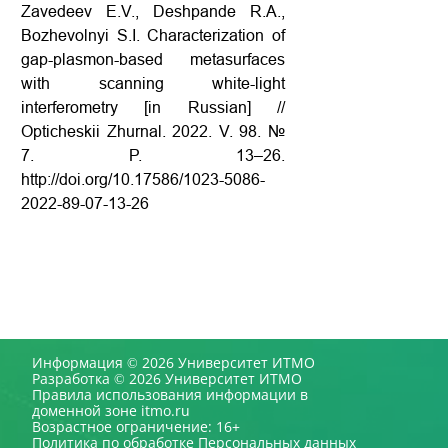
Zavedeev E.V., Deshpande R.A.,
Bozhevolnyi S.I. Characterization of
gap-plasmon-based metasurfaces
with scanning white-light
interferometry [in Russian] //
Opticheskii Zhurnal. 2022. V. 98. №
7. P. 13–26.
http://doi.org/10.17586/1023-5086-
2022-89-07-13-26
Информация © 2026 Университет ИТМО
Разработка © 2026 Университет ИТМО
Правила использования информации в
доменной зоне itmo.ru
Возрастное ограничение: 16+
Политика по обработке Персональных данных