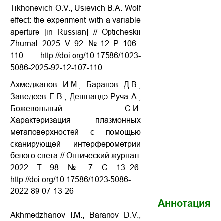
Tikhonevich O.V., Usievich B.A. Wolf
effect: the experiment with a variable
aperture [in Russian] // Opticheskii
Zhurnal. 2025. V. 92. № 12. P. 106–
110. http://doi.org/10.17586/1023-
5086-2025-92-12-107-110
Ахмеджанов И.М., Баранов Д.В.,
Заведеев Е.В., Дешпандэ Руча А.,
Божевольный С.И.
Характеризация плазмонных
метаповерхностей с помощью
сканирующей интерферометрии
белого света // Оптический журнал.
2022. Т. 98. № 7. С. 13–26.
http://doi.org/10.17586/1023-5086-
2022-89-07-13-26
Аннотация
Akhmedzhanov I.M., Baranov D.V.,