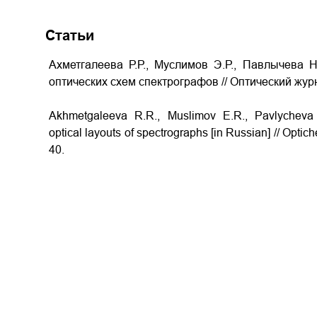
Статьи
Ахметгалеева Р.Р., Муслимов Э.Р., Павлычева Н
оптических схем спектрографов
// Оптический журн
Akhmetgaleeva R.R., Muslimov E.R., Pavlychev
optical layouts of spectrographs
[in Russian] // Optic
40.