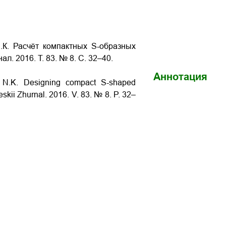
.К. Расчёт компактных S-образных
ал. 2016. Т. 83. № 8. С. 32–40.
Аннотация
a N.K.
Designing compact S-shaped
heskii Zhurnal. 2016. V. 83. № 8. P. 32–