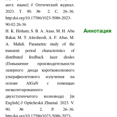
англ. языке] // Оптический журнал.
2023.
Т
. 90. № 2.
С
. 26–36.
http:doi.org/10.17586/1023-5086-2023-
90-02-26-36
H. K. Hisham, S. B. A. Anas, M. H. Abu
Аннотация
Bakar, M. T. Alresheedi, A. F. Abas, M.
A. Mahdi.
Parametric study of the
transient period characteristics of
distributed feedback laser diodes
(Повышение
производительности
лазерного
диода
коротковолнового
ультрафиолетового
излучения
на
основе
AlGaN
с
помощью
низколегированного
двухступенчатого
волновода
) [in
English] // Opticheskii Zhurnal.
2023. V.
90. № 2. P. 26–36.
http:doi.org/10.17586/1023-5086-2023-