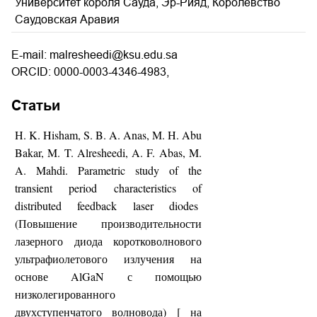
Университет короля Сауда, Эр-Рияд, Королевство
Саудовская Аравия
E-mail: malresheedi@ksu.edu.sa
ORCID: 0000-0003-4346-4983,
Статьи
H. K. Hisham, S. B. A. Anas, M. H. Abu
Bakar, M. T. Alresheedi, A. F. Abas, M.
A. Mahdi. Parametric study of the
transient period characteristics of
distributed feedback laser diodes
(Повышение производительности
лазерного диода коротковолнового
ультрафиолетового излучения на
основе AlGaN с помощью
низколегированного
двухступенчатого волновода) [ на