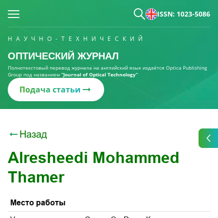
ISSN: 1023-5086
НАУЧНО-ТЕХНИЧЕСКИЙ
ОПТИЧЕСКИЙ ЖУРНАЛ
Полнотекстовый перевод журнала на английский язык издаётся Optica Publishing
Group под названием
“Journal of Optical Technology“
Подача статьи
Назад
Alresheedi Mohammed
Thamer
Место работы