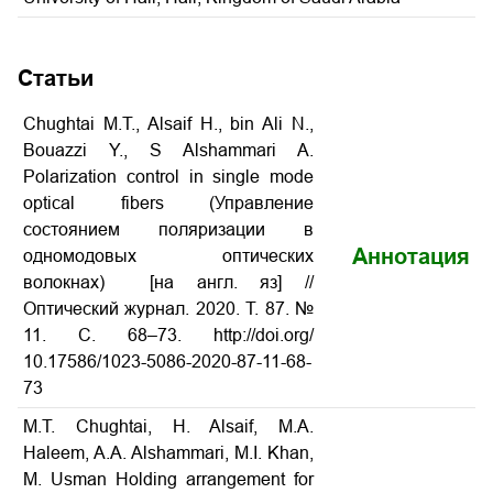
Статьи
Chughtai M.T., Alsaif H., bin Ali N.,
Bouazzi Y., S Alshammari A.
Polarization control in single mode
optical fibers (Управление
состоянием поляризации в
Аннотация
одномодовых оптических
волокнах) [на англ. яз] //
Оптический журнал. 2020. Т. 87. №
11. С. 68–73. http://doi.org/
10.17586/1023-5086-2020-87-11-68-
73
M.T. Chughtai, H. Alsaif, M.A.
Haleem, A.A. Alshammari, M.I. Khan,
M. Usman Holding arrangement for