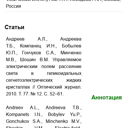
Россия
Статьи
Андреев А.Л., Андреева
Т.Б., Компанец И.Н., Бобылев
Ю.П., Гончуков С.А., Минченко
М.В., Шошин В.М. Управляемое
электрическим полем рассеяние
света в геликоидальных
сегнетоэлектрических жидких
кристаллах // Оптический журнал.
2010. Т. 77. № 12. С. 52–61.
Аннотация
Andreev A.L., Andreeva T.B.,
Kompanets I.N., Bobylev Yu.P.,
Gonchukov S.A., Minchenko M.V.,