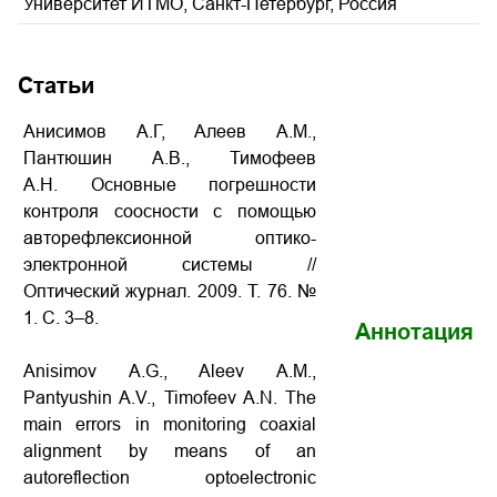
Университет ИТМО, Санкт-Петербург, Россия
Статьи
Анисимов А.Г, Алеев А.М.,
Пантюшин А.В., Тимофеев
А.Н. Основные погрешности
контроля соосности с помощью
авторефлексионной оптико-
электронной системы //
Оптический журнал. 2009. Т. 76. №
1. С. 3–8.
Аннотация
Anisimov A.G., Aleev A.M.,
Pantyushin A.V., Timofeev A.N. The
main errors in monitoring coaxial
alignment by means of an
autoreflection optoelectronic