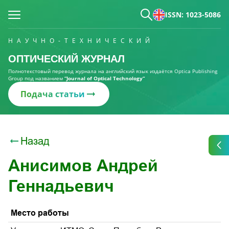
ISSN: 1023-5086
НАУЧНО-ТЕХНИЧЕСКИЙ
ОПТИЧЕСКИЙ ЖУРНАЛ
Полнотекстовый перевод журнала на английский язык издаётся Optica Publishing
Group под названием
“Journal of Optical Technology“
Подача статьи
Назад
Анисимов Андрей
Геннадьевич
Место работы