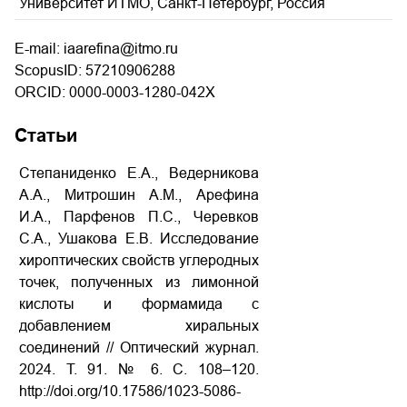
Университет ИТМО, Санкт-Петербург, Россия
E-mail: iaarefina@itmo.ru
ScopusID: 57210906288
ORCID: 0000-0003-1280-042X
Статьи
Степаниденко Е.А., Ведерникова
А.А., Митрошин А.М., Арефина
И.А., Парфенов П.С., Черевков
С.А., Ушакова Е.В. Исследование
хироптических свойств углеродных
точек, полученных из лимонной
кислоты и формамида с
добавлением хиральных
соединений // Оптический журнал.
2024. Т. 91. № 6. С. 108–120.
http://doi.org/10.17586/1023-5086-