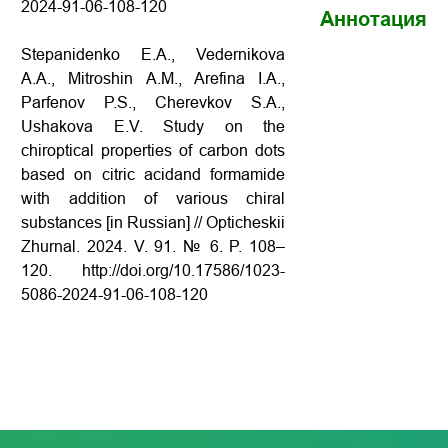
2024-91-06-108-120
Аннотация
Stepanidenko E.A., Vedernikova
A.A., Mitroshin A.M., Arefina I.A.,
Parfenov P.S., Cherevkov S.A.,
Ushakova E.V. Study on the
chiroptical properties of carbon dots
based on citric acidand formamide
with addition of various chiral
substances [in Russian] // Opticheskii
Zhurnal. 2024. V. 91. № 6. P. 108–
120. http://doi.org/10.17586/1023-
5086-2024-91-06-108-120