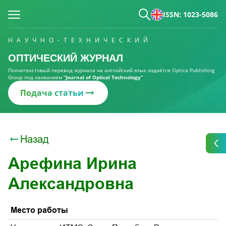
ISSN: 1023-5086
НАУЧНО-ТЕХНИЧЕСКИЙ
ОПТИЧЕСКИЙ ЖУРНАЛ
Полнотекстовый перевод журнала на английский язык издаётся Optica Publishing
Group под названием
“Journal of Optical Technology“
Подача статьи
Назад
Арефина Ирина
Александровна
Место работы