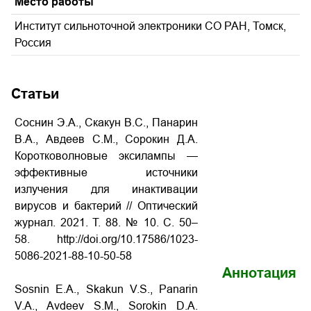
Место работы
Институт сильноточной электроники СО РАН, Томск,
Россия
Статьи
Соснин Э.А., Скакун В.С., Панарин
В.А., Авдеев С.М., Сорокин Д.А.
Коротковолновые эксилампы —
эффективные источники
излучения для инактивации
вирусов и бактерий // Оптический
журнал. 2021. Т. 88. № 10. С. 50–
58. http://doi.org/10.17586/1023-
5086-2021-88-10-50-58
Аннотация
Sosnin E.A., Skakun V.S., Panarin
V.A., Avdeev S.M., Sorokin D.A.