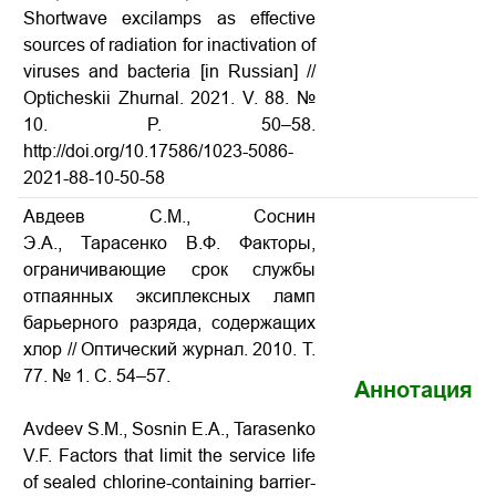
Shortwave excilamps as effective
sources of radiation for inactivation of
viruses and bacteria [in Russian] //
Opticheskii Zhurnal. 2021. V. 88. №
10. P. 50–58.
http://doi.org/10.17586/1023-5086-
2021-88-10-50-58
Авдеев С.М., Соснин
Э.А., Тарасенко В.Ф. Факторы,
ограничивающие срок службы
отпаянных эксиплексных ламп
барьерного разряда, содержащих
хлор // Оптический журнал. 2010. Т.
77. № 1. С. 54–57.
Аннотация
Avdeev S.M., Sosnin E.A., Tarasenko
V.F. Factors that limit the service life
of sealed chlorine-containing barrier-