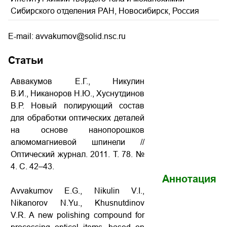
Сибирского отделения РАН, Новосибирск, Россия
E-mail: avvakumov@solid.nsc.ru
Статьи
Аввакумов Е.Г., Никулин
В.И., Никаноров Н.Ю., Хуснутдинов
В.Р. Новый полирующий состав
для обработки оптических деталей
на основе нанопорошков
алюмомагниевой шпинели //
Оптический журнал. 2011. Т. 78. №
4. С. 42–43.
Аннотация
Avvakumov E.G., Nikulin V.I.,
Nikanorov N.Yu., Khusnutdinov
V.R. A new polishing compound for