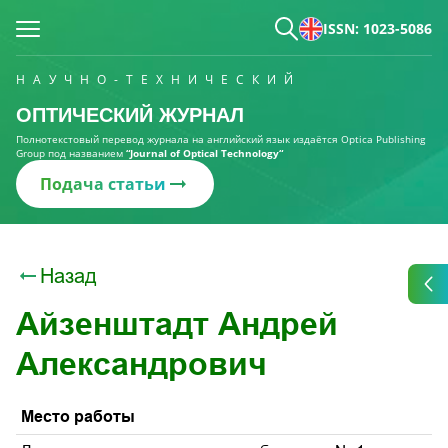
ISSN: 1023-5086
НАУЧНО-ТЕХНИЧЕСКИЙ
ОПТИЧЕСКИЙ ЖУРНАЛ
Полнотекстовый перевод журнала на английский язык издаётся Optica Publishing
Group под названием
“Journal of Optical Technology“
Подача статьи
Назад
Айзенштадт Андрей
Александрович
Место работы