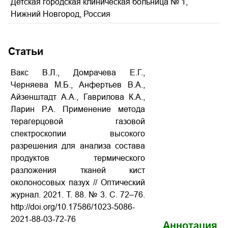
Детская городская клиническая больница № 1,
Нижний Новгород, Россия
Статьи
Вакс В.Л., Домрачева Е.Г.,
Черняева М.Б., Анфертьев В.А.,
Айзенштадт А.А., Гаврилова К.А.,
Ларин Р.А. Применение метода
терагерцовой газовой
спектроскопии высокого
разрешения для анализа состава
продуктов термического
разложения тканей кист
околоносовых пазух // Оптический
журнал. 2021. Т. 88. № 3. С. 72–76.
http://doi.org/10.17586/1023-5086-
2021-88-03-72-76
Аннотация