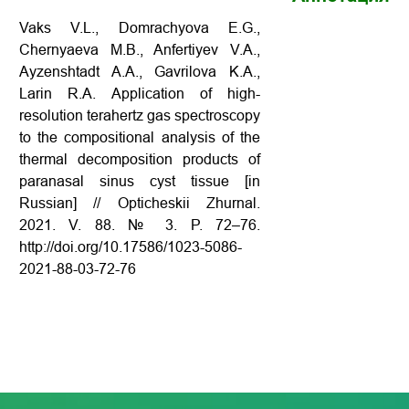
Vaks V.L., Domrachyova E.G.,
Chernyaeva M.B., Anfertiyev V.A.,
Ayzenshtadt A.A., Gavrilova K.A.,
Larin R.A. Application of high-
resolution terahertz gas spectroscopy
to the compositional analysis of the
thermal decomposition products of
paranasal sinus cyst tissue [in
Russian] // Opticheskii Zhurnal.
2021. V. 88. № 3. P. 72–76.
http://doi.org/10.17586/1023-5086-
2021-88-03-72-76