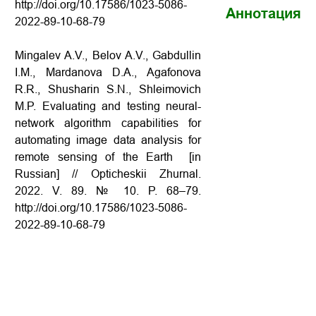
http://doi.org/10.17586/1023-5086-
Аннотация
2022-89-10-68-79
Mingalev A.V., Belov A.V., Gabdullin
I.M., Mardanova D.A., Agafonova
R.R., Shusharin S.N., Shleimovich
M.P. Evaluating and testing neural-
network algorithm capabilities for
automating image data analysis for
remote sensing of the Earth [in
Russian] // Opticheskii Zhurnal.
2022. V. 89. № 10. P. 68–79.
http://doi.org/10.17586/1023-5086-
2022-89-10-68-79