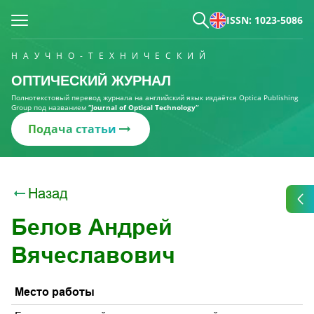
ISSN: 1023-5086
НАУЧНО-ТЕХНИЧЕСКИЙ
ОПТИЧЕСКИЙ ЖУРНАЛ
Полнотекстовый перевод журнала на английский язык издаётся Optica Publishing
Group под названием
“Journal of Optical Technology“
Подача статьи
Назад
Белов Андрей
Вячеславович
Место работы