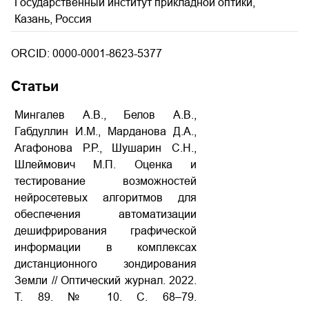
Государственный институт прикладной оптики,
Казань, Россия
ORCID: 0000-0001-8623-5377
Статьи
Мингалев А.В., Белов А.В.,
Габдуллин И.М., Марданова Д.А.,
Агафонова Р.Р., Шушарин С.Н.,
Шлеймович М.П. Оценка и
тестирование возможностей
нейросетевых алгоритмов для
обеспечения автоматизации
дешифрирования графической
информации в комплексах
дистанционного зондирования
Земли // Оптический журнал. 2022.
Т. 89. № 10. С. 68–79.