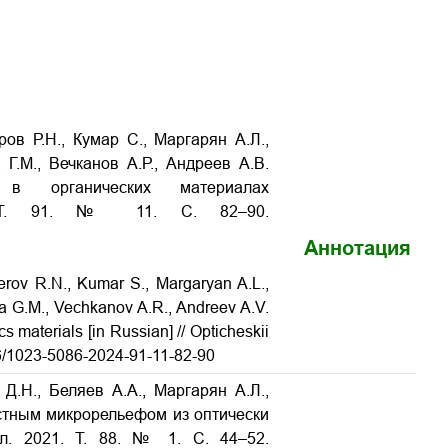
ров Р.Н., Кумар С., Маргарян А.Л.,
 Г.М., Вечканов А.Р., Андреев А.В.
 в органических материалах
л. Т. 91. № 11. С. 82–90.
Аннотация
rov R.N., Kumar S., Margaryan A.L.,
 G.M., Vechkanov A.R., Andreev A.V.
cs materials [in Russian] // Opticheskii
586/1023-5086-2024-91-11-82-90
Д.Н., Беляев А.А., Маргарян А.Л.,
стным микрорельефом из оптически
ал. 2021. Т. 88. № 1. С. 44–52.