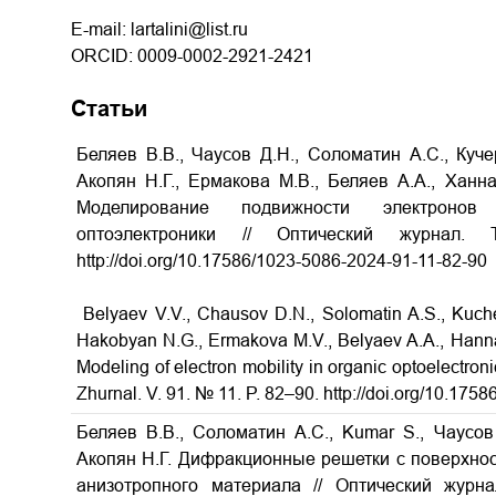
E-mail: lartalini@list.ru
ORCID: 0009-0002-2921-2421
Статьи
Беляев В.В., Чаусов Д.Н., Соломатин А.С., Куче
Акопян Н.Г., Ермакова М.В., Беляев А.А., Ханна
Моделирование подвижности электронов
оптоэлектроники // Оптический журна
http://doi.org/10.17586/1023-5086-2024-91-11-82-90
Belyaev V.V., Chausov D.N., Solomatin A.S., Kuche
Hakobyan N.G., Ermakova M.V., Belyaev A.A., Hanna
Modeling of electron mobility in organic optoelectroni
Zhurnal. V. 91. № 11. P. 82–90. http://doi.org/10.17
Беляев В.В., Соломатин А.С., Kumar S., Чаусов 
Акопян Н.Г. Дифракционные решетки с поверхно
анизотропного материала // Оптический журн