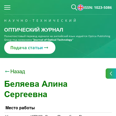
ISSN: 1023-5086
НАУЧНО-ТЕХНИЧЕСКИЙ
ОПТИЧЕСКИЙ ЖУРНАЛ
Полнотекстовый перевод журнала на английский язык издаётся Optica Publishing
Group под названием
“Journal of Optical Technology“
Подача статьи
Назад
Беляева Алина
Сергеевна
Место работы