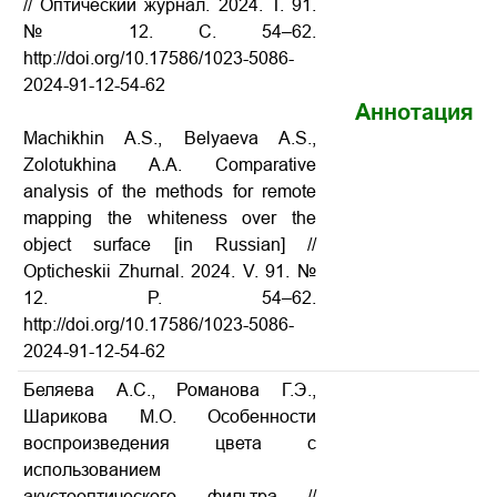
// Оптический журнал. 2024. Т. 91.
№ 12. С. 54–62.
http://doi.org/10.17586/1023-5086-
2024-91-12-54-62
Аннотация
Machikhin A.S., Belyaeva A.S.,
Zolotukhina A.A. Comparative
analysis of the methods for remote
mapping the whiteness over the
object surface [in Russian] //
Opticheskii Zhurnal. 2024. V. 91. №
12. P. 54–62.
http://doi.org/10.17586/1023-5086-
2024-91-12-54-62
Беляева А.С., Романова Г.Э.,
Шарикова М.О. Особенности
воспроизведения цвета с
использованием
акустооптического фильтра //