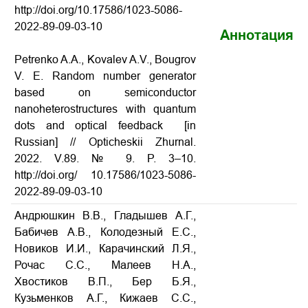
http://doi.org/10.17586/1023-5086-
2022-89-09-03-10
Аннотация
Petrenko A.A., Kovalev A.V., Bougrov
V. E. Random number generator
based on semiconductor
nanoheterostructures with quantum
dots and optical feedback
[in
Russian] // Opticheskii Zhurnal.
2022. V.89. № 9. P. 3–10.
http://doi.org/
10.17586/1023-5086-
2022-89-
09-03-10
Андрюшкин В.В., Гладышев А.Г.,
Бабичев А.В., Колодезный Е.С.,
Новиков И.И., Карачинский Л.Я.,
Рочас С.С., Малеев Н.А.,
Хвостиков В.П., Бер Б.Я.,
Кузьменков А.Г., Кижаев С.С.,