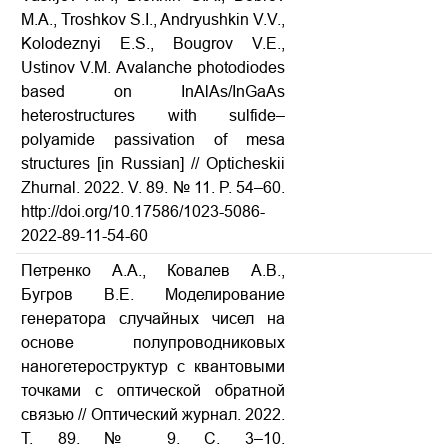
M.A., Troshkov S.I., Andryushkin V.V.,
Kolodeznyi E.S., Bougrov V.E.,
Ustinov V.M. Avalanche photodiodes
based on InAlAs/InGaAs
heterostructures with sulfide–
polyamide passivation of mesa
structures [in Russian] // Opticheskii
Zhurnal. 2022. V. 89. № 11. P. 54–60.
http://doi.org/10.17586/1023-5086-
2022-89-11-54-60
Петренко А.А., Ковалев А.В.,
Бугров В.Е. Моделирование
генератора случайных чисел на
основе полупроводниковых
наногетероструктур с квантовыми
точками с оптической обратной
связью // Оптический журнал. 2022.
Т. 89. № 9. С. 3–10.