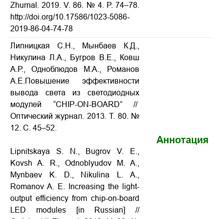
Zhurnal. 2019. V. 86. № 4. P. 74–78.
http://doi.org/10.17586/1023-5086-
2019-86-04-74-78
Липницкая С.Н., Мынбаев К.Д.,
Никулина Л.А., Бугров В.Е., Ковш
А.Р., Одноблюдов М.А., Романов
А.Е.Повышение эффективности
вывода света из светодиодных
модулей “CHIP-ON-BOARD” //
Оптический журнал. 2013. Т. 80. №
12. С. 45–52.
Аннотация
Lipnitskaya S. N., Bugrov V. E.,
Kovsh A. R., Odnoblyudov M. A.,
Mynbaev K. D., Nikulina L. A.,
Romanov A. E. Increasing the light-
output efficiency from chip-on-board
LED modules [in Russian] //