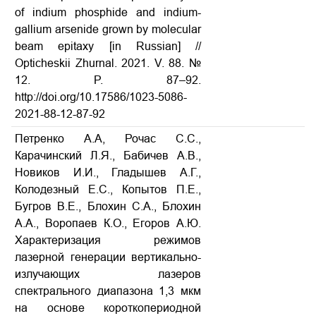
of indium phosphide and indium-
gallium arsenide grown by molecular
beam epitaxy [in Russian] //
Opticheskii Zhurnal. 2021. V. 88. №
12. P. 87–92.
http://doi.org/10.17586/1023-5086-
2021-88-12-87-92
Петренко А.А, Рочас С.С.,
Карачинский Л.Я., Бабичев А.В.,
Новиков И.И., Гладышев А.Г.,
Колодезный Е.С., Копытов П.Е.,
Бугров В.Е., Блохин С.А., Блохин
А.А., Воропаев К.О., Егоров А.Ю.
Характеризация режимов
лазерной генерации вертикально-
излучающих лазеров
спектрального диапазона 1,3 мкм
на основе короткопериодной