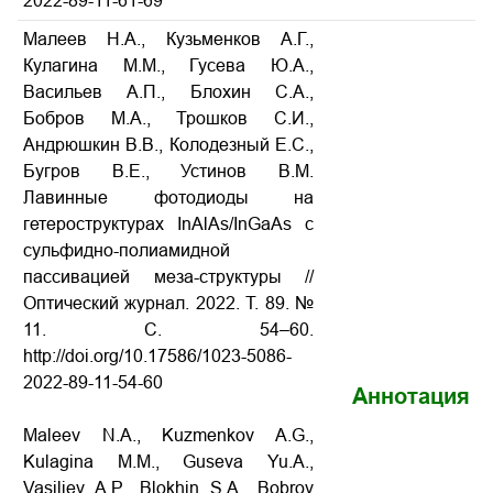
2022-89-11-61-69
Малеев Н.А., Кузьменков А.Г.,
Кулагина М.М., Гусева Ю.А.,
Васильев А.П., Блохин С.А.,
Бобров М.А., Трошков С.И.,
Андрюшкин В.В., Колодезный Е.С.,
Бугров В.Е., Устинов В.М.
Лавинные фотодиоды на
гетероструктурах InAlAs/InGaAs с
сульфидно-полиамидной
пассивацией меза-структуры //
Оптический журнал. 2022. Т. 89. №
11. С. 54–60.
http://doi.org/10.17586/1023-5086-
2022-89-11-54-60
Аннотация
Maleev N.A., Kuzmenkov A.G.,
Kulagina M.M., Guseva Yu.A.,
Vasiljev A.P., Blokhin S.A., Bobrov