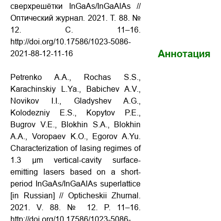
сверхрешётки InGaAs/InGaAlAs //
Оптический журнал. 2021. Т. 88. №
12. С. 11–16.
http://doi.org/10.17586/1023-5086-
Аннотация
2021-88-12-11-16
Petrenko A.A., Rochas S.S.,
Karachinskiy L.Ya., Babichev A.V.,
Novikov I.I., Gladyshev A.G.,
Kolodezniy E.S., Kopytov P.E.,
Bugrov V.E., Blokhin S.A., Blokhin
A.A., Voropaev K.O., Egorov A.Yu.
Characterization of lasing regimes of
1.3 µm vertical-cavity surface-
emitting lasers based on a short-
period InGaAs/InGaAlAs superlattice
[in Russian] // Opticheskii Zhurnal.
2021. V. 88. № 12. P. 11–16.
http://doi.org/10.17586/1023-5086-