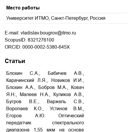
Место работы
Университет ИТМО, Санкт-Петербург, Россия
E-mail: vladislav.bougrov@itmo.ru
ScopusID: 8321276100
ORCID: 0000-0002-5380-645X
Статьи
Блохин С.А., Бабичев А.В.,
Карачинский Л.Я., Новиков И.И.,
Блохин А.А., Бобров М.А., Ковач
Я.Н., Малеев Н.А., Куликов А.В.,
Бугров В.Е., Варжель С.В.,
Воропаев К.О., Устинов В.М.,
Егоров А.Ю. Оптический
передатчик спектрального
диапазона 1,55 мкм на основе