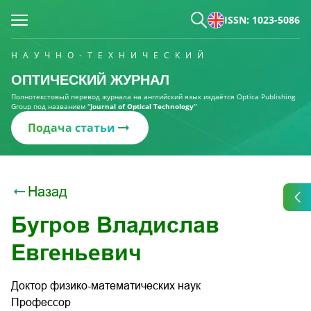
ISSN: 1023-5086
НАУЧНО-ТЕХНИЧЕСКИЙ
ОПТИЧЕСКИЙ ЖУРНАЛ
Полнотекстовый перевод журнала на английский язык издаётся Optica Publishing
Group под названием
“Journal of Optical Technology“
Подача статьи
Назад
Бугров Владислав
Евгеньевич
Доктор физико-математических наук
Профессор