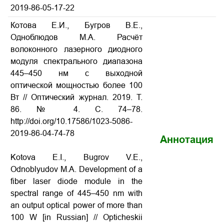
2019-86-05-17-22
Котова Е.И., Бугров В.Е.,
Одноблюдов М.А. Расчёт
волоконного лазерного диодного
модуля спектрального диапазона
445–450 нм с выходной
оптической мощностью более 100
Вт
// Оптический журнал. 2019. Т.
86. № 4. С. 74–78.
http://doi.org/10.17586/1023-5086-
2019-86-04-74-78
Аннотация
Kotova E.I., Bugrov V.E.,
Odnoblyudov M.A. Development of a
fiber laser diode module in the
spectral range of 445–450 nm with
an output optical power of more than
100 W
[in Russian] // Opticheskii