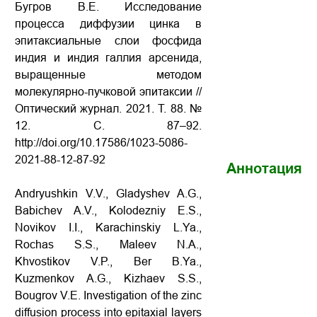
Бугров В.Е. Исследование
процесса диффузии цинка в
эпитаксиальные слои фосфида
индия и индия галлия арсенида,
выращенные методом
молекулярно-пучковой эпитаксии //
Оптический журнал. 2021. Т. 88. №
12. С. 87–92.
http://doi.org/10.17586/1023-5086-
2021-88-12-87-92
Аннотация
Andryushkin V.V., Gladyshev A.G.,
Babichev A.V., Kolodezniy E.S.,
Novikov I.I., Karachinskiy L.Ya.,
Rochas S.S., Maleev N.A.,
Khvostikov V.P., Ber B.Ya.,
Kuzmenkov A.G., Kizhaev S.S.,
Bougrov V.E. Investigation of the zinc
diffusion process into epitaxial layers