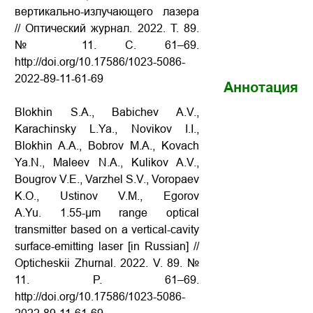
вертикально-излучающего лазера
// Оптический журнал. 2022. Т. 89.
№ 11. С. 61–69.
http://doi.org/10.17586/1023-5086-
2022-89-11-61-69
Аннотация
Blokhin S.A., Babichev A.V.,
Karachinsky L.Ya., Novikov I.I.,
Blokhin A.A., Bobrov M.A., Kovach
Ya.N., Maleev N.A., Kulikov A.V.,
Bougrov V.E., Varzhel S.V., Voropaev
K.O., Ustinov V.M., Egorov
A.Yu. 1.55-µm range optical
transmitter based on a vertical-cavity
surface-emitting laser [in Russian] //
Opticheskii Zhurnal. 2022. V. 89. №
11. P. 61–69.
http://doi.org/10.17586/1023-5086-