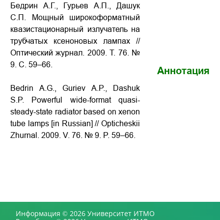
Бедрин А.Г., Гурьев А.П., Дашук
С.П. Мощный широкоформатный
квазистационарный излучатель на
трубчатых ксеноновых лампах //
Оптический журнал. 2009. Т. 76. №
9. С. 59–66.
Аннотация
Bedrin A.G., Guriev A.P., Dashuk
S.P. Powerful wide-format quasi-
steady-state radiator based on xenon
tube lamps [in Russian] // Opticheskii
Zhurnal. 2009. V. 76. № 9. P. 59–66.
Информация © 2026 Университет ИТМО