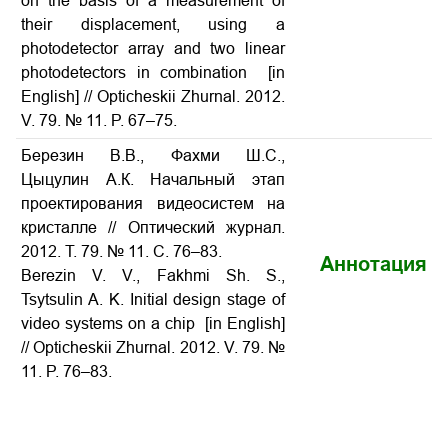
on the basis of a measurement of
their displacement, using a
photodetector array and two linear
photodetectors in combination [in
English] // Opticheskii Zhurnal. 2012.
V. 79. № 11. P. 67–75.
Березин В.В., Фахми Ш.С.,
Цыцулин А.К. Начальный этап
проектирования видеосистем на
кристалле // Оптический журнал.
2012. Т. 79. № 11. С. 76–83.
Аннотация
Berezin V. V., Fakhmi Sh. S.,
Tsytsulin A. K. Initial design stage of
video systems on a chip [in English]
// Opticheskii Zhurnal. 2012. V. 79. №
11. P. 76–83.