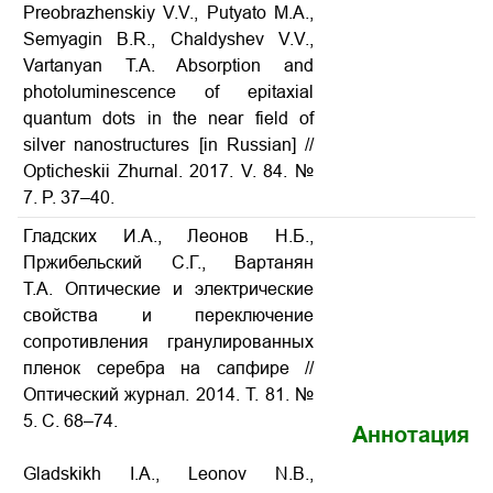
Preobrazhenskiy V.V., Putyato M.A.,
Semyagin B.R., Chaldyshev V.V.,
Vartanyan T.A. Absorption and
photoluminescence of epitaxial
quantum dots in the near field of
silver nanostructures
[in Russian] //
Opticheskii Zhurnal. 2017. V. 84. №
7. P. 37–40.
Гладских И.А., Леонов Н.Б.,
Пржибельский С.Г., Вартанян
Т.А. Оптические и электрические
свойства и переключение
сопротивления гранулированных
пленок серебра на сапфире
//
Оптический журнал. 2014. Т. 81. №
5. С. 68–74.
Аннотация
Gladskikh I.A., Leonov N.B.,