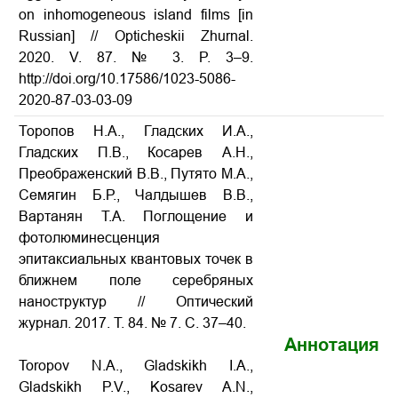
on inhomogeneous island films [in
Russian] // Opticheskii Zhurnal.
2020. V. 87. № 3. P. 3–9.
http://doi.org/10.17586/1023-5086-
2020-87-03-03-09
Торопов Н.А., Гладских И.А.,
Гладских П.В., Косарев А.Н.,
Преображенский В.В., Путято М.А.,
Семягин Б.Р., Чалдышев В.В.,
Вартанян Т.А. Поглощение и
фотолюминесценция
эпитаксиальных квантовых точек в
ближнем поле серебряных
наноструктур
// Оптический
журнал. 2017. Т. 84. № 7. С. 37–40.
Аннотация
Toropov N.A., Gladskikh I.A.,
Gladskikh P.V., Kosarev A.N.,