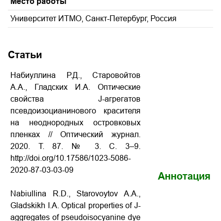
Место работы
Университет ИТМО, Санкт-Петербург, Россия
Статьи
Набиуллина Р.Д., Старовойтов
А.А., Гладских И.А. Оптические
свойства J-агрегатов
псевдоизоцианинового красителя
на неоднородных островковых
пленках // Оптический журнал.
2020. Т. 87. № 3. С. 3–9.
http://doi.org/10.17586/1023-5086-
2020-87-03-03-09
Аннотация
Nabiullina R.D., Starovoytov A.A.,
Gladskikh I.A. Optical properties of J-
aggregates of pseudoisocyanine dye