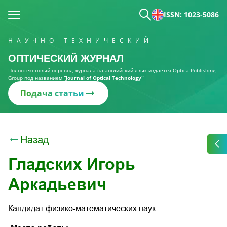
ISSN: 1023-5086
НАУЧНО-ТЕХНИЧЕСКИЙ
ОПТИЧЕСКИЙ ЖУРНАЛ
Полнотекстовый перевод журнала на английский язык издаётся Optica Publishing
Group под названием
“Journal of Optical Technology“
Подача статьи
Назад
Гладских Игорь
Аркадьевич
Кандидат физико-математических наук