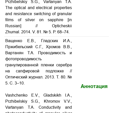
Przhibelskiy S.G., Vartanyan T.A.
The optical and electrical properties
and resistance switching of granular
films of silver on sapphire
[in
Russian] // Opticheskii
Zhurnal. 2014. V. 81. № 5. P. 68–74.
Ващенко Е.В., Гладских И.А.,
Пржибельский С.Г., Хромов В.В.,
Вартанян Т.А. Проводимость и
фотопроводимость
гранулированной пленки серебра
на сапфировой подложке
//
Оптический журнал. 2013. Т. 80. №
5. С. 3–10.
Аннотация
Vashchenko E.V., Gladskikh I.A.,
Przhibelskiy S.G., Khromov V.V.,
Vartanyan T.A.
Conductivity and