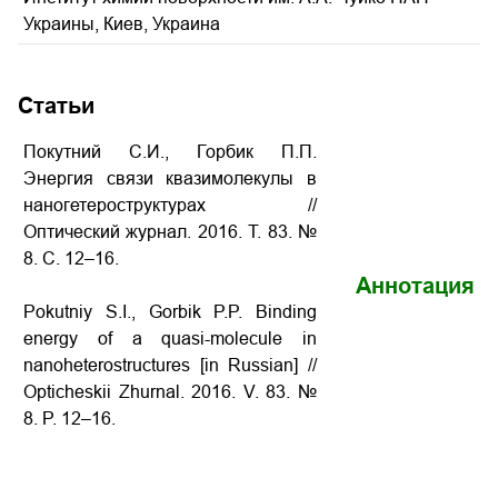
Украины, Киев, Украина
Статьи
Покутний С.И., Горбик П.П.
Энергия связи квазимолекулы в
наногетероструктурах
//
Оптический журнал. 2016. Т. 83. №
8. С. 12–16.
Аннотация
Pokutniy S.I., Gorbik P.P.
Binding
energy of a quasi-molecule in
nanoheterostructures
[in Russian] //
Opticheskii Zhurnal. 2016. V. 83. №
8. P. 12–16.