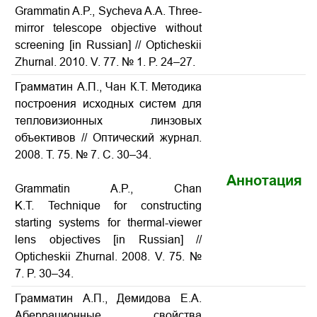
Grammatin A.P., Sycheva A.A. Three-
mirror telescope objective without
screening [in Russian] // Opticheskii
Zhurnal. 2010. V. 77. № 1. P. 24–27.
Грамматин А.П., Чан К.Т. Методика
построения исходных систем для
тепловизионных линзовых
объективов // Оптический журнал.
2008. Т. 75. № 7. С. 30–34.
Аннотация
Grammatin A.P., Chan
K.T. Technique for constructing
starting systems for thermal-viewer
lens objectives [in Russian] //
Opticheskii Zhurnal. 2008. V. 75. №
7. P. 30–34.
Грамматин А.П., Демидова Е.А.
Аберрационные свойства