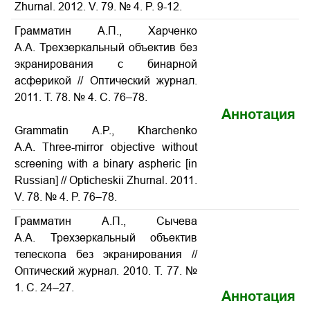
Zhurnal. 2012. V. 79. № 4. P. 9-12.
Грамматин А.П., Харченко
А.А. Трехзеркальный объектив без
экранирования с бинарной
асферикой // Оптический журнал.
2011. Т. 78. № 4. С. 76–78.
Аннотация
Grammatin A.P., Kharchenko
A.A. Three-mirror objective without
screening with a binary aspheric [in
Russian] // Opticheskii Zhurnal. 2011.
V. 78. № 4. P. 76–78.
Грамматин А.П., Сычева
А.А. Трехзеркальный объектив
телескопа без экранирования //
Оптический журнал. 2010. Т. 77. №
1. С. 24–27.
Аннотация