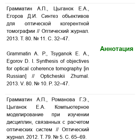
Грамматин А.П., Цыганок Е.А.,
Егоров Д.И. Cинтез объективов
для оптической когерентной
томографии // Оптический журнал.
2013. Т. 80. № 11. С. 32–47.
Аннотация
Grammatin A. P., Tsyganok E. A.,
Egorov D. I. Synthesis of objectives
for optical coherence tomography [in
Russian] // Opticheskii Zhurnal.
2013. V. 80. № 10. P. 32–47.
Грамматин А.П., Романова Г.Э.,
Цыганок Е.А. Компьютерное
моделирование при изучении
дисциплин, связанных с расчетом
оптических систем // Оптический
журнал. 2012. Т. 79. № 5. С. 65–69.