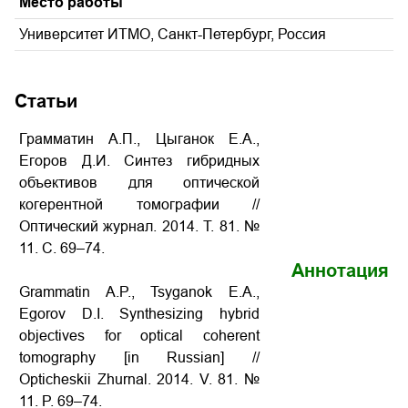
Место работы
Университет ИТМО, Санкт-Петербург, Россия
Статьи
Грамматин А.П., Цыганок Е.А.,
Егоров Д.И. Синтез гибридных
объективов для оптической
когерентной томографии
//
Оптический журнал. 2014. Т. 81. №
11. С. 69–74.
Аннотация
Grammatin A.P., Tsyganok E.A.,
Egorov D.I.
Synthesizing hybrid
objectives for optical coherent
tomography
[in Russian] //
Opticheskii Zhurnal. 2014. V. 81. №
11. P. 69–74.