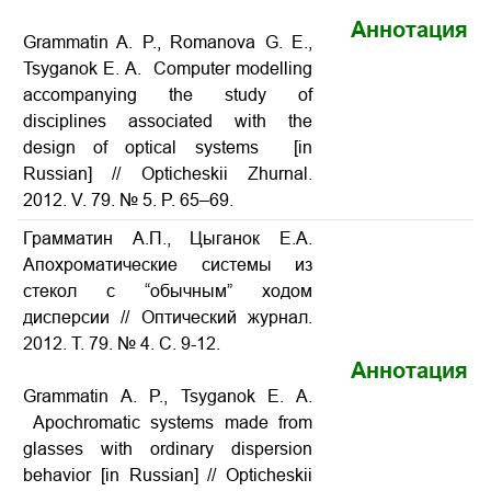
Аннотация
Grammatin A. P., Romanova G. E.,
Tsyganok E. A. Computer modelling
accompanying the study of
disciplines associated with the
design of optical systems [in
Russian] // Opticheskii Zhurnal.
2012. V. 79. № 5. P. 65–69.
Грамматин А.П., Цыганок Е.А.
Апохроматические системы из
стекол с “обычным” ходом
дисперсии // Оптический журнал.
2012. Т. 79. № 4. С. 9-12.
Аннотация
Grammatin A. P., Tsyganok E. A.
Apochromatic systems made from
glasses with ordinary dispersion
behavior [in Russian] // Opticheskii