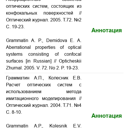
оптических систем, состоящих из
конфокальных поверхностей //
Оптический журнал. 2005. Т.72. №2
С. 19-23.
Аннотация
Grammatin A. P., Demidova E. A.
Aberrational properties of optical
systems consisting of confocal
surfaces
[in Russian] // Opticheskii
Zhurnal. 2005. V. 72. No 2. P. 19-23.
Грамматин A.П., Колесник Е.В.
Расчет оптических систем с
использованием метода
имитационного моделирования //
Оптический журнал. 2004. Т.71. №4
С. 8-10.
Аннотация
Grammatin A.P., Kolesnik E.V.