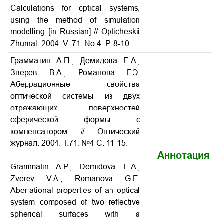
Calculations for optical systems,
using the method of simulation
modelling
[in Russian] // Opticheskii
Zhurnal. 2004. V. 71. No 4. P. 8-10.
Грамматин А.П., Демидова Е.А.,
Зверев В.А., Романова Г.Э.
Аберрационные свойства
оптической системы из двух
отражающих поверхностей
сферической формы с
компенсатором // Оптический
журнал. 2004. Т.71. №4 С. 11-15.
Аннотация
Grammatin A.P., Demidova E.A.,
Zverev V.A., Romanova G.E.
Aberrational properties of an optical
system composed of two reflective
spherical surfaces with a