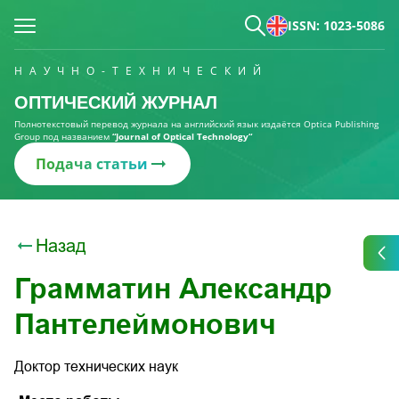
ISSN: 1023-5086
НАУЧНО-ТЕХНИЧЕСКИЙ
ОПТИЧЕСКИЙ ЖУРНАЛ
Полнотекстовый перевод журнала на английский язык издаётся Optica Publishing
Group под названием
“Journal of Optical Technology“
Подача статьи
Назад
Грамматин Александр
Пантелеймонович
Доктор технических наук