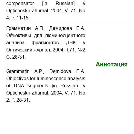
compensator
[in Russian] //
Opticheskii Zhurnal. 2004. V. 71. No
4. P.
11-15
.
Грамматин А.П., Демидова Е.А.
Объективы для люминесцентного
анализа фрагментов ДНК //
Оптический журнал. 2004. Т.71. №2
С. 28-31.
Аннотация
Grammatin A.P., Demidova E.A.
Objectives for luminescence analysis
of DNA segments
[in Russian] //
Opticheskii Zhurnal. 2004. V. 71. No
2. P.
28-31
.