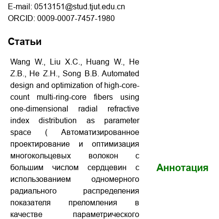
E-mail: 0513151@stud.tjut.edu.cn
ORCID: 0009-0007-7457-1980
Статьи
Wang W., Liu X.C., Huang W., He
Z.B., He Z.H., Song B.B. Automated
design and optimization of high-core-
count multi-ring-core fibers using
one-dimensional radial refractive
index distribution as parameter
space ( Автоматизированное
проектирование и оптимизация
многокольцевых волокон с
Аннотация
большим числом сердцевин с
использованием одномерного
радиального распределения
показателя преломления в
качестве параметрического