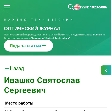
ISSN: 1023-5086
НАУЧНО-ТЕХНИЧЕСКИЙ
ОПТИЧЕСКИЙ ЖУРНАЛ
Полнотекстовый перевод журнала на английский язык издаётся Optica Publishing
Group под названием
“Journal of Optical Technology“
Подача статьи
Назад
Ивашко Святослав
Сергеевич
Место работы