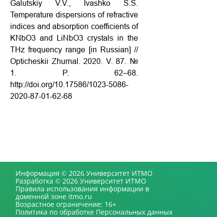
Galutskiy V.V., Ivashko S.S.
Temperature dispersions of refractive
indices and absorption coefficients of
KNbO3 and LiNbO3 crystals in the
THz frequency range [in Russian] //
Opticheskii Zhurnal. 2020. V. 87. №
1. P. 62–68.
http://doi.org/10.17586/1023-5086-
2020-87-01-62-68
Информация © 2026 Университет ИТМО
Разработка © 2026 Университет ИТМО
Правила использования информации в
доменной зоне itmo.ru
Возрастное ограничение: 16+
Политика по обработке Персональных данных