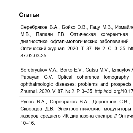
Статьи
Серебряков В.А., Бойко Э.В., Гацу М.В., Измайл
М.В., Папаян Г.В. Оптическая когерентная
диагностике офтальмологических заболеваний. 
Оптический журнал. 2020. Т. 87. № 2. С. 3–35. htt
87-02-03-35
Serebryakov V.A., Boiko E.V., Gatsu M.V., Izmaylov A
Papayan G.V. Optical coherence tomography 
ophthalmologic diseases: problems and prospects (
Zhurnal. 2020. V. 87. № 2. P. 3–35. http://doi.org/1
Русов В.А., Серебряков В.А., Дороганов С.В., 
Скворцов Д.В. Электрооптические модулятор
лазеров среднего ИК диапазона спектра
// Оптич
10–16.