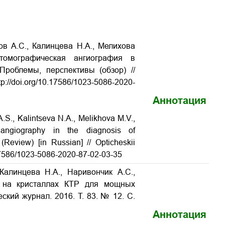
ов А.С., Калинцева Н.А., Мелихова
 томографическая ангиография в
Проблемы, перспективы (обзор) //
p://doi.org/10.17586/1023-5086-2020-
Аннотация
.S., Kalintseva N.A., Melikhova M.V.,
angiography in the diagnosis of
Review) [in Russian] // Opticheskii
0.17586/1023-5086-2020-87-02-03-35
Калинцева Н.А., Наривончик А.С.,
ы на кристаллах КТР для мощных
еский журнал. 2016. Т. 83. № 12. С.
Аннотация