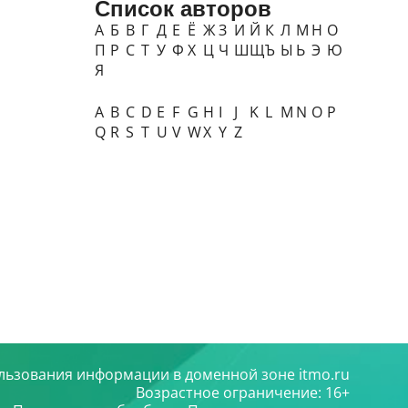
Список авторов
А
Б
В
Г
Д
Е
Ё
Ж
З
И
Й
К
Л
М
Н
О
П
Р
С
Т
У
Ф
Х
Ц
Ч
Ш
Щ
Ъ
Ы
Ь
Э
Ю
Я
A
B
C
D
E
F
G
H
I
J
K
L
M
N
O
P
Q
R
S
T
U
V
W
X
Y
Z
льзования информации в доменной зоне itmo.ru
Возрастное ограничение: 16+