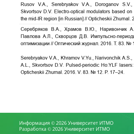
Rusov V.A., Serebryakov V.A., Doroganov S.V., 
Skvortsov D.V.
Electro-optical modulators based on 
the mid-IR region
[in Russian] // Opticheskii Zhurnal.
Серебряков В.А., Храмов В.Ю., Наривончик А.
Павлова А.Л., Скворцов Д.В. Импульсно-перио
оптимизации
// Оптический журнал. 2016. Т. 83. № 
Serebryakov V.A., Khramov V.Yu., Narivonchik A.S., 
A.L., Skvortsov D.V.
Pulsed-periodic Ho:YLF lasers
Opticheskii Zhurnal. 2016. V. 83. № 12. P. 17–24.
Информация © 2026 Университет ИТМО
Разработка © 2026 Университет ИТМО