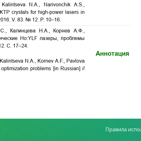
Kalintseva N.A., Narivonchik A.S.,
KTP crystals for high-power lasers in
 2016. V. 83. № 12. P. 10–16.
С., Калинцева Н.А., Корнев А.Ф.,
дические Ho:YLF лазеры, проблемы
12. С. 17–24.
Аннотация
Kalintseva N.A., Kornev A.F., Pavlova
: optimization problems
[in Russian] //
Правила испо