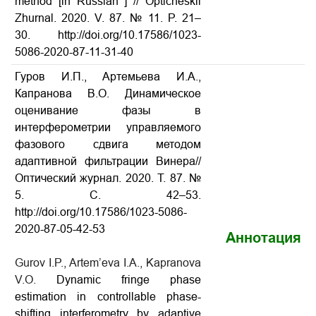
method [in Russian ] // Opticheskii
Zhurnal. 2020. V. 87. № 11. P. 21–
30. http://doi.org/10.17586/1023-
5086-2020-87-11-31-40
Гуров И.П., Артемьева И.А.,
Капранова В.О. Динамическое
оценивание фазы в
интерферометрии управляемого
фазового сдвига методом
адаптивной фильтрации Винера//
Оптический журнал. 2020. Т. 87. №
5. С. 42–53.
http://doi.org/10.17586/1023-5086-
2020-87-05-42-53
Аннотация
Gurov I.P., Artem’eva I.A., Kapranova
V.O.
Dynamic fringe phase
estimation in controllable phase-
shifting interferometry by adaptive