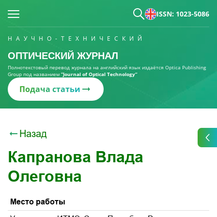
ISSN: 1023-5086
НАУЧНО-ТЕХНИЧЕСКИЙ
ОПТИЧЕСКИЙ ЖУРНАЛ
Полнотекстовый перевод журнала на английский язык издаётся Optica Publishing
Group под названием
“Journal of Optical Technology“
Подача статьи
Назад
Капранова Влада
Олеговна
Место работы