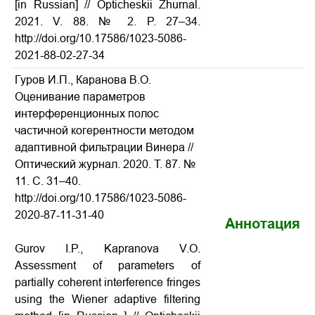
[in Russian] // Opticheskii Zhurnal.
2021. V. 88. № 2. P. 27–34.
http://doi.org/10.17586/1023-5086-
2021-88-02-27-34
Гуров И.П., Каранова В.О.
Оценивание параметров
интерференционных полос
частичной когерентности методом
адаптивной фильтрации Винера //
Оптический журнал. 2020. Т. 87. №
11. С. 31–40.
http://doi.org/10.17586/1023-5086-
2020-87-11-31-40
Аннотация
Gurov I.P., Kapranova V.O.
Assessment of parameters of
partially coherent interference fringes
using the Wiener adaptive filtering