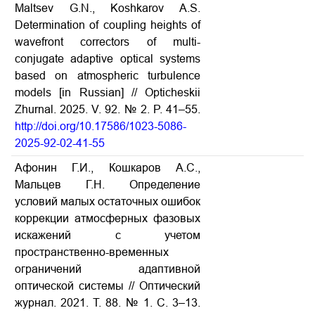
Maltsev G.N., Koshkarov A.S.
Determination of coupling heights of
wavefront correctors of multi-
conjugate adaptive optical systems
based on atmospheric turbulence
models [in Russian] // Opticheskii
Zhurnal. 2025. V. 92. № 2. P. 41–55.
http://doi.org/10.17586/1023-5086-
2025-92-02-41-55
Афонин Г.И., Кошкаров А.С.,
Мальцев Г.Н. Определение
условий малых остаточных ошибок
коррекции атмосферных фазовых
искажений с учетом
пространственно-временных
ограничений адаптивной
оптической системы // Оптический
журнал. 2021. Т. 88. № 1. С. 3–13.