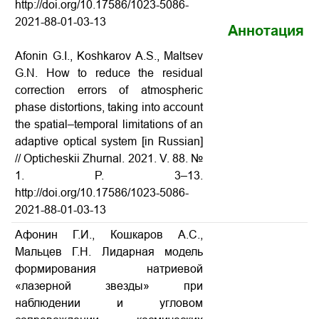
http://doi.org/10.17586/1023-5086-
2021-88-01-03-13
Аннотация
Afonin G.I., Koshkarov A.S., Maltsev
G.N. How to reduce the residual
correction errors of atmospheric
phase distortions, taking into account
the spatial–temporal limitations of an
adaptive optical system [in Russian]
// Opticheskii Zhurnal. 2021. V. 88. №
1. P. 3–13.
http://doi.org/10.17586/1023-5086-
2021-88-01-03-13
Афонин Г.И., Кошкаров А.С.,
Мальцев Г.Н. Лидарная модель
формирования натриевой
«лазерной звезды» при
наблюдении и угловом