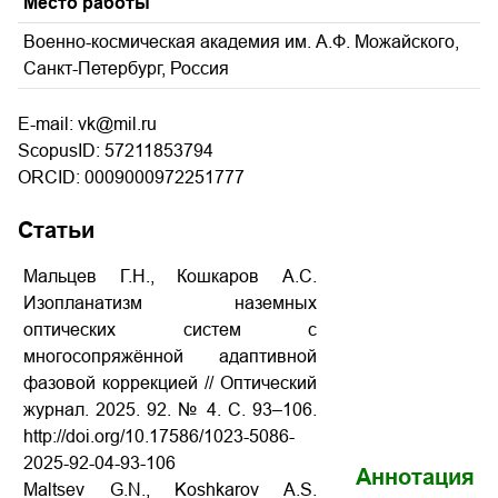
Место работы
Военно-космическая академия им. А.Ф. Можайского,
Санкт-Петербург, Россия
E-mail: vk@mil.ru
ScopusID: 57211853794
ORCID: 0009000972251777
Статьи
Мальцев Г.Н., Кошкаров А.С.
Изопланатизм наземных
оптических систем с
многосопряжённой адаптивной
фазовой коррекцией // Оптический
журнал. 2025. 92. № 4. С. 93–106.
http://doi.org/10.17586/1023-5086-
2025-92-04-93-106
Аннотация
Maltsev G.N., Koshkarov A.S.