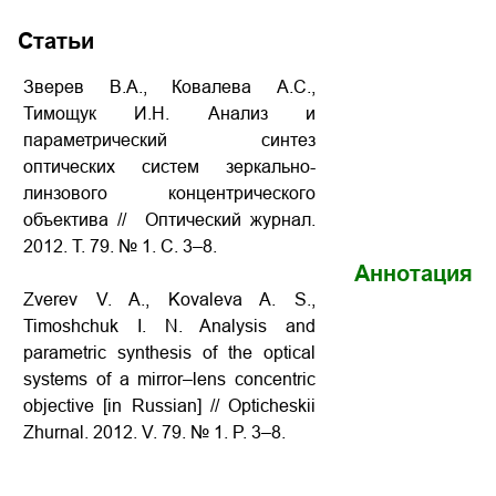
Статьи
Зверев В.А., Ковалева А.С.,
Тимощук И.Н. Анализ и
параметрический синтез
оптических систем зеркально-
линзового концентрического
объектива // Оптический журнал.
2012. Т. 79. № 1. С. 3–8.
Аннотация
Zverev V. A., Kovaleva A. S.,
Timoshchuk I. N.
Analysis and
parametric synthesis of the optical
systems of a mirror–lens concentric
objective
[in Russian] // Opticheskii
Zhurnal. 2012. V. 79. № 1. P. 3–8.