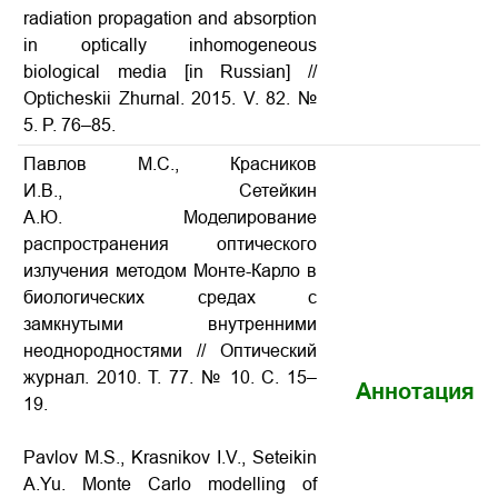
radiation propagation and absorption
in optically inhomogeneous
biological media
[in Russian] //
Opticheskii Zhurnal. 2015. V. 82. №
5. P. 76–85.
Павлов М.С., Красников
И.В., Сетейкин
А.Ю. Моделирование
распространения оптического
излучения методом Монте-Карло в
биологических средах с
замкнутыми внутренними
неоднородностями // Оптический
журнал. 2010. Т. 77. № 10. С. 15–
Аннотация
19.
Pavlov M.S., Krasnikov I.V., Seteikin
A.Yu. Monte Carlo modelling of