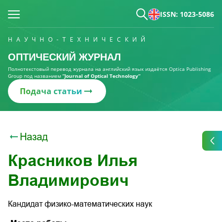
ISSN: 1023-5086
НАУЧНО-ТЕХНИЧЕСКИЙ
ОПТИЧЕСКИЙ ЖУРНАЛ
Полнотекстовый перевод журнала на английский язык издаётся Optica Publishing
Group под названием
“Journal of Optical Technology“
Подача статьи
Назад
Красников Илья
Владимирович
Кандидат физико-математических наук