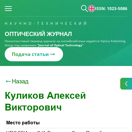
ISSN: 1023-5086
НАУЧНО-ТЕХНИЧЕСКИЙ
ОПТИЧЕСКИЙ ЖУРНАЛ
Полнотекстовый перевод журнала на английский язык издаётся Optica Publishing
Group под названием
“Journal of Optical Technology“
Подача статьи
Назад
Куликов Алексей
Викторович
Место работы