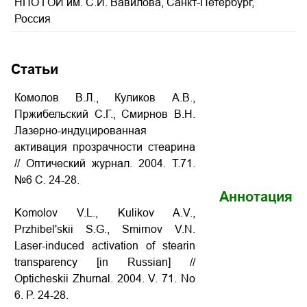
НПО ГОИ им. С.И. Вавилова, Санкт-Петербург,
Россия
Статьи
Комолов В.Л., Куликов А.В.,
Пржибельский С.Г., Смирнов В.Н.
Лазерно-индуцированная
активация прозрачности стеарина
// Оптический журнал. 2004. Т.71.
№6 С. 24-28.
Аннотация
Komolov V.L., Kulikov A.V.,
Przhibel'skii S.G., Smirnov V.N.
Laser-induced activation of stearin
transparency
[in Russian] //
Opticheskii Zhurnal. 2004. V. 71. No
6. P.
24-28
.