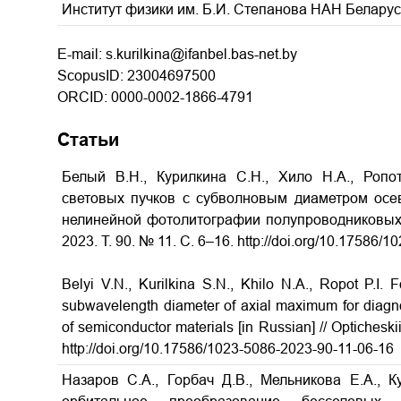
Институт физики им. Б.И. Степанова НАН Беларус
E-mail: s.kurilkina@ifanbel.bas-net.by
ScopusID: 23004697500
ORCID: 0000-0002-1866-4791
Статьи
Белый В.Н., Курилкина С.Н., Хило Н.А., Роп
световых пучков с субволновым диаметром осе
нелинейной фотолитографии полупроводниковых 
2023. Т. 90. № 11. С. 6–16.
http://doi.org/10.17586/
Belyi V.N., Kurilkina S.N., Khilo N.A., Ropot P.I.
subwavelength diameter of axial maximum for diagno
of semiconductor materials [in Russian] // Opticheski
http://doi.org/10.17586/1023-5086-2023-90-11-06-16
Назаров С.А., Горбач Д.В., Мельникова Е.А., К