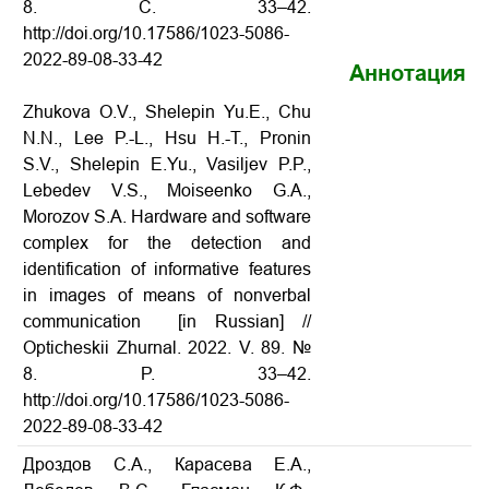
8. С. 33–42.
http://doi.org/10.17586/1023-5086-
2022-89-08-33-42
Аннотация
Zhukova O.V., Shelepin Yu.E., Chu
N.N., Lee P.-L., Hsu H.-T., Pronin
S.V., Shelepin E.Yu., Vasiljev P.P.,
Lebedev V.S., Moiseenko G.A.,
Morozov S.A. Hardware and software
complex for the detection and
identification of informative features
in images of means of nonverbal
communication [in Russian] //
Opticheskii Zhurnal. 2022. V. 89. №
8. P. 33–42.
http://doi.org/10.17586/1023-5086-
2022-89-08-33-42
Дроздов С.А., Карасева Е.А.,