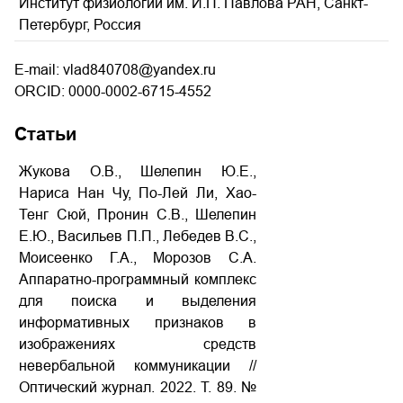
Институт физиологии им. И.П. Павлова РАН, Санкт-
Петербург, Россия
E-mail: vlad840708@yandex.ru
ORCID: 0000-0002-6715-4552
Статьи
Жукова О.В., Шелепин Ю.Е.,
Нариса Нан Чу, По-Лей Ли, Хао-
Тенг Сюй, Пронин С.В., Шелепин
Е.Ю., Васильев П.П., Лебедев В.С.,
Моисеенко Г.А., Морозов С.А.
Аппаратно-программный комплекс
для поиска и выделения
информативных признаков в
изображениях средств
невербальной коммуникации //
Оптический журнал. 2022. Т. 89. №