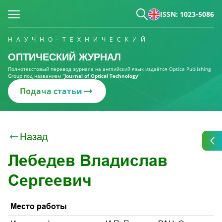
ISSN: 1023-5086
НАУЧНО-ТЕХНИЧЕСКИЙ
ОПТИЧЕСКИЙ ЖУРНАЛ
Полнотекстовый перевод журнала на английский язык издаётся Optica Publishing
Group под названием
“Journal of Optical Technology“
Подача статьи
Назад
Лебедев Владислав
Сергеевич
Место работы