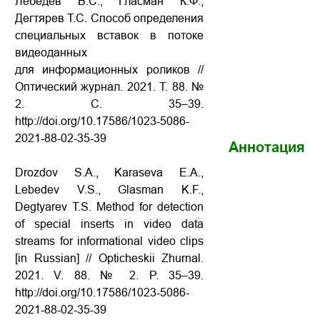
Лебедев В.С., Гласман К.Ф.,
Дегтярев Т.С. Способ определения
специальных вставок в потоке
видеоданных
для информационных роликов //
Оптический журнал. 2021. Т. 88. №
2. С. 35–39.
http://doi.org/10.17586/1023-5086-
2021-88-02-35-39
Аннотация
Drozdov S.A., Karaseva E.A.,
Lebedev V.S., Glasman K.F.,
Degtyarev T.S. Method for detection
of special inserts in video data
streams for informational video clips
[in Russian] // Opticheskii Zhurnal.
2021. V. 88. № 2. P. 35–39.
http://doi.org/10.17586/1023-5086-
2021-88-02-35-39