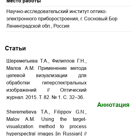
Место работы
Научно-исследовательский институт оптико-
электронного приборостроения, г. Сосновый Бор
Ленинградской обл., Россия
Статьи
Шереметьева Т.А., Филиппов Г.Н.,
Малов А.М. Применение метода
целевой визуализации для
обработки гиперспектральных
изображений
// Оптический
журнал. 2015. Т. 82. № 1. С. 32–36
.
Аннотация
Sheremetieva T.A., Filippov G.N.,
Malov A.M.
Using the target-
visualization method to process
hyperspectral images
[in Russian] //