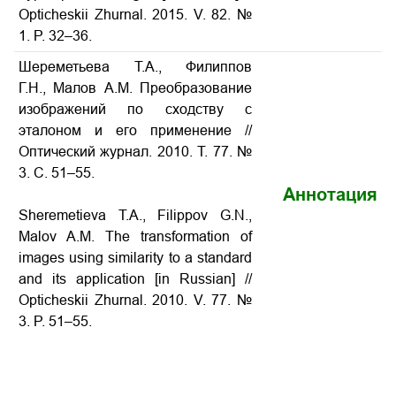
Opticheskii Zhurnal. 2015. V. 82. №
1. P. 32–36
.
Шереметьева Т.А., Филиппов
Г.Н., Малов А.М. Преобразование
изображений по сходству с
эталоном и его применение //
Оптический журнал. 2010. Т. 77. №
3. С. 51–55.
Аннотация
Sheremetieva T.A., Filippov G.N.,
Malov A.M. The transformation of
images using similarity to a standard
and its application [in Russian] //
Opticheskii Zhurnal. 2010. V. 77. №
3. P. 51–55.