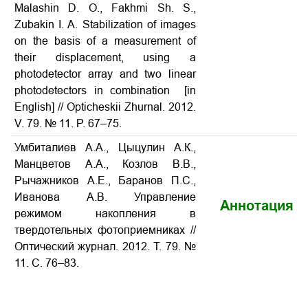
Malashin D. O., Fakhmi Sh. S.,
Zubakin I. A. Stabilization of images
on the basis of a measurement of
their displacement, using a
photodetector array and two linear
photodetectors in combination [in
English] // Opticheskii Zhurnal. 2012.
V. 79. № 11. P. 67–75.
Умбиталиев А.А., Цыцулин А.К.,
Манцветов А.А., Козлов В.В.,
Рычажников А.Е., Баранов П.С.,
Иванова А.В. Управление
Аннотация
режимом накопления в
твердотельных фотоприемниках //
Оптический журнал. 2012. Т. 79. №
11. С. 76–83.