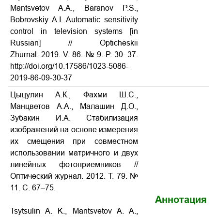
Mantsvetov A.A., Baranov P.S.,
Bobrovskiy A.I. Automatic sensitivity
control in television systems
[in
Russian] // Opticheskii
Zhurnal. 2019. V. 86. № 9. P. 30–37.
http://doi.org/10.17586/1023-5086-
2019-86-09-30-37
Цыцулин А.К., Фахми Ш.С.,
Манцветов А.А., Малашин Д.О.,
Зубакин И.А. Стабилизация
изображений на основе измерения
их смещения при совместном
использовании матричного и двух
линейных фотоприемников //
Оптический журнал. 2012. Т. 79. №
11. С. 67–75.
Аннотация
Tsytsulin A. K., Mantsvetov A. A.,